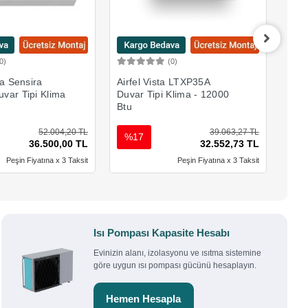
0)
(0)
Sepete Ekle
Sepete Ekle
ta Sensira
Airfel Vista LTXP35A
Day
var Tipi Klima
Duvar Tipi Klima - 12000
Isı 
Btu
52.004,20 TL
39.063,27 TL
%17
%
36.500,00 TL
32.552,73 TL
Peşin Fiyatına x 3 Taksit
Peşin Fiyatına x 3 Taksit
Isı Pompası Kapasite Hesabı
Evinizin alanı, izolasyonu ve ısıtma sistemine
göre uygun ısı pompası gücünü hesaplayın.
Hemen Hesapla