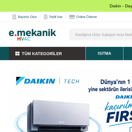
Daikin - Da
Bayimiz Olun
Teklif İste
Online Ödeme
TÜM KATEGORİLER
ISITMA