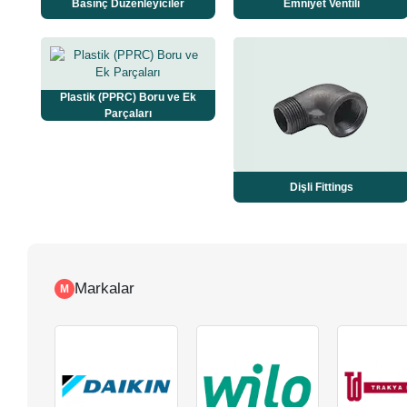
Basınç Düzenleyiciler
Emniyet Ventili
Plastik (PPRC) Boru ve Ek
Parçaları
Dişli Fittings
Markalar