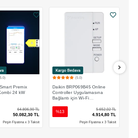
5.0)
(5.0)
Sepete Ekle
Sepete Ekle
 Smart Premix
Daikin BRP069B45 Online
3ÖZ
Kombi 24 kW
Controller Uygulamasına
Gizl
Bağlantı için Wi-Fi
- Y
Adaptörü
64.806,90 TL
5.652,02 TL
%13
%
50.082,30 TL
4.914,80 TL
Peşin Fiyatına x 3 Taksit
Peşin Fiyatına x 3 Taksit