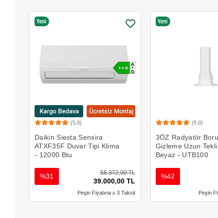
(5.0)
(5.0)
Sepete Ekle
Sepete 
Daikin Siesta Sensira
3ÖZ Radyatör Bor
ATXF35F Duvar Tipi Klima
Gizleme Uzun Tekli
- 12000 Btu
Beyaz - UTB100
56.372,90 TL
%31
%42
39.000,00 TL
Peşin Fiyatına x 3 Taksit
Peşin Fi