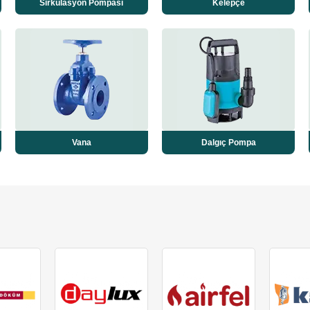
Sirkülasyon Pompası
Kelepçe
Vana
Dalgıç Pompa