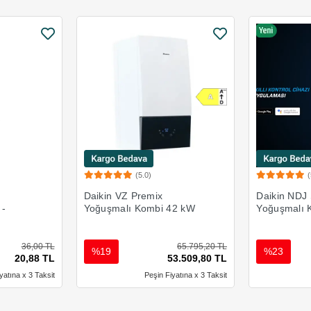
(5.0)
(
Ekle
Sepete Ekle
u
Daikin VZ Premix
Daikin NDJ
 -
Yoğuşmalı Kombi 42 kW
Yoğuşmalı 
36,00 TL
65.795,20 TL
%19
%23
20,88 TL
53.509,80 TL
yatına x 3 Taksit
Peşin Fiyatına x 3 Taksit