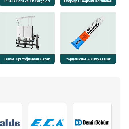
PEX-B Boru ve Ek Parçaları
Doğalgaz Bağlantı Hortumları
Duvar Tipi Yoğuşmalı Kazan
Yapıştırıcılar & Kimyasallar