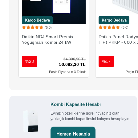
(5.0)
(5.0)
Sepete Ekle
Sepete 
Daikin NDJ Smart Premix
Daikin Panel Radya
Yoğuşmalı Kombi 24 kW
TIP) PKKP - 600 x
64.806,90 TL
%23
%17
50.082,30 TL
Peşin Fiyatına x 3 Taksit
Peşin Fi
Kombi Kapasite Hesabı
Evinizin özelliklerine göre ihtiyacınız olan
yaklaşık kombi kapasitesini kolayca hesaplayın.
Hemen Hesapla