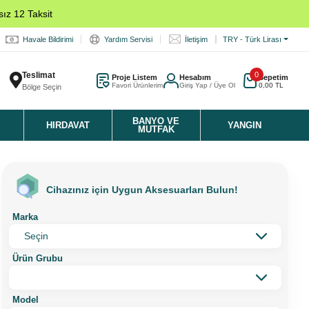
ız 12 Taksit
Havale Bildirimi
Yardım Servisi
İletişim
TRY - Türk Lirası
Teslimat
0
Proje Listem
Hesabım
Sepetim
Favori Ürünlerim
Giriş Yap / Üye Ol
0,00 TL
Bölge Seçin
K
BANYO VE
HIRDAVAT
YANGIN
MUTFAK
Cihazınız için Uygun Aksesuarları Bulun!
Marka
Ürün Grubu
Model