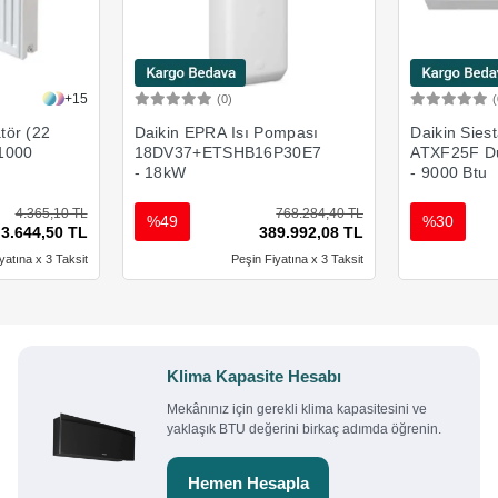
+15
(0)
(
Ekle
Sepete Ekle
tör (22
Daikin EPRA Isı Pompası
Daikin Sies
 1000
18DV37+ETSHB16P30E7
ATXF25F Du
- 18kW
- 9000 Btu
4.365,10 TL
768.284,40 TL
%49
%30
3.644,50 TL
389.992,08 TL
yatına x 3 Taksit
Peşin Fiyatına x 3 Taksit
Klima Kapasite Hesabı
Mekânınız için gerekli klima kapasitesini ve
yaklaşık BTU değerini birkaç adımda öğrenin.
Hemen Hesapla