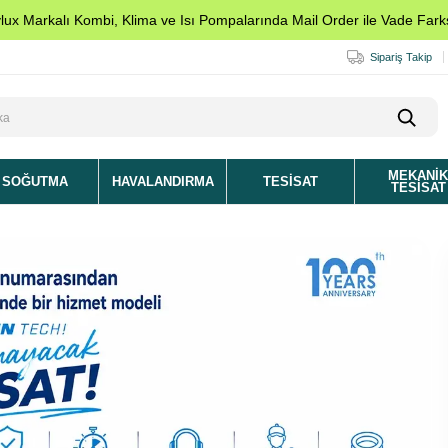
ylux Markalı Kombi, Klima ve Isı Pompalarında Mail Order ile Vade Farks
Sipariş Takip
MEKANI
SOĞUTMA
HAVALANDIRMA
TESISAT
TESISAT