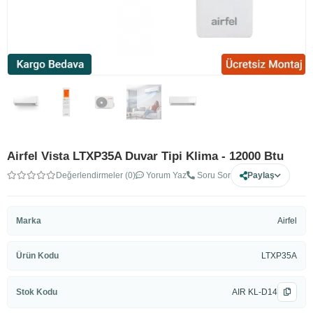
Airfel Vista LTXP35A Duvar Tipi Klima - 12000 Btu
Değerlendirmeler (0)
Yorum Yaz
Soru Sor
Paylaş
Marka
Airfel
Ürün Kodu
LTXP35A
Stok Kodu
AIR KL-D14