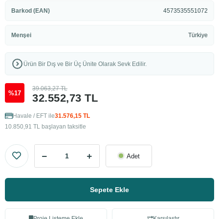
Barkod (EAN)
4573535551072
Menşei
Türkiye
Ürün Bir Dış ve Bir Üç Ünite Olarak Sevk Edilir.
39.063,27 TL
%17
32.552,73 TL
Havale / EFT ile
31.576,15 TL
10.850,91 TL başlayan taksitle
Adet
Sepete Ekle
Proje Listeme Ekle
Karşılaştır