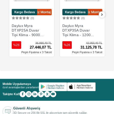
(0)
(0)
Sepete Ekle
Sepete Ekle
Daylux Myra
Daylux Myra
DTXP25A Duvar
DTXP35A Duvar
Tipi Klima - 9000
Tipi Klima - 12000
BTU/h
BTU/h
36.890,40 TL
42.050,40 TL
%26
%26
27.446,07 TL
31.125,78 TL
Peşin Fiyatına x 3 Taksit
Peşin Fiyatına x 3 Taksit
Mobile Uygulamaya
özel avantajlardan yararlanın!
X
Takipte Kal!
Güvenli Alışveriş
3D Secure ve 256 Bit SSL ile alışverişte tam güvenlik sağlar.