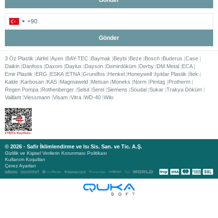
Gönder
Gönder
3 Öz Plastik
Airfel
Ayen
BAY-TEC
Baymak
Beybi
Beze
Bosch
Buderus
Case
Daikin
Danfoss
Daxom
Daylux
Dayson
Demirdöküm
Derby
DM Metal
ECA
Emir Plastik
ERG
ESKA
ETNA
Grundfos
Henkel
Honeywell
Işıldar Plastik
İtek
Kalde
Karbosan
KAS
Magmaweld
Metsan
Moneks
Norm
Pimtaş
Protherm
Regen Pompa
Rothenberger
Selsil
Serel
Siemens
Soudal
Sukar
Trakya Döküm
Vaillant
Viessmann
Visam
Vitra
WD-40
Wilo
© 2026 - Safir İklimlendirme ve Isı Sis. San. ve Tic. A.Ş.
Gizlilik ve Kişisel Verilerin Korunması Politikası
Kullanım Koşulları
Çerez Ayarları