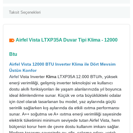
Taksit Seçenekleri
Airfel Vista LTXP35A Duvar Tipi Klima - 12000
Btu
Airfel Vista 12000 BTU Inverter Klima ile Dört Mevsim
Üstün Konfor
Airfel
Vista Inverter
Klima
LTXP35A 12.000 BTU/h, yüksek
enerji verimliliği, gelişmiş inverter teknolojisi ve kullanıcı
dostu akıllı fonksiyonları ile yaşam alanlarınızda yıl boyunca
ideal iklimlendirme sunar. Küçük ve orta büyüklükteki odalar
için özel olarak tasarlanan bu model, yaz aylarında güçlü
serinlik sağlarken kış aylarında da etkili ısıtma performansı
sunar.
A++ soğutma ve A+ ısıtma enerji verimliliği sayesinde
elektrik tüketimini minimum seviyede tutan Airfel Vista, hem
bütçenizi korur hem de çevre dostu kullanım imkanı sağlar.
Modern tasarımı sayesinde ev, ofis, çalışma odası, yatak