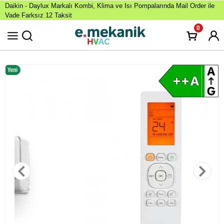
Daikin - Daylux Markalı Kombi, Klima ve Isı Pompalarında Mail Order ile
Vade Farksız 12 Taksit
0