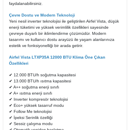
faydalanabilirsiniz.
Çevre Dostu ve Modern Teknoloji
Yeni nesil inverter teknolojisi ile geliştirilen Airfel Vista, düşük
enerji tüketimi ve yüksek verimlilik özellikleri sayesinde
çevreye duyarlı bir iklimlendirme çözümüdür. Modern
tasarımı ve kullanıcı dostu arayüzü ile yaşam alanlarınıza
estetik ve fonksiyonelliği bir arada getirir.
Airfel Vista LTXP35A 12000 BTU Klima Öne Çıkan
Özellikleri
✔ 12.000 BTU/h soğutma kapasitesi
✔ 13.000 BTU/h ısıtma kapasitesi
✔ A++ soğutma enerji sınıfı
✔ A+ ısıtma enerji sınıfı
✔ Inverter kompresör teknolojisi
✔ Eco+ yüksek tasarruf modu
✔ Follow Me teknolojisi
✔ İpeksi Serinlik özelliği
✔ Sessiz çalışma modu
✔ Otomatik yeniden başlatma