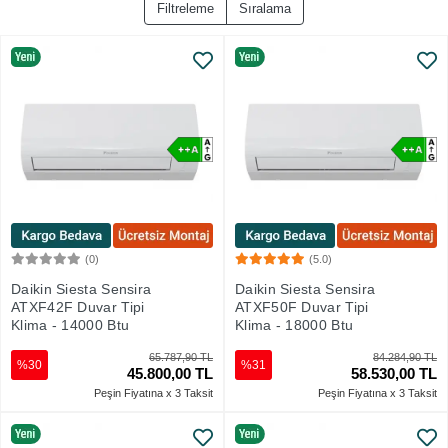
Filtreleme
Sıralama
(0)
(5.0)
Sepete Ekle
Sepete Ekle
Daikin Siesta Sensira
Daikin Siesta Sensira
ATXF42F Duvar Tipi
ATXF50F Duvar Tipi
Klima - 14000 Btu
Klima - 18000 Btu
65.787,90 TL
84.284,90 TL
%30
%31
45.800,00 TL
58.530,00 TL
Peşin Fiyatına x 3 Taksit
Peşin Fiyatına x 3 Taksit