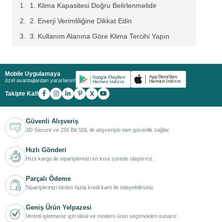
1. Klima Kapasitesi Doğru Belirlenmelidir
2. Enerji Verimliliğine Dikkat Edin
3. Kullanım Alanına Göre Klima Tercihi Yapın
4. Ses Seviyesini Kontrol Edin
5. Filtreleme ve Hava Kalitesi Özelliklerini İnceleyin
Mobile Uygulamaya
özel avantajlardan yararlanın!
6. Akıllı Kontrol Özellikleri Tercih Sebebi Olabilir
X
Takipte Kal!
7. Montaj ve Servis Desteği Önemlidir
Güvenli Alışveriş
Duvar Tipi Klima
Nasıl
3D Secure ve 256 Bit SSL ile alışverişte tam güvenlik sağlar.
Seçilir? Klima
Hızlı Gönderi
Hızlı kargo ile siparişlerinizi en kısa sürede ulaştırırız.
Seçerken Dikkat
Parçalı Ödeme
Siparişlerinizi birden fazla kredi kartı ile ödeyebilirsiniz.
Edilmesi Gerekenler
Geniş Ürün Yelpazesi
Verimli işletmeniz için ideal ve modern ürün seçenekleri sunarız.