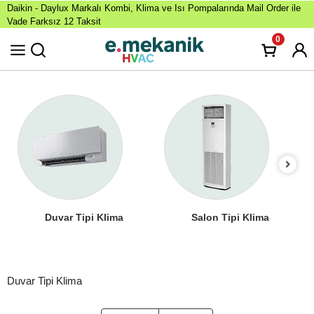
Daikin - Daylux Markalı Kombi, Klima ve Isı Pompalarında Mail Order ile
Vade Farksız 12 Taksit
0
Duvar Tipi Klima
Salon Tipi Klima
Duvar Tipi Klima