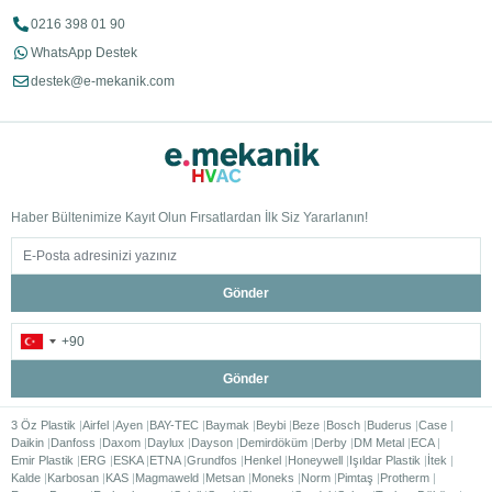
tipi klimalar ile ofis, mağaza veya ticari alanlarda kullanılan modeller
0216 398 01 90
arasında farklılıklar olabilir. Klima seçerken kullanım amacınızı
belirlemek doğru ürüne ulaşmanızı kolaylaştıracaktır.
WhatsApp Destek
destek@e-mekanik.com
Salon ve geniş yaşam alanları için yüksek performanslı
modeller,
Yatak odaları için sessiz çalışan modeller,
Ofisler için enerji tasarrufu sağlayan sistemler tercih edilebilir.
4. Ses Seviyesini Kontrol
Haber Bültenimize Kayıt Olun Fırsatlardan İlk Siz Yararlanın!
Edin
Klima kullanımında konforu etkileyen unsurlardan biri de ses
Gönder
seviyesidir. Özellikle yatak odası, çalışma odası ve ofis gibi sessiz
ortamlar için düşük desibel değerine sahip duvar tipi klimalar tercih
edilmelidir.
Sessiz çalışan klimalar, yaşam kalitesini artırırken gece
Gönder
kullanımlarında da rahatsızlık oluşturmaz.
3 Öz Plastik
Airfel
Ayen
BAY-TEC
Baymak
Beybi
Beze
Bosch
Buderus
Case
5. Filtreleme ve Hava
Daikin
Danfoss
Daxom
Daylux
Dayson
Demirdöküm
Derby
DM Metal
ECA
Emir Plastik
ERG
ESKA
ETNA
Grundfos
Henkel
Honeywell
Işıldar Plastik
İtek
Kalde
Kalitesi Özelliklerini
Karbosan
KAS
Magmaweld
Metsan
Moneks
Norm
Pimtaş
Protherm