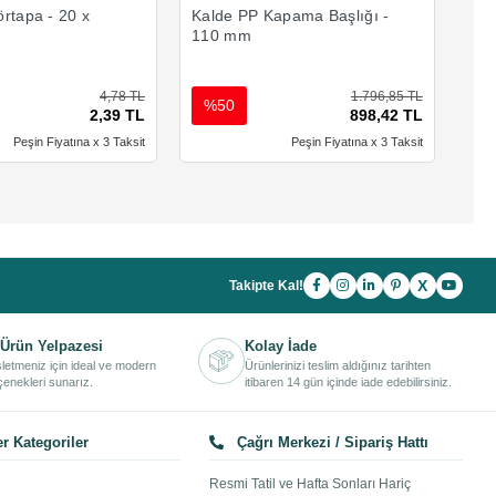
rtapa - 20 x
Kalde PP Kapama Başlığı -
Kal
110 mm
90
4,78 TL
1.796,85 TL
%50
%
2,39 TL
898,42 TL
Peşin Fiyatına x 3 Taksit
Peşin Fiyatına x 3 Taksit
X
Takipte Kal!
Ürün Yelpazesi
Kolay İade
işletmeniz için ideal ve modern
Ürünlerinizi teslim aldığınız tarihten
enekleri sunarız.
itibaren 14 gün içinde iade edebilirsiniz.
r Kategoriler
Çağrı Merkezi / Sipariş Hattı
Resmi Tatil ve Hafta Sonları Hariç