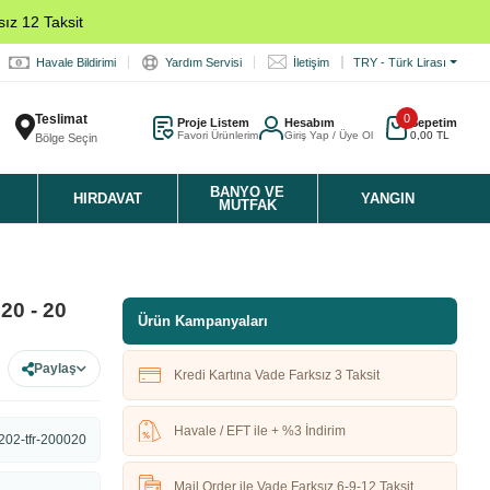
ız 12 Taksit
Havale Bildirimi
Yardım Servisi
İletişim
TRY - Türk Lirası
Teslimat
0
Proje Listem
Hesabım
Sepetim
Favori Ürünlerim
Giriş Yap / Üye Ol
0,00 TL
Bölge Seçin
K
BANYO VE
HIRDAVAT
YANGIN
MUTFAK
20 - 20
Ürün Kampanyaları
Paylaş
Kredi Kartına Vade Farksız 3 Taksit
Havale / EFT ile + %3 İndirim
202-tfr-200020
Mail Order ile Vade Farksız 6-9-12 Taksit