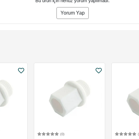
Bu ürün için henüz yorum yapılmadı.
Yorum Yap
(0)
Ekle
Sepete Ekle