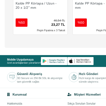
Kalde PP Körtapa / Uzun -
Kalde PP Körtapa - 
20 x 1/2" mm
mm
46,54 TL
%50
%50
23,27 TL
Peşin Fiyatına x 3 Taksit
Peşin Fi
Mobile Uygulamaya
özel avantajlardan yararlanın!
Güvenli Alışveriş
Hızlı Gönderi
3D Secure ve 256 Bit SSL ile alışverişte
Hızlı kargo ile siparişler
tam güvenlik sağlar.
sürede ulaştırırız.
Kurumsal
Müşteri Hizmetleri
Hakkımızda
Sıkça Sorulan Sorular