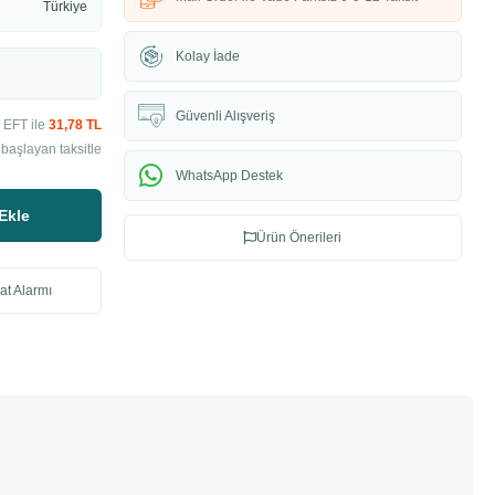
Türkiye
Kolay İade
Güvenli Alışveriş
 EFT ile
31,78 TL
başlayan taksitle
WhatsApp Destek
Ekle
Ürün Önerileri
at Alarmı