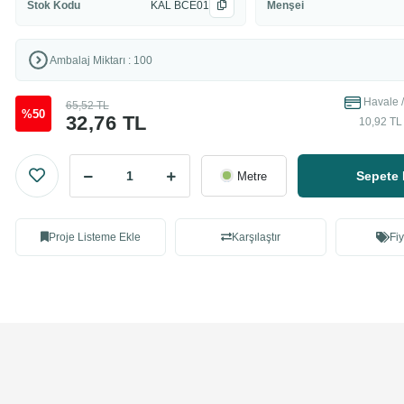
Stok Kodu
KAL BCE01
Menşei
Ambalaj Miktarı : 100
Havale /
65,52 TL
%50
32,76 TL
10,92 TL 
Sepete 
Metre
Proje Listeme Ekle
Karşılaştır
Fiy