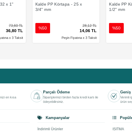
32 x 1"
Kalde PP Körtapa - 25 x
Kalde PP Kö
3/4" mm
1/2" mm
73,60 TL
28,12 TL
%50
%50
36,80 TL
14,06 TL
yatına x 3 Taksit
Peşin Fiyatına x 3 Taksit
Parçalı Ödeme
Geniş 
inizi en kısa
Siparişlerinizi birden fazla kredi kartı ile
Verimli 
ödeyebilirsiniz.
ürün seç
Kampanyalar
Popüle
İndirimli Ürünler
ISITMA