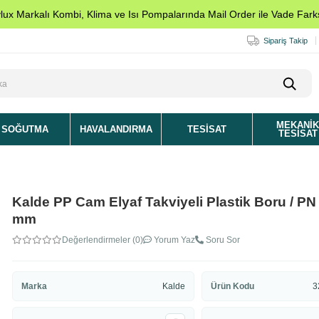
ylux Markalı Kombi, Klima ve Isı Pompalarında Mail Order ile Vade Farks
Sipariş Takip
MEKANI
SOĞUTMA
HAVALANDIRMA
TESISAT
TESISAT
Kalde PP Cam Elyaf Takviyeli Plastik Boru / PN 
mm
Değerlendirmeler (0)
Yorum Yaz
Soru Sor
Marka
Kalde
Ürün Kodu
3