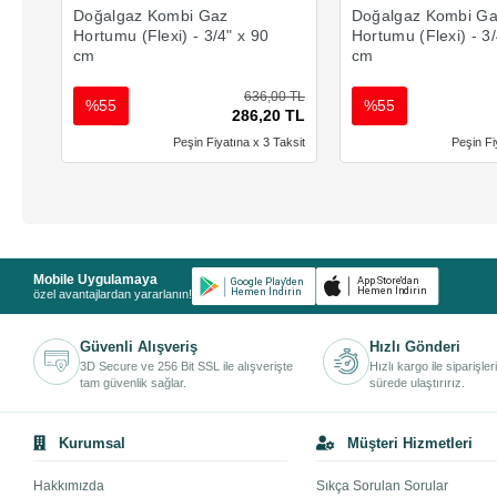
Doğalgaz Kombi Gaz
Doğalgaz Kombi G
Hortumu (Flexi) - 3/4" x 90
Hortumu (Flexi) - 3/
cm
cm
636,00 TL
%55
%55
286,20 TL
Peşin Fiyatına x 3 Taksit
Peşin Fi
Mobile Uygulamaya
özel avantajlardan yararlanın!
Güvenli Alışveriş
Hızlı Gönderi
3D Secure ve 256 Bit SSL ile alışverişte
Hızlı kargo ile siparişler
tam güvenlik sağlar.
sürede ulaştırırız.
Kurumsal
Müşteri Hizmetleri
Hakkımızda
Sıkça Sorulan Sorular