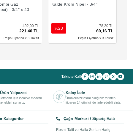
ombi Gaz
Kalde Krom Nipel - 3/4"
Kal
exi) - 3/4" x 40
492,00 TL
78,20 TL
%23
%
221,40 TL
60,16 TL
Peşin Fiyatına x 3 Taksit
Peşin Fiyatına x 3 Taksit
X
Takipte Kal!
Ürün Yelpazesi
Kolay İade
işletmeniz için ideal ve modern
Ürünlerinizi teslim aldığınız tarihten
enekleri sunarız.
itibaren 14 gün içinde iade edebilirsiniz.
r Kategoriler
Çağrı Merkezi / Sipariş Hattı
Resmi Tatil ve Hafta Sonları Hariç