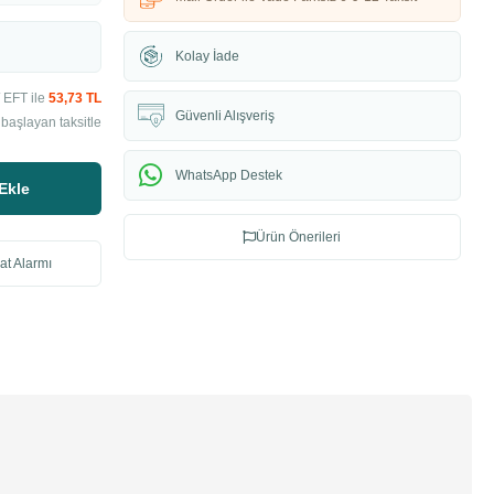
Kolay İade
 EFT ile
53,73 TL
Güvenli Alışveriş
başlayan taksitle
WhatsApp Destek
Ekle
Ürün Önerileri
at Alarmı