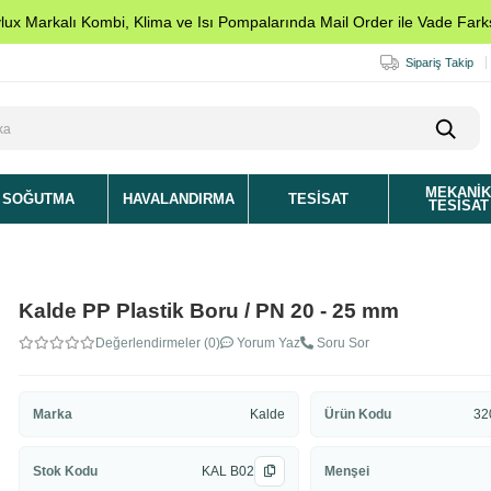
ylux Markalı Kombi, Klima ve Isı Pompalarında Mail Order ile Vade Farks
Sipariş Takip
MEKANI
SOĞUTMA
HAVALANDIRMA
TESISAT
TESISAT
Kalde PP Plastik Boru / PN 20 - 25 mm
Değerlendirmeler (0)
Yorum Yaz
Soru Sor
Marka
Kalde
Ürün Kodu
32
Stok Kodu
KAL B02
Menşei