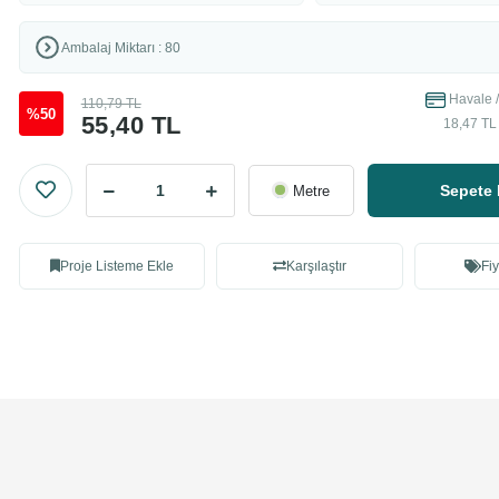
Ambalaj Miktarı : 80
Havale /
110,79 TL
%50
55,40 TL
18,47 TL 
Sepete 
Metre
Proje Listeme Ekle
Karşılaştır
Fiy