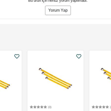
Bu ürün için henüz yorum yapılmadı.
Yorum Yap
(0)
Ekle
Sepete Ekle