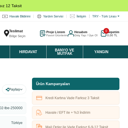
ız 12 Taksit
Havale Bildirimi
Yardım Servisi
İletişim
TRY - Türk Lirası
Teslimat
0
Proje Listem
Hesabım
Sepetim
Favori Ürünlerim
Giriş Yap / Üye Ol
0,00 TL
Bölge Seçin
K
BANYO VE
HIRDAVAT
YANGIN
MUTFAK
Ürün Kampanyaları
Paylaş
Kredi Kartına Vade Farksız 3 Taksit
02-tbe-250000
Havale / EFT ile + %3 İndirim
Türkiye
Mail Order ile Vade Farksız 6-9-12 Taksit