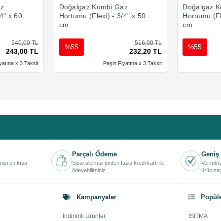
az
Doğalgaz Kombi Gaz
Doğalgaz K
4" x 60
Hortumu (Flexi) - 3/4" x 50
Hortumu (Fl
cm
cm
540,00 TL
516,00 TL
%55
%55
243,00 TL
232,20 TL
yatına x 3 Taksit
Peşin Fiyatına x 3 Taksit
Parçalı Ödeme
Geniş 
inizi en kısa
Siparişlerinizi birden fazla kredi kartı ile
Verimli 
ödeyebilirsiniz.
ürün seç
Kampanyalar
Popüle
İndirimli Ürünler
ISITMA