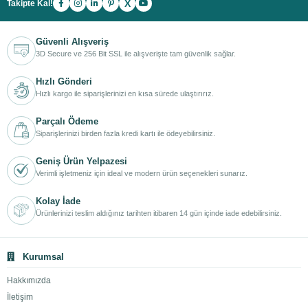
X
Takipte Kal!
Güvenli Alışveriş
3D Secure ve 256 Bit SSL ile alışverişte tam güvenlik sağlar.
Hızlı Gönderi
Hızlı kargo ile siparişlerinizi en kısa sürede ulaştırırız.
Parçalı Ödeme
Siparişlerinizi birden fazla kredi kartı ile ödeyebilirsiniz.
Geniş Ürün Yelpazesi
Verimli işletmeniz için ideal ve modern ürün seçenekleri sunarız.
Kolay İade
Ürünlerinizi teslim aldığınız tarihten itibaren 14 gün içinde iade edebilirsiniz.
Kurumsal
Hakkımızda
İletişim