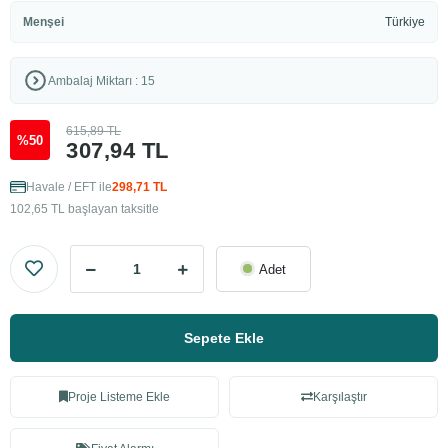
Menşei
Türkiye
Ambalaj Miktarı : 15
615,89 TL
%50
307,94 TL
Havale / EFT ile
298,71 TL
102,65 TL başlayan taksitle
Adet
Sepete Ekle
Proje Listeme Ekle
Karşılaştır