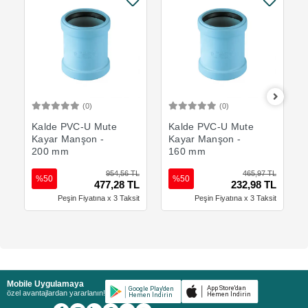
(0)
(0)
Sepete Ekle
Sepete Ekle
Kalde PVC-U Mute
Kalde PVC-U Mute
Kayar Manşon -
Kayar Manşon -
200 mm
160 mm
954,56 TL
465,97 TL
%50
%50
477,28 TL
232,98 TL
Peşin Fiyatına x 3 Taksit
Peşin Fiyatına x 3 Taksit
Mobile Uygulamaya
özel avantajlardan yararlanın!