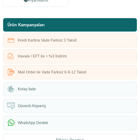
Fiyat Alarmı
Ürün Kampanyaları
Kredi Kartına Vade Farksız 3 Taksit
Havale / EFT ile + %3 İndirim
Mail Order ile Vade Farksız 6-9-12 Taksit
Kolay İade
Güvenli Alışveriş
WhatsApp Destek