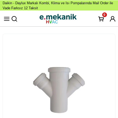
Daikin - Daylux Markalı Kombi, Klima ve Isı Pompalarında Mail Order ile
Vade Farksız 12 Taksit
0