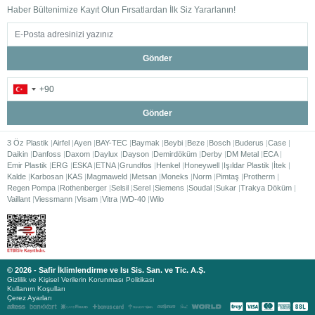
Haber Bültenimize Kayıt Olun Fırsatlardan İlk Siz Yararlanın!
Gönder
Gönder
3 Öz Plastik
Airfel
Ayen
BAY-TEC
Baymak
Beybi
Beze
Bosch
Buderus
Case
Daikin
Danfoss
Daxom
Daylux
Dayson
Demirdöküm
Derby
DM Metal
ECA
Emir Plastik
ERG
ESKA
ETNA
Grundfos
Henkel
Honeywell
Işıldar Plastik
İtek
Kalde
Karbosan
KAS
Magmaweld
Metsan
Moneks
Norm
Pimtaş
Protherm
Regen Pompa
Rothenberger
Selsil
Serel
Siemens
Soudal
Sukar
Trakya Döküm
Vaillant
Viessmann
Visam
Vitra
WD-40
Wilo
© 2026 - Safir İklimlendirme ve Isı Sis. San. ve Tic. A.Ş.
Gizlilik ve Kişisel Verilerin Korunması Politikası
Kullanım Koşulları
Çerez Ayarları