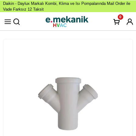
Daikin - Daylux Markalı Kombi, Klima ve Isı Pompalarında Mail Order ile
Vade Farksız 12 Taksit
0