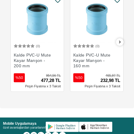
(0)
(0)
Sepete Ekle
Sepete Ekle
Kalde PVC-U Mute
Kalde PVC-U Mute
Kayar Manşon -
Kayar Manşon -
200 mm
160 mm
954,56 TL
465,97 TL
%50
%50
477,28 TL
232,98 TL
Peşin Fiyatına x 3 Taksit
Peşin Fiyatına x 3 Taksit
Mobile Uygulamaya
özel avantajlardan yararlanın!