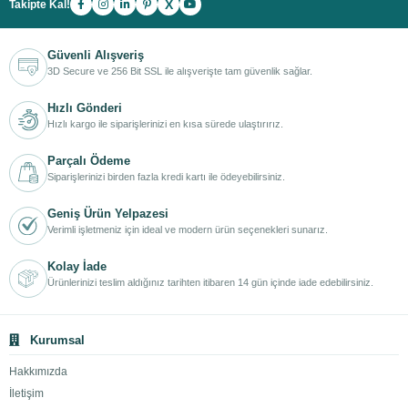
X
Takipte Kal!
Güvenli Alışveriş
3D Secure ve 256 Bit SSL ile alışverişte tam güvenlik sağlar.
Hızlı Gönderi
Hızlı kargo ile siparişlerinizi en kısa sürede ulaştırırız.
Parçalı Ödeme
Siparişlerinizi birden fazla kredi kartı ile ödeyebilirsiniz.
Geniş Ürün Yelpazesi
Verimli işletmeniz için ideal ve modern ürün seçenekleri sunarız.
Kolay İade
Ürünlerinizi teslim aldığınız tarihten itibaren 14 gün içinde iade edebilirsiniz.
Kurumsal
Hakkımızda
İletişim