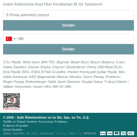
Haber Bültenimize Kayıt Olun Fırsatlardan İlk Siz Yararlanın!
Gönder
Gönder
3 Öz Plastik
Airfel
Ayen
BAY-TEC
Baymak
Beybi
Beze
Bosch
Buderus
Case
Daikin
Danfoss
Daxom
Daylux
Dayson
Demirdöküm
Derby
DM Metal
ECA
Emir Plastik
ERG
ESKA
ETNA
Grundfos
Henkel
Honeywell
Işıldar Plastik
İtek
Kalde
Karbosan
KAS
Magmaweld
Metsan
Moneks
Norm
Pimtaş
Protherm
Regen Pompa
Rothenberger
Selsil
Serel
Siemens
Soudal
Sukar
Trakya Döküm
Vaillant
Viessmann
Visam
Vitra
WD-40
Wilo
© 2026 - Safir İklimlendirme ve Isı Sis. San. ve Tic. A.Ş.
Gizlilik ve Kişisel Verilerin Korunması Politikası
Kullanım Koşulları
Çerez Ayarları