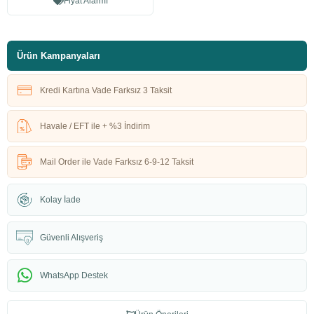
Fiyat Alarmı
Ürün Kampanyaları
Kredi Kartına Vade Farksız 3 Taksit
Havale / EFT ile + %3 İndirim
Mail Order ile Vade Farksız 6-9-12 Taksit
Kolay İade
Güvenli Alışveriş
WhatsApp Destek