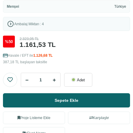
Menşei
Türkiye
Ambalaj Miktarı : 4
2.323,05 TL
%50
1.161,53 TL
Havale / EFT ile
1.126,68 TL
387,18 TL başlayan taksitle
Adet
Sepete Ekle
Proje Listeme Ekle
Karşılaştır