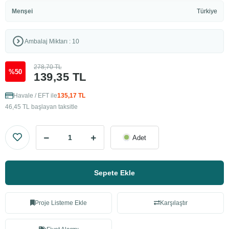
Menşei
Türkiye
Ambalaj Miktarı : 10
278,70 TL
%50
139,35 TL
Havale / EFT ile
135,17 TL
46,45 TL başlayan taksitle
Adet
Sepete Ekle
Proje Listeme Ekle
Karşılaştır