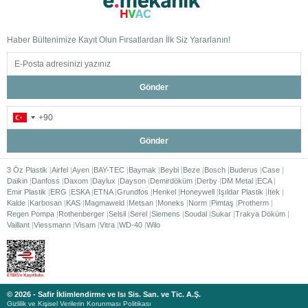
Haber Bültenimize Kayıt Olun Fırsatlardan İlk Siz Yararlanın!
Gönder
Gönder
3 Öz Plastik
Airfel
Ayen
BAY-TEC
Baymak
Beybi
Beze
Bosch
Buderus
Case
Daikin
Danfoss
Daxom
Daylux
Dayson
Demirdöküm
Derby
DM Metal
ECA
Emir Plastik
ERG
ESKA
ETNA
Grundfos
Henkel
Honeywell
Işıldar Plastik
İtek
Kalde
Karbosan
KAS
Magmaweld
Metsan
Moneks
Norm
Pimtaş
Protherm
Regen Pompa
Rothenberger
Selsil
Serel
Siemens
Soudal
Sukar
Trakya Döküm
Vaillant
Viessmann
Visam
Vitra
WD-40
Wilo
© 2026 - Safir İklimlendirme ve Isı Sis. San. ve Tic. A.Ş.
Gizlilik ve Kişisel Verilerin Korunması Politikası