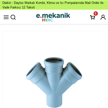
Daikin - Daylux Markalı Kombi, Klima ve Isı Pompalarında Mail Order ile
Vade Farksız 12 Taksit
0