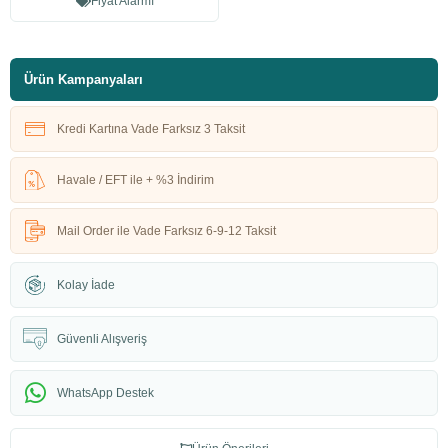
Fiyat Alarmı
Ürün Kampanyaları
Kredi Kartına Vade Farksız 3 Taksit
Havale / EFT ile + %3 İndirim
Mail Order ile Vade Farksız 6-9-12 Taksit
Kolay İade
Güvenli Alışveriş
WhatsApp Destek