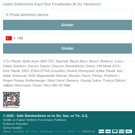
Haber Bültenimize Kayıt Olun Fırsatlardan İlk Siz Yararlanın!
Gönder
Gönder
3 Öz Plastik
Airfel
Ayen
BAY-TEC
Baymak
Beybi
Beze
Bosch
Buderus
Case
Daikin
Danfoss
Daxom
Daylux
Dayson
Demirdöküm
Derby
DM Metal
ECA
Emir Plastik
ERG
ESKA
ETNA
Grundfos
Henkel
Honeywell
Işıldar Plastik
İtek
Kalde
Karbosan
KAS
Magmaweld
Metsan
Moneks
Norm
Pimtaş
Protherm
Regen Pompa
Rothenberger
Selsil
Serel
Siemens
Soudal
Sukar
Trakya Döküm
Vaillant
Viessmann
Visam
Vitra
WD-40
Wilo
© 2026 - Safir İklimlendirme ve Isı Sis. San. ve Tic. A.Ş.
Gizlilik ve Kişisel Verilerin Korunması Politikası
Kullanım Koşulları
Çerez Ayarları