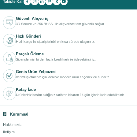
X
Takipte Kal!
Güvenli Alışveriş
3D Secure ve 256 Bit SSL ile alışverişte tam güvenlik sağlar.
Hızlı Gönderi
Hızlı kargo ile siparişlerinizi en kısa sürede ulaştırırız.
Parçalı Ödeme
Siparişlerinizi birden fazla kredi kartı ile ödeyebilirsiniz.
Geniş Ürün Yelpazesi
Verimli işletmeniz için ideal ve modern ürün seçenekleri sunarız.
Kolay İade
Ürünlerinizi teslim aldığınız tarihten itibaren 14 gün içinde iade edebilirsiniz.
Kurumsal
Hakkımızda
İletişim