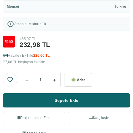
Menşei
Türkiye
Ambalaj Miktarı : 10
465,97 TL
%50
232,98 TL
Havale / EFT ile
226,00 TL
77,66 TL başlayan taksitle
Adet
Sepete Ekle
Proje Listeme Ekle
Karşılaştır