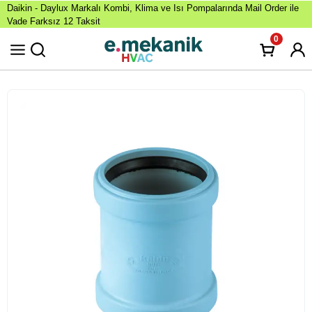
Daikin - Daylux Markalı Kombi, Klima ve Isı Pompalarında Mail Order ile
Vade Farksız 12 Taksit
0