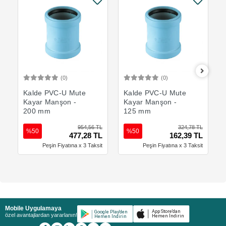
(0)
(0)
Sepete Ekle
Sepete Ekle
Kalde PVC-U Mute
Kalde PVC-U Mute
Kayar Manşon -
Kayar Manşon -
200 mm
125 mm
954,56 TL
324,78 TL
%50
%50
477,28 TL
162,39 TL
Peşin Fiyatına x 3 Taksit
Peşin Fiyatına x 3 Taksit
Mobile Uygulamaya
özel avantajlardan yararlanın!