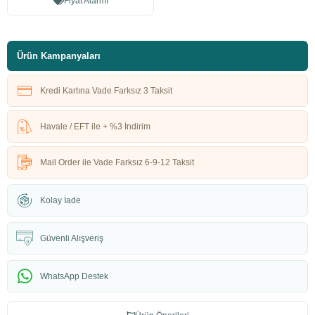
Fiyat Alarmı
Ürün Kampanyaları
Kredi Kartına Vade Farksız 3 Taksit
Havale / EFT ile + %3 İndirim
Mail Order ile Vade Farksız 6-9-12 Taksit
Kolay İade
Güvenli Alışveriş
WhatsApp Destek