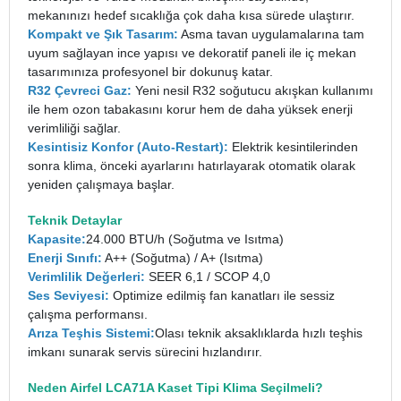
mekanınızı hedef sıcaklığa çok daha kısa sürede ulaştırır.
Kompakt ve Şık Tasarım:
Asma tavan uygulamalarına tam
uyum sağlayan ince yapısı ve dekoratif paneli ile iç mekan
tasarımınıza profesyonel bir dokunuş katar.
R32 Çevreci Gaz:
Yeni nesil R32 soğutucu akışkan kullanımı
ile hem ozon tabakasını korur hem de daha yüksek enerji
verimliliği sağlar.
Kesintisiz Konfor (Auto-Restart):
Elektrik kesintilerinden
sonra klima, önceki ayarlarını hatırlayarak otomatik olarak
yeniden çalışmaya başlar.
Teknik Detaylar
Kapasite:
24.000 BTU/h (Soğutma ve Isıtma)
Enerji Sınıfı:
A++ (Soğutma) / A+ (Isıtma)
Verimlilik Değerleri:
SEER 6,1 / SCOP 4,0
Ses Seviyesi:
Optimize edilmiş fan kanatları ile sessiz
çalışma performansı.
Arıza Teşhis Sistemi:
Olası teknik aksaklıklarda hızlı teşhis
imkanı sunarak servis sürecini hızlandırır.
Neden Airfel LCA71A Kaset Tipi Klima Seçilmeli?