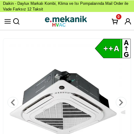
Daikin - Daylux Markalı Kombi, Klima ve Isı Pompalarında Mail Order ile
Vade Farksız 12 Taksit
0