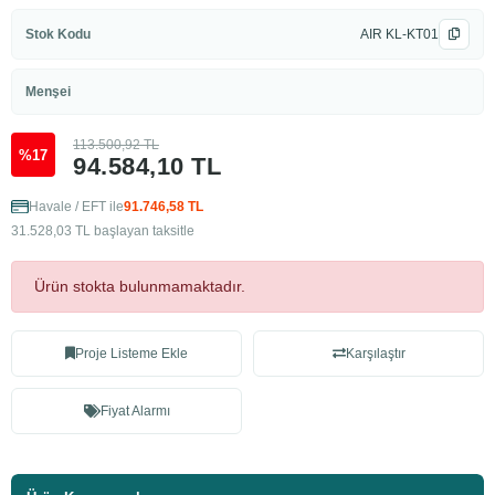
Stok Kodu
AIR KL-KT01
Menşei
113.500,92 TL
%17
94.584,10 TL
Havale / EFT ile
91.746,58 TL
31.528,03 TL başlayan taksitle
Ürün stokta bulunmamaktadır.
Proje Listeme Ekle
Karşılaştır
Fiyat Alarmı