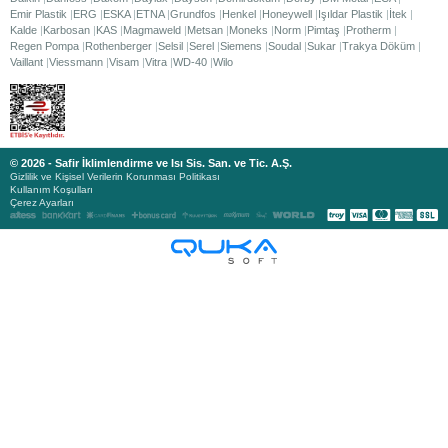
Emir Plastik
ERG
ESKA
ETNA
Grundfos
Henkel
Honeywell
Işıldar Plastik
İtek
Kalde
Karbosan
KAS
Magmaweld
Metsan
Moneks
Norm
Pimtaş
Protherm
Regen Pompa
Rothenberger
Selsil
Serel
Siemens
Soudal
Sukar
Trakya Döküm
Vaillant
Viessmann
Visam
Vitra
WD-40
Wilo
© 2026 - Safir İklimlendirme ve Isı Sis. San. ve Tic. A.Ş.
Gizlilik ve Kişisel Verilerin Korunması Politikası
Kullanım Koşulları
Çerez Ayarları