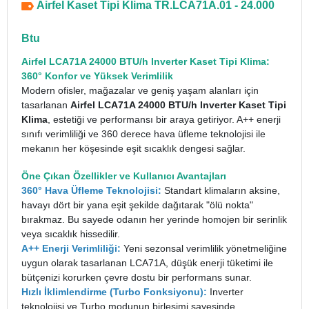
Airfel Kaset Tipi Klima TR.LCA71A.01 - 24.000
Btu
Airfel
LCA71A 24000 BTU/h Inverter
Kaset Tipi Klima
:
360° Konfor ve Yüksek Verimlilik
Modern ofisler, mağazalar ve geniş yaşam alanları için
tasarlanan
Airfel LCA71A 24000 BTU/h Inverter Kaset Tipi
Klima
, estetiği ve performansı bir araya getiriyor. A++ enerji
sınıfı verimliliği ve 360 derece hava üfleme teknolojisi ile
mekanın her köşesinde eşit sıcaklık dengesi sağlar.
Öne Çıkan Özellikler ve Kullanıcı Avantajları
360° Hava Üfleme Teknolojisi:
Standart klimaların aksine,
havayı dört bir yana eşit şekilde dağıtarak "ölü nokta"
bırakmaz. Bu sayede odanın her yerinde homojen bir serinlik
veya sıcaklık hissedilir.
A++ Enerji Verimliliği:
Yeni sezonsal verimlilik yönetmeliğine
uygun olarak tasarlanan LCA71A, düşük enerji tüketimi ile
bütçenizi korurken çevre dostu bir performans sunar.
Hızlı İklimlendirme (Turbo Fonksiyonu):
Inverter
teknolojisi ve Turbo modunun birleşimi sayesinde,