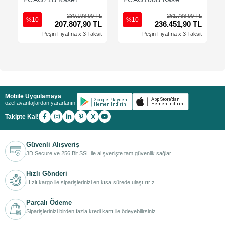
Tipi Klima - 23200
Tipi Klima - 32400
230.193,90 TL
261.733,90 TL
Btu
Btu
%10
%10
207.807,90 TL
236.451,90 TL
Peşin Fiyatına x 3 Taksit
Peşin Fiyatına x 3 Taksit
Mobile Uygulamaya
özel avantajlardan yararlanın!
X
Takipte Kal!
Güvenli Alışveriş
3D Secure ve 256 Bit SSL ile alışverişte tam güvenlik sağlar.
Hızlı Gönderi
Hızlı kargo ile siparişlerinizi en kısa sürede ulaştırırız.
Parçalı Ödeme
Siparişlerinizi birden fazla kredi kartı ile ödeyebilirsiniz.