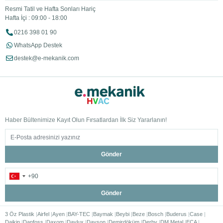
Resmi Tatil ve Hafta Sonları Hariç
Hafta İçi : 09:00 - 18:00
0216 398 01 90
WhatsApp Destek
destek@e-mekanik.com
Haber Bültenimize Kayıt Olun Fırsatlardan İlk Siz Yararlanın!
Gönder
Gönder
3 Öz Plastik
Airfel
Ayen
BAY-TEC
Baymak
Beybi
Beze
Bosch
Buderus
Case
Daikin
Danfoss
Daxom
Daylux
Dayson
Demirdöküm
Derby
DM Metal
ECA