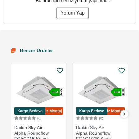
Bu ürün için henüz yorum yapılmadı.
Yorum Yap
Benzer Ürünler
(0)
(0)
Sepete Ekle
Sepete Ekle
Daikin Sky Air
Daikin Sky Air
Alpha Roundflow
Alpha Roundflow
FCAG71B Kaset
FCAG100B Kaset