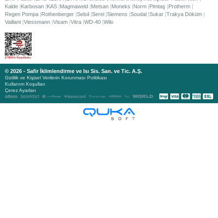
Kalde
Karbosan
KAS
Magmaweld
Metsan
Moneks
Norm
Pimtaş
Protherm
Regen Pompa
Rothenberger
Selsil
Serel
Siemens
Soudal
Sukar
Trakya Döküm
Vaillant
Viessmann
Visam
Vitra
WD-40
Wilo
© 2026 - Safir İklimlendirme ve Isı Sis. San. ve Tic. A.Ş.
Gizlilik ve Kişisel Verilerin Korunması Politikası
Kullanım Koşulları
Çerez Ayarları