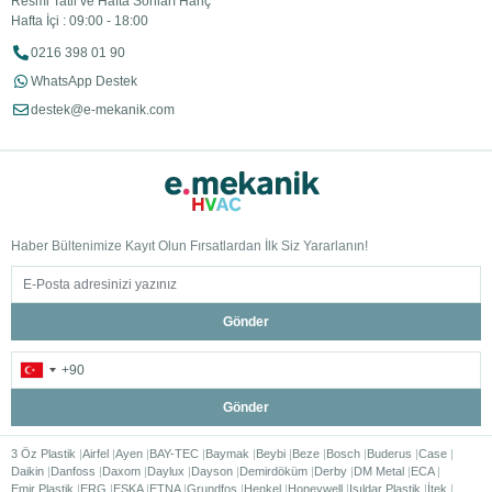
Resmi Tatil ve Hafta Sonları Hariç
Hafta İçi : 09:00 - 18:00
0216 398 01 90
WhatsApp Destek
destek@e-mekanik.com
Haber Bültenimize Kayıt Olun Fırsatlardan İlk Siz Yararlanın!
Gönder
Gönder
3 Öz Plastik
Airfel
Ayen
BAY-TEC
Baymak
Beybi
Beze
Bosch
Buderus
Case
Daikin
Danfoss
Daxom
Daylux
Dayson
Demirdöküm
Derby
DM Metal
ECA
Emir Plastik
ERG
ESKA
ETNA
Grundfos
Henkel
Honeywell
Işıldar Plastik
İtek