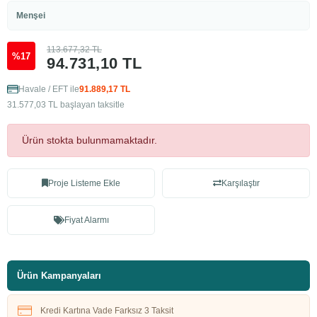
Menşei
113.677,32 TL
%17
94.731,10 TL
Havale / EFT ile
91.889,17 TL
31.577,03 TL başlayan taksitle
Ürün stokta bulunmamaktadır.
Proje Listeme Ekle
Karşılaştır
Fiyat Alarmı
Ürün Kampanyaları
Kredi Kartına Vade Farksız 3 Taksit