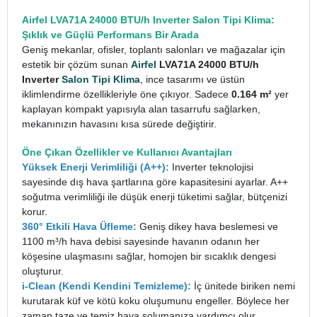
Airfel LVA71A 24000 BTU/h Inverter Salon Tipi Klima:
Şıklık ve Güçlü Performans Bir Arada
Geniş mekanlar, ofisler, toplantı salonları ve mağazalar için
estetik bir çözüm sunan
Airfel
LVA71A 24000 BTU/h
Inverter
Salon Tipi Klima
, ince tasarımı ve üstün
iklimlendirme özellikleriyle öne çıkıyor. Sadece
0.164 m²
yer
kaplayan kompakt yapısıyla alan tasarrufu sağlarken,
mekanınızın havasını kısa sürede değiştirir.
Öne Çıkan Özellikler ve Kullanıcı Avantajları
Yüksek Enerji Verimliliği (A++):
Inverter teknolojisi
sayesinde dış hava şartlarına göre kapasitesini ayarlar. A++
soğutma verimliliği ile düşük enerji tüketimi sağlar, bütçenizi
korur.
360° Etkili Hava Üfleme:
Geniş dikey hava beslemesi ve
1100 m³/h hava debisi sayesinde havanın odanın her
köşesine ulaşmasını sağlar, homojen bir sıcaklık dengesi
oluşturur.
i-Clean (Kendi Kendini Temizleme):
İç ünitede biriken nemi
kurutarak küf ve kötü koku oluşumunu engeller. Böylece her
zaman taze ve temiz hava solumanıza yardımcı olur.