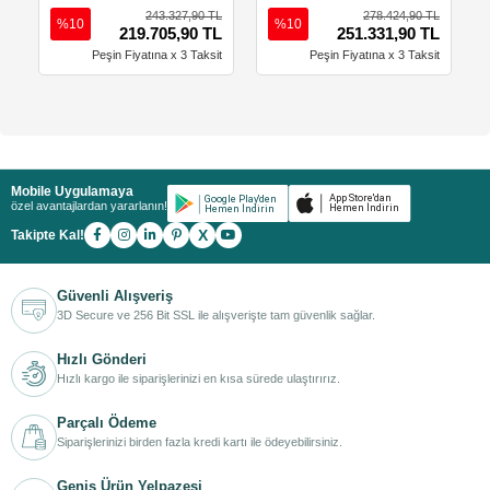
23200 Btu
32400 Btu
243.327,90 TL
278.424,90 TL
%10
%10
219.705,90 TL
251.331,90 TL
Peşin Fiyatına x 3 Taksit
Peşin Fiyatına x 3 Taksit
Mobile Uygulamaya
özel avantajlardan yararlanın!
X
Takipte Kal!
Güvenli Alışveriş
3D Secure ve 256 Bit SSL ile alışverişte tam güvenlik sağlar.
Hızlı Gönderi
Hızlı kargo ile siparişlerinizi en kısa sürede ulaştırırız.
Parçalı Ödeme
Siparişlerinizi birden fazla kredi kartı ile ödeyebilirsiniz.
Geniş Ürün Yelpazesi