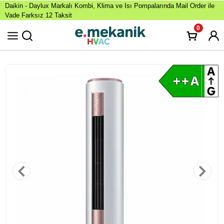
Daikin - Daylux Markalı Kombi, Klima ve Isı Pompalarında Mail Order ile
Vade Farksız 12 Taksit
0