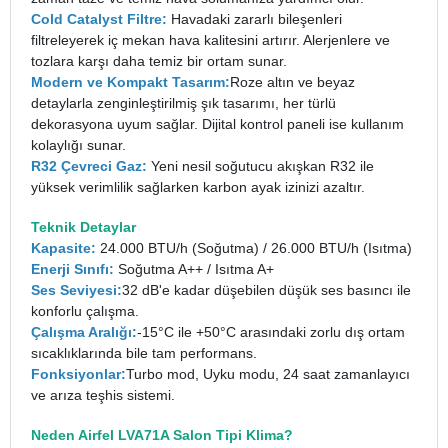
Cold Catalyst Filtre:
Havadaki zararlı bileşenleri
filtreleyerek iç mekan hava kalitesini artırır. Alerjenlere ve
tozlara karşı daha temiz bir ortam sunar.
Modern ve Kompakt Tasarım:
Roze altın ve beyaz
detaylarla zenginleştirilmiş şık tasarımı, her türlü
dekorasyona uyum sağlar. Dijital kontrol paneli ise kullanım
kolaylığı sunar.
R32 Çevreci Gaz:
Yeni nesil soğutucu akışkan R32 ile
yüksek verimlilik sağlarken karbon ayak izinizi azaltır.
Teknik Detaylar
Kapasite:
24.000 BTU/h (Soğutma) / 26.000 BTU/h (Isıtma)
Enerji Sınıfı:
Soğutma A++ / Isıtma A+
Ses Seviyesi:
32 dB'e kadar düşebilen düşük ses basıncı ile
konforlu çalışma.
Çalışma Aralığı:
-15°C ile +50°C arasındaki zorlu dış ortam
sıcaklıklarında bile tam performans.
Fonksiyonlar:
Turbo mod, Uyku modu, 24 saat zamanlayıcı
ve arıza teşhis sistemi.
Neden Airfel LVA71A Salon Tipi Klima?