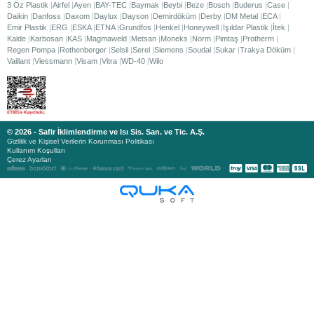
3 Öz Plastik
Airfel
Ayen
BAY-TEC
Baymak
Beybi
Beze
Bosch
Buderus
Case
Daikin
Danfoss
Daxom
Daylux
Dayson
Demirdöküm
Derby
DM Metal
ECA
Emir Plastik
ERG
ESKA
ETNA
Grundfos
Henkel
Honeywell
Işıldar Plastik
İtek
Kalde
Karbosan
KAS
Magmaweld
Metsan
Moneks
Norm
Pimtaş
Protherm
Regen Pompa
Rothenberger
Selsil
Serel
Siemens
Soudal
Sukar
Trakya Döküm
Vaillant
Viessmann
Visam
Vitra
WD-40
Wilo
© 2026 - Safir İklimlendirme ve Isı Sis. San. ve Tic. A.Ş.
Gizlilik ve Kişisel Verilerin Korunması Politikası
Kullanım Koşulları
Çerez Ayarları