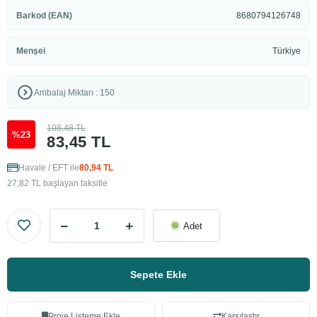
Barkod (EAN)
8680794126748
Menşei
Türkiye
Ambalaj Miktarı : 150
108,48 TL
%23
83,45 TL
Havale / EFT ile
80,94 TL
27,82 TL başlayan taksitle
Adet
Sepete Ekle
Proje Listeme Ekle
Karşılaştır