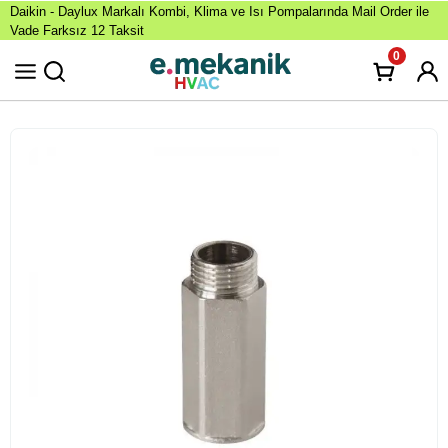
Daikin - Daylux Markalı Kombi, Klima ve Isı Pompalarında Mail Order ile
Vade Farksız 12 Taksit
0