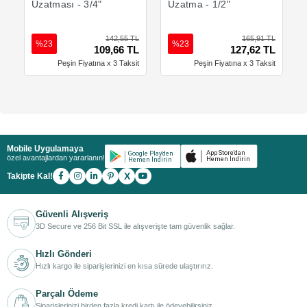
Uzatması - 3/4"
Uzatma - 1/2"
142,55 TL
165,91 TL
%23
%23
109,66 TL
127,62 TL
Peşin Fiyatına x 3 Taksit
Peşin Fiyatına x 3 Taksit
Mobile Uygulamaya
özel avantajlardan yararlanın!
X
Takipte Kal!
Güvenli Alışveriş
3D Secure ve 256 Bit SSL ile alışverişte tam güvenlik sağlar.
Hızlı Gönderi
Hızlı kargo ile siparişlerinizi en kısa sürede ulaştırırız.
Parçalı Ödeme
Siparişlerinizi birden fazla kredi kartı ile ödeyebilirsiniz.