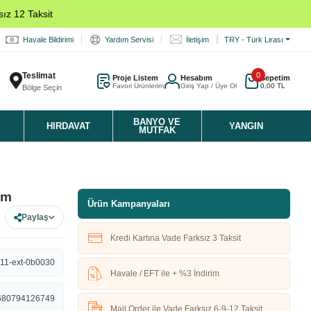
ız 12 Taksit
Havale Bildirimi
Yardım Servisi
İletişim
TRY - Türk Lirası
Teslimat
0
Proje Listem
Hesabım
Sepetim
Favori Ürünlerim
Giriş Yap / Üye Ol
0,00 TL
Bölge Seçin
K
BANYO VE
HIRDAVAT
YANGIN
MUTFAK
mm
Ürün Kampanyaları
Paylaş
Kredi Kartına Vade Farksız 3 Taksit
11-ext-0b0030
Havale / EFT ile + %3 İndirim
680794126749
Mail Order ile Vade Farksız 6-9-12 Taksit