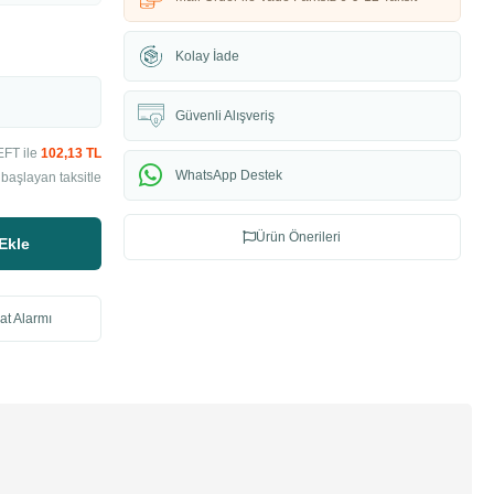
Kolay İade
Güvenli Alışveriş
EFT ile
102,13 TL
WhatsApp Destek
başlayan taksitle
Ürün Önerileri
Ekle
at Alarmı