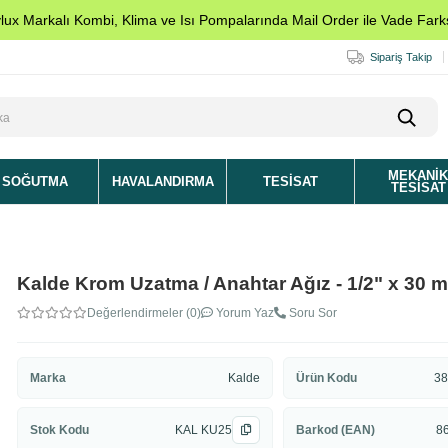
ylux Markalı Kombi, Klima ve Isı Pompalarında Mail Order ile Vade Farks
Sipariş Takip
MEKANI
SOĞUTMA
HAVALANDIRMA
TESISAT
TESISAT
Kalde Krom Uzatma / Anahtar Ağız - 1/2" x 30 
Değerlendirmeler (0)
Yorum Yaz
Soru Sor
Marka
Kalde
Ürün Kodu
38
Stok Kodu
KAL KU25
Barkod (EAN)
8