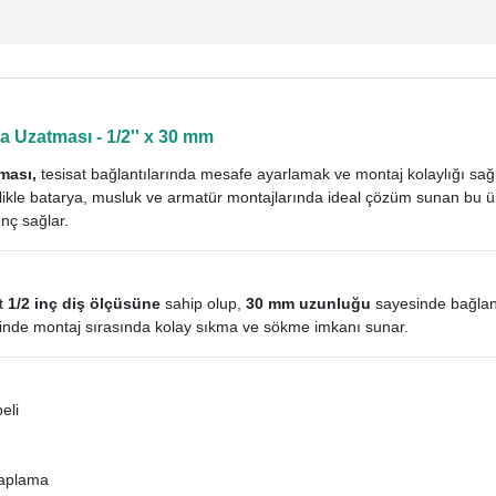
a Uzatması - 1/2'' x 30 mm
tması,
tesisat bağlantılarında mesafe ayarlamak ve montaj kolaylığı sağ
ellikle batarya, musluk ve armatür montajlarında ideal çözüm sunan bu
nç sağlar.
rt
1/2 inç diş ölçüsüne
sahip olup,
3
0 mm uzunluğu
sayesinde bağlant
esinde montaj sırasında kolay sıkma ve sökme imkanı sunar.
eli
kaplama