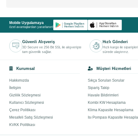
Mobile Uygulamaya
özel avantajlardan yararlanın!
Güvenli Alışveriş
Hızlı Gönderi
3D Secure ve 256 Bit SSL ile alışverişte
Hızlı kargo ile siparişler
tam güvenlik sağlar.
sürede ulaştırırız.
Kurumsal
Müşteri Hizmetleri
Hakkımızda
Sıkça Sorulan Sorular
İletişim
Sipariş Takip
Gizlilik Sözleşmesi
Havale Bildirimleri
Kullanıcı Sözleşmesi
Kombi KW Hesaplama
Çerez Politikası
Klima Kapasite Hesaplama
Mesafeli Satış Sözleşmesi
Isı Pompası Kapasite Hesapl
KVKK Politikası