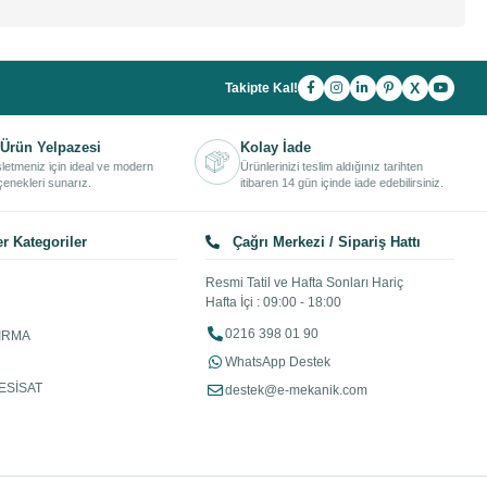
X
Takipte Kal!
Ürün Yelpazesi
Kolay İade
işletmeniz için ideal ve modern
Ürünlerinizi teslim aldığınız tarihten
enekleri sunarız.
itibaren 14 gün içinde iade edebilirsiniz.
r Kategoriler
Çağrı Merkezi / Sipariş Hattı
Resmi Tatil ve Hafta Sonları Hariç
Hafta İçi : 09:00 - 18:00
0216 398 01 90
IRMA
WhatsApp Destek
ESİSAT
destek@e-mekanik.com