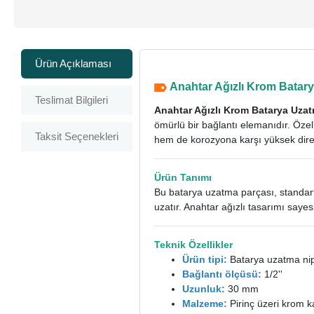
Ürün Açıklaması
Anahtar Ağızlı Krom Batary
Teslimat Bilgileri
Anahtar Ağızlı Krom Batarya Uza
ömürlü bir bağlantı elemanıdır. Öz
Taksit Seçenekleri
hem de korozyona karşı yüksek dire
Ürün Tanımı
Bu batarya uzatma parçası, standa
uzatır. Anahtar ağızlı tasarımı say
Teknik Özellikler
Ürün tipi:
Batarya uzatma nip
Bağlantı ölçüsü:
1/2''
Uzunluk:
30 mm
Malzeme:
Pirinç üzeri krom 