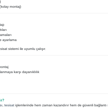
)
(kolay montaj)
ajı
ıları
amaları
fe ayarlama
isat sistemi ile uyumlu çalışır.
montaj
anmaya karşı dayanıklılık
iz?
sı
,
tesisat
işlemlerinde hem zaman kazandırır hem de güvenli bağlantı sa