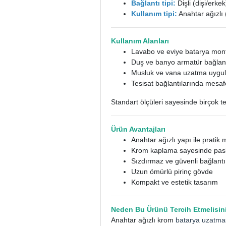
Bağlantı tipi:
Dişli (dişi/erkek
Kullanım tipi:
Anahtar ağızlı 
Kullanım Alanları
Lavabo ve eviye batarya mont
Duş ve banyo armatür bağlant
Musluk ve vana uzatma uygul
Tesisat bağlantılarında mesa
Standart ölçüleri sayesinde birçok tes
Ürün Avantajları
Anahtar ağızlı yapı ile pratik 
Krom kaplama sayesinde pasl
Sızdırmaz ve güvenli bağlantı
Uzun ömürlü pirinç gövde
Kompakt ve estetik tasarım
Neden Bu Ürünü Tercih Etmelisin
Anahtar ağızlı krom
batarya uzatma