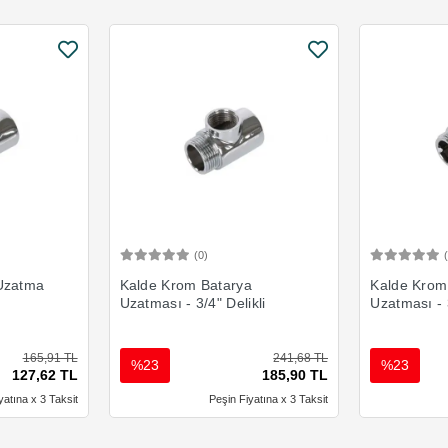
(0)
Ekle
Sepete Ekle
 Uzatma
Kalde Krom Batarya
Kalde Krom
Uzatması - 3/4" Delikli
Uzatması - 
165,91 TL
241,68 TL
%23
%23
127,62 TL
185,90 TL
yatına x 3 Taksit
Peşin Fiyatına x 3 Taksit