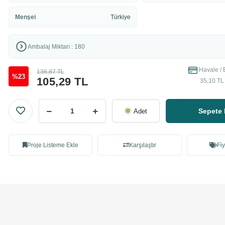
Menşei
Türkiye
Ambalaj Miktarı : 180
Havale / 
136,87 TL
%23
105,29 TL
35,10 TL 
Sepete 
Adet
Proje Listeme Ekle
Karşılaştır
Fiy