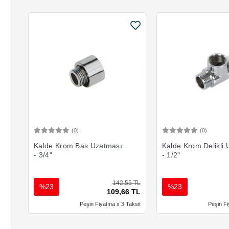
(0)
(0)
Sepete Ekle
Sepete 
Kalde Krom Bas Uzatması
Kalde Krom Delikli
- 3/4"
- 1/2"
142,55 TL
%23
%23
109,66 TL
Peşin Fiyatına x 3 Taksit
Peşin Fi