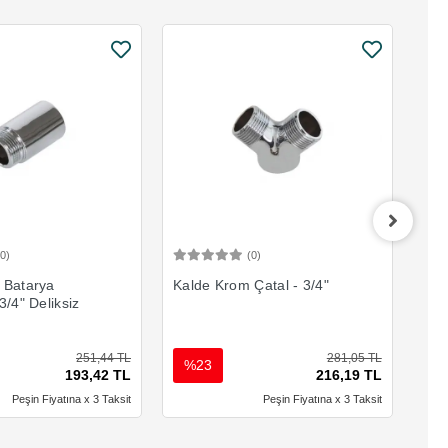
(0)
(0)
Sepete Ekle
Sepete Ekle
 Batarya
Kalde Krom Çatal - 3/4"
Kal
3/4" Deliksiz
x 
251,44 TL
281,05 TL
%23
%
193,42 TL
216,19 TL
Peşin Fiyatına x 3 Taksit
Peşin Fiyatına x 3 Taksit