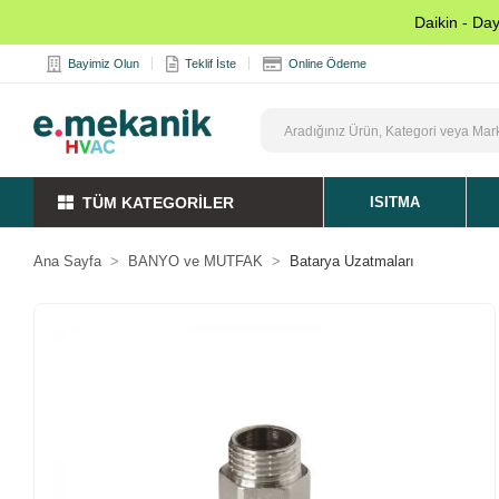
Daikin - Da
Bayimiz Olun
Teklif İste
Online Ödeme
TÜM KATEGORİLER
ISITMA
Ana Sayfa
BANYO ve MUTFAK
Batarya Uzatmaları