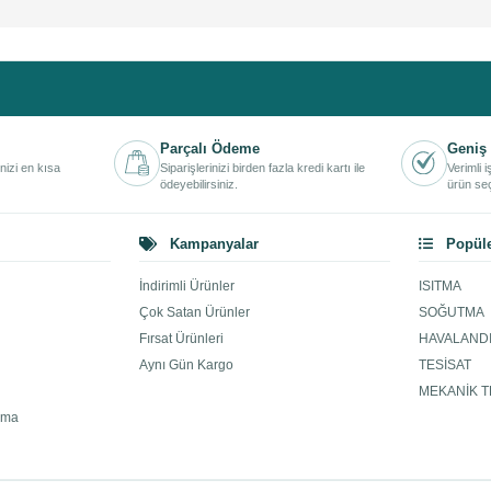
Parçalı Ödeme
Geniş 
inizi en kısa
Siparişlerinizi birden fazla kredi kartı ile
Verimli 
ödeyebilirsiniz.
ürün seç
Kampanyalar
Popüle
İndirimli Ürünler
ISITMA
Çok Satan Ürünler
SOĞUTMA
Fırsat Ürünleri
HAVALAND
Aynı Gün Kargo
TESİSAT
MEKANİK T
ama