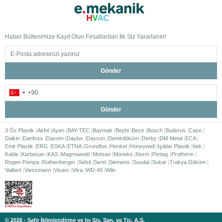
Haber Bültenimize Kayıt Olun Fırsatlardan İlk Siz Yararlanın!
Gönder
Gönder
3 Öz Plastik
Airfel
Ayen
BAY-TEC
Baymak
Beybi
Beze
Bosch
Buderus
Case
Daikin
Danfoss
Daxom
Daylux
Dayson
Demirdöküm
Derby
DM Metal
ECA
Emir Plastik
ERG
ESKA
ETNA
Grundfos
Henkel
Honeywell
Işıldar Plastik
İtek
Kalde
Karbosan
KAS
Magmaweld
Metsan
Moneks
Norm
Pimtaş
Protherm
Regen Pompa
Rothenberger
Selsil
Serel
Siemens
Soudal
Sukar
Trakya Döküm
Vaillant
Viessmann
Visam
Vitra
WD-40
Wilo
© 2026 - Safir İklimlendirme ve Isı Sis. San. ve Tic. A.Ş.