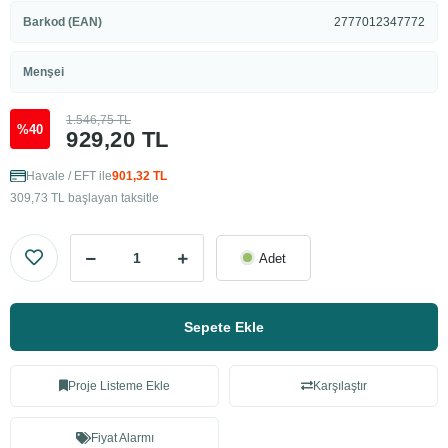
Barkod (EAN)
2777012347772
Menşei
1.546,75 TL
%40
929,20 TL
Havale / EFT ile
901,32 TL
309,73 TL başlayan taksitle
Adet
Sepete Ekle
Proje Listeme Ekle
Karşılaştır
Fiyat Alarmı