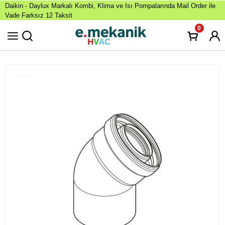
Daikin - Daylux Markalı Kombi, Klima ve Isı Pompalarında Mail Order ile
Vade Farksız 12 Taksit
0