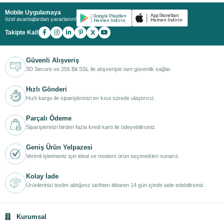
Mobile Uygulamaya
özel avantajlardan yararlanın!
X
Takipte Kal!
Güvenli Alışveriş
3D Secure ve 256 Bit SSL ile alışverişte tam güvenlik sağlar.
Hızlı Gönderi
Hızlı kargo ile siparişlerinizi en kısa sürede ulaştırırız.
Parçalı Ödeme
Siparişlerinizi birden fazla kredi kartı ile ödeyebilirsiniz.
Geniş Ürün Yelpazesi
Verimli işletmeniz için ideal ve modern ürün seçenekleri sunarız.
Kolay İade
Ürünlerinizi teslim aldığınız tarihten itibaren 14 gün içinde iade edebilirsiniz.
Kurumsal