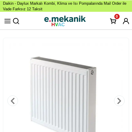
Daikin - Daylux Markalı Kombi, Klima ve Isı Pompalarında Mail Order ile
Vade Farksız 12 Taksit
0