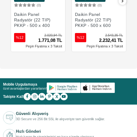
(0)
(0)
Sepete Ekle
Sepete Ekle
Daikin Panel
Daikin Panel
Radyatör (22 TIP)
Radyatör (22 TIP)
PKKP - 500 x 400
PKKP - 500 x 600
2.020,94 TL
2.543,35 TL
%12
%12
1.771,08 TL
2.232,41 TL
Peşin Fiyatına x 3 Taksit
Peşin Fiyatına x 3 Taksit
Mobile Uygulamaya
özel avantajlardan yararlanın!
X
Takipte Kal!
Güvenli Alışveriş
3D Secure ve 256 Bit SSL ile alışverişte tam güvenlik sağlar.
Hızlı Gönderi
Hızlı kargo ile siparişlerinizi en kısa sürede ulaştırırız.