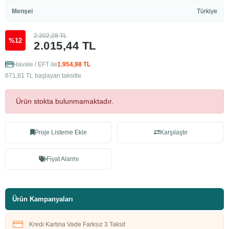
Menşei
Türkiye
2.302,28 TL
%12
2.015,44 TL
Havale / EFT ile
1.954,98 TL
671,81 TL başlayan taksitle
Ürün stokta bulunmamaktadır.
Proje Listeme Ekle
Karşılaştır
Fiyat Alarmı
Ürün Kampanyaları
Kredi Kartına Vade Farksız 3 Taksit