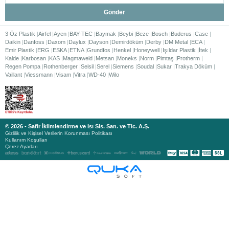
Gönder
3 Öz Plastik
Airfel
Ayen
BAY-TEC
Baymak
Beybi
Beze
Bosch
Buderus
Case
Daikin
Danfoss
Daxom
Daylux
Dayson
Demirdöküm
Derby
DM Metal
ECA
Emir Plastik
ERG
ESKA
ETNA
Grundfos
Henkel
Honeywell
Işıldar Plastik
İtek
Kalde
Karbosan
KAS
Magmaweld
Metsan
Moneks
Norm
Pimtaş
Protherm
Regen Pompa
Rothenberger
Selsil
Serel
Siemens
Soudal
Sukar
Trakya Döküm
Vaillant
Viessmann
Visam
Vitra
WD-40
Wilo
© 2026 - Safir İklimlendirme ve Isı Sis. San. ve Tic. A.Ş.
Gizlilik ve Kişisel Verilerin Korunması Politikası
Kullanım Koşulları
Çerez Ayarları