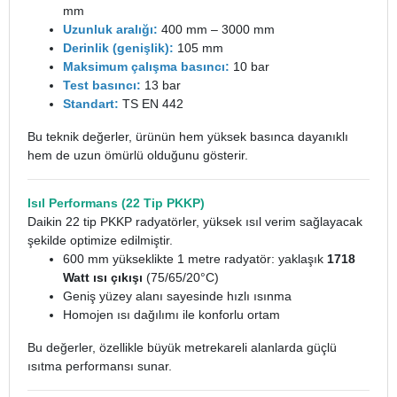
mm
Uzunluk aralığı:
400 mm – 3000 mm
Derinlik (genişlik):
105 mm
Maksimum çalışma basıncı:
10 bar
Test basıncı:
13 bar
Standart:
TS EN 442
Bu teknik değerler, ürünün hem yüksek basınca dayanıklı
hem de uzun ömürlü olduğunu gösterir.
Isıl Performans (22 Tip PKKP)
Daikin 22 tip PKKP radyatörler, yüksek ısıl verim sağlayacak
şekilde optimize edilmiştir.
600 mm yükseklikte 1 metre radyatör: yaklaşık
1718
Watt ısı çıkışı
(75/65/20°C)
Geniş yüzey alanı sayesinde hızlı ısınma
Homojen ısı dağılımı ile konforlu ortam
Bu değerler, özellikle büyük metrekareli alanlarda güçlü
ısıtma performansı sunar.