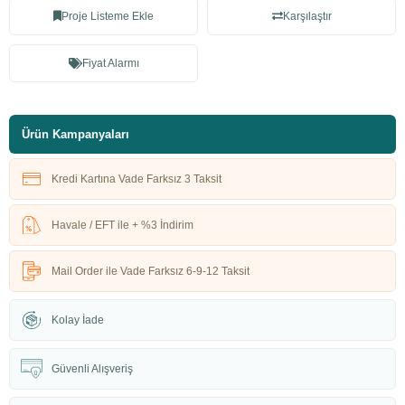
Proje Listeme Ekle
Karşılaştır
Fiyat Alarmı
Ürün Kampanyaları
Kredi Kartına Vade Farksız 3 Taksit
Havale / EFT ile + %3 İndirim
Mail Order ile Vade Farksız 6-9-12 Taksit
Kolay İade
Güvenli Alışveriş