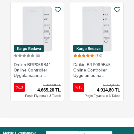
(0)
(5.0)
Sepete Ekle
Sepete Ekle
Daikin BRP069B41
Daikin BRP069B45
Online Controller
Online Controller
Uygulamasına
Uygulamasına
Bağlantı için Wi-Fi
Bağlantı için Wi-Fi
5.364,98 TL
5.652,02 TL
Adaptörü
Adaptörü
%13
%13
4.665,20 TL
4.914,80 TL
Peşin Fiyatına x 3 Taksit
Peşin Fiyatına x 3 Taksit
Mobile Uygulamaya