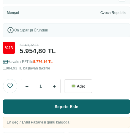
Menşei
Czech Republic
Ön Siparişli Üründür!
6.848,02 TL
%13
5.954,80 TL
Havale / EFT ile
5.776,16 TL
1.984,93 TL başlayan taksitle
Adet
Sepete Ekle
En geç 7 Eylül Pazartesi günü kargoda!