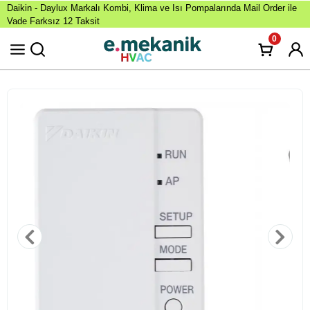
Daikin - Daylux Markalı Kombi, Klima ve Isı Pompalarında Mail Order ile
Vade Farksız 12 Taksit
0