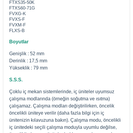
FTXS35-50K
FTXS60-71G
FVXG-K
FVXS-F
FVXM-F
FLXS-B
Boyutlar
Genişlik : 52 mm
Derinlik : 17,5 mm
Yükseklik : 79 mm
S.S.S.
Çoklu iç mekan sistemlerinde, iç üniteler uyumsuz
çalışma modlarında (örneğin soğutma ve ısıtma)
çalışamaz. Çalışma modları değiştirilirken, öncelik
öncelikli üniteye verilir (daha fazla bilgi için iç
ünitenizin kılavuzuna bakın). Çalışma modu, öncelikli
iç ünitedeki seçili çalışma moduyla uyumlu değilse,