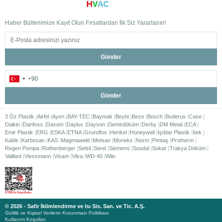
Haber Bültenimize Kayıt Olun Fırsatlardan İlk Siz Yararlanın!
Gönder
Gönder
3 Öz Plastik
Airfel
Ayen
BAY-TEC
Baymak
Beybi
Beze
Bosch
Buderus
Case
Daikin
Danfoss
Daxom
Daylux
Dayson
Demirdöküm
Derby
DM Metal
ECA
Emir Plastik
ERG
ESKA
ETNA
Grundfos
Henkel
Honeywell
Işıldar Plastik
İtek
Kalde
Karbosan
KAS
Magmaweld
Metsan
Moneks
Norm
Pimtaş
Protherm
Regen Pompa
Rothenberger
Selsil
Serel
Siemens
Soudal
Sukar
Trakya Döküm
Vaillant
Viessmann
Visam
Vitra
WD-40
Wilo
© 2026 - Safir İklimlendirme ve Isı Sis. San. ve Tic. A.Ş.
Gizlilik ve Kişisel Verilerin Korunması Politikası
Kullanım Koşulları