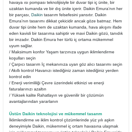
havaya ısı pompası teknolijisiyle bir duvar tipi iç ünite, bir
uzaktan kumanda ve bir dış ünite içerir. Daikin Emura’nın her
bir parçası,
Daikin
tasarım felsefesini yansıtır. Daikin
Emura’nın tasarımı dikkat çekicidir ancak göze batmaz. Hem
duvar tipi ünite hem de uzaktan kumanda, hava akışını ifade
eden kavisli bir tasarıma sahiptir ve mavi Daikin gözü, tanıdık
bir imzadır. Daikin Emura her türlü iç ortama mükemmel
uyum sağlar.
/ Maksimum konfor Yaşam tarzınıza uygun iklimlendirme
koşulları seçin
/ Çarpıcı tasarım İç mekanınıza uyan göz alıcı tasarımı seçin
/ Akıllı kontrol Havanızı istediğiniz zaman istediğiniz yerden
kontrol edin
/ Enerji verimliliği Çevre üzerindeki etkinizi ve enerji
faturalarınızı azaltın
/ Yüksek kalite Rahatlayın ve güvenilir bir çözümün
avantajlarından yararlanın
Üstün Daikin teknolojisi ve mükemmel tasarım
İklimlendirme ve iklim kontrol çözümlerinde yüz yılı aşkın
deneyimiyle Daikin, mükemmel iç ortam havasına ulaşmak