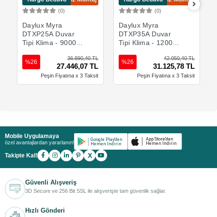
(0)
(0)
Sepete Ekle
Sepete Ekle
Daylux Myra
Daylux Myra
DTXP25A Duvar
DTXP35A Duvar
Tipi Klima - 9000
Tipi Klima - 12000
BTU/h
BTU/h
36.890,40 TL
42.050,40 TL
%26
%26
27.446,07 TL
31.125,78 TL
Peşin Fiyatına x 3 Taksit
Peşin Fiyatına x 3 Taksit
Mobile Uygulamaya
özel avantajlardan yararlanın!
X
Takipte Kal!
Güvenli Alışveriş
3D Secure ve 256 Bit SSL ile alışverişte tam güvenlik sağlar.
Hızlı Gönderi