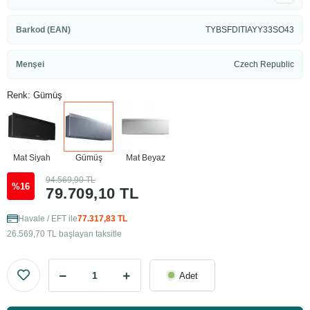
Barkod (EAN)
TYBSFDITIAYY33SO43
Menşei
Czech Republic
Renk: Gümüş
Mat Siyah
Gümüş
Mat Beyaz
94.569,90 TL
%16
79.709,10 TL
Havale / EFT ile
77.317,83 TL
26.569,70 TL başlayan taksitle
Adet