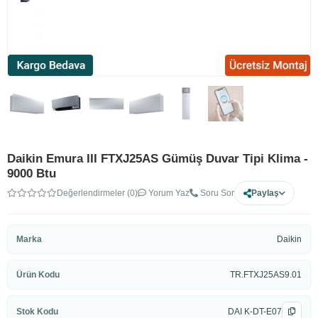
Daikin Emura III FTXJ25AS Gümüş Duvar Tipi Klima -
9000 Btu
Değerlendirmeler (0)
Yorum Yaz
Soru Sor
Paylaş
Marka
Daikin
Ürün Kodu
TR.FTXJ25AS9.01
Stok Kodu
DAI K-DT-E07