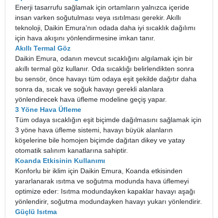
Enerji tasarrufu sağlamak için ortamların yalnızca içeride
insan varken soğutulması veya ısıtılması gerekir. Akıllı
teknoloji, Daikin Emura'nın odada daha iyi sıcaklık dağılımı
için hava akışını yönlendirmesine imkan tanır.
Akıllı Termal Göz
Daikin Emura, odanın mevcut sıcaklığını algılamak için bir
akıllı termal göz kullanır. Oda sıcaklığı belirlendikten sonra
bu sensör, önce havayı tüm odaya eşit şekilde dağıtır daha
sonra da, sıcak ve soğuk havayı gerekli alanlara
yönlendirecek hava üfleme modeline geçiş yapar.
3 Yöne Hava Üfleme
Tüm odaya sıcaklığın eşit biçimde dağılmasını sağlamak için
3 yöne hava üfleme sistemi, havayı büyük alanların
köşelerine bile homojen biçimde dağıtan dikey ve yatay
otomatik salınım kanatlarına sahiptir.
Koanda Etkisinin Kullanımı
Konforlu bir iklim için Daikin Emura, Koanda etkisinden
yararlanarak ısıtma ve soğutma modunda hava üflemeyi
optimize eder: Isıtma modundayken kapaklar havayı aşağı
yönlendirir, soğutma modundayken havayı yukarı yönlendirir.
Güçlü Isıtma