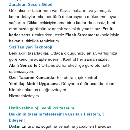
Zarafetin Sessiz Gücü
Göz alıcı bir tasarımım var. Kavisli hatlarım ve yumuşak
kenar detaylarımla, her türlü dekorasyona mükemmel uyum
sağlarım. Dikkat çekiciyim ama bir o kadar da sessiz; beni
etrafınızda görürsünüz ancak sesimi duymazsınız.
Fısıltı
kadar sessiz
çalışırken, eşsiz
Flash Streamer
teknolojisiyle
havanızı titizlikle temizlerim.
Sizi Tanıyan Teknoloji
Beni akıllı tasarladılar. Odada olduğunuzu anlar, varlığınıza
göre kendimi adapte ederim. Kontrol her zaman sizde:
Akıllı Sensörler:
Ortamdaki hareketliliğe göre otomatik
optimizasyon.
Özel Tasarım Kumanda:
Ele oturan, şık kontrol.
Yenilikçi Mobil Uygulama:
Dünyanın öbür ucunda olsanız
bile bir dokunuş uzağınızdayım.
Hizmetinizdeyim.
Üstün teknoloji, yenilikçi tasarım.
Daikin’in tasarım felsefesini yansıtan 1 sistem, 3
bileşen!
Daikin
Emura’nız soğutma ve ısıtma yapabilen havadan