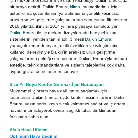
için mükemmel tasarımı ve üstün teknolojiyi Daikin Emura’da
bir araya getirdi. Daikin Emura
klima
, müşterilerimiz için
üstün klima çözümlerinin yaratılmasına yönelik kesintisiz
araştırma ve geliştirme çalışmalarının sonucudur. İlk tasarım
2010 yılında, ikincisi 2014 yılında piyasaya sunuldu; yeni
Daikin Emura
ile, iç mekan dizaynlarında bireysel klima
sistemlerini yeniden tanımladı. 3. nesil
Daikin Emura
;
yumuşak kenar detayları, akıllı özellikleri ve iyileştirilmiş
kullanıcı deneyimiyle Daikin’in aralıksız ürün geliştirme
çalışmalarının geldiği son noktadır. Daikin, Emura’yla mimari
estetiğe, teknik standartlara ve sizlerin taleplerine çok daha
uygun göz alıcı bir tasarım sunuyor.
Size Yıl Boyu Konfor Sunmak İçin Buradayım
Mükemmel iç ortam hava dağılımını sağlamak için
tasarlanan Daikin Emura, evde konfor hissinizi artırır. Daikin
Emura, yazın serin, kışın sıcak kalmanızı sağlar ve iç ortam
havasını temizleyerek evinizi sağlıklı tutar. Bir klimadan
fazlasına sahip olun...
Akıllı Hava Üfleme
Optimum Hava Dağılımı