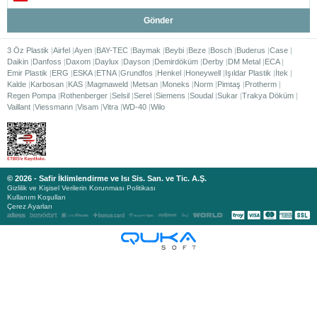
Gönder
3 Öz Plastik
Airfel
Ayen
BAY-TEC
Baymak
Beybi
Beze
Bosch
Buderus
Case
Daikin
Danfoss
Daxom
Daylux
Dayson
Demirdöküm
Derby
DM Metal
ECA
Emir Plastik
ERG
ESKA
ETNA
Grundfos
Henkel
Honeywell
Işıldar Plastik
İtek
Kalde
Karbosan
KAS
Magmaweld
Metsan
Moneks
Norm
Pimtaş
Protherm
Regen Pompa
Rothenberger
Selsil
Serel
Siemens
Soudal
Sukar
Trakya Döküm
Vaillant
Viessmann
Visam
Vitra
WD-40
Wilo
© 2026 - Safir İklimlendirme ve Isı Sis. San. ve Tic. A.Ş.
Gizlilik ve Kişisel Verilerin Korunması Politikası
Kullanım Koşulları
Çerez Ayarları