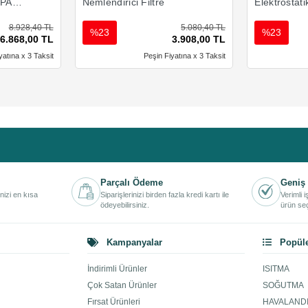
EPA
Nemlendirici Filtre
Elektrostati
8.928,40 TL
5.080,40 TL
%23
%23
6.868,00 TL
3.908,00 TL
yatına x 3 Taksit
Peşin Fiyatına x 3 Taksit
Parçalı Ödeme
Geniş 
inizi en kısa
Siparişlerinizi birden fazla kredi kartı ile
Verimli 
ödeyebilirsiniz.
ürün seç
Kampanyalar
Popüle
İndirimli Ürünler
ISITMA
Çok Satan Ürünler
SOĞUTMA
Fırsat Ürünleri
HAVALAND