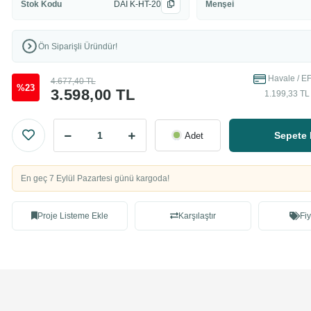
Stok Kodu
DAI K-HT-20
Menşei
Ön Siparişli Üründür!
Havale / EF
4.677,40 TL
%23
3.598,00 TL
1.199,33 TL 
Sepete 
Adet
En geç 7 Eylül Pazartesi günü kargoda!
Proje Listeme Ekle
Karşılaştır
Fiy