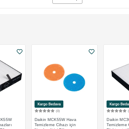
(0)
Ekle
Sepete Ekle
MCK55W
Daikin MCK55W Hava
Daikin MC
azları
Temizleme Cihazı için
Temizleme C