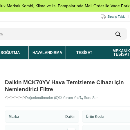
ylux Markalı Kombi, Klima ve Isı Pompalarında Mail Order ile Vade Farks
Sipariş Takip
MEKANI
SOĞUTMA
HAVALANDIRMA
TESISAT
TESISAT
Daikin MCK70YV Hava Temizleme Cihazı için
Nemlendirici Filtre
Değerlendirmeler (0)
Yorum Yaz
Soru Sor
Marka
Daikin
Ürün Kodu