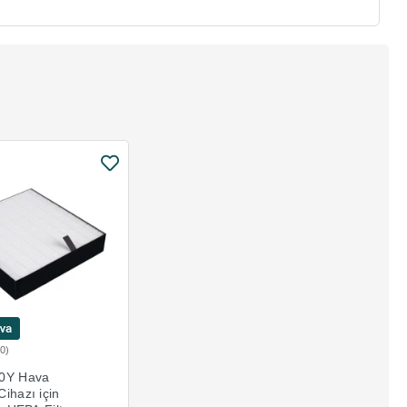
(0)
Sepete Ekle
30Y Hava
ihazı için