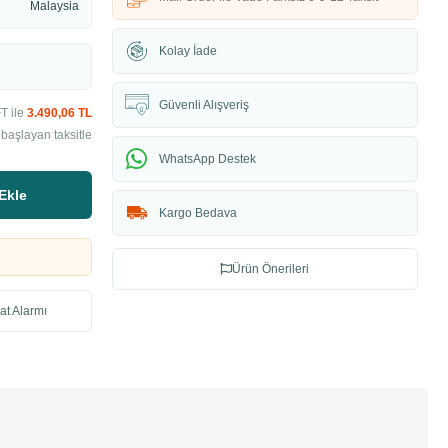
Malaysia
Kolay İade
Güvenli Alışveriş
T ile
3.490,06 TL
başlayan taksitle
WhatsApp Destek
Ekle
Kargo Bedava
Ürün Önerileri
at Alarmı