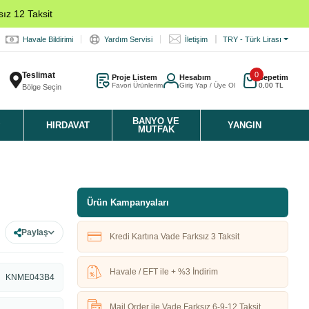
ız 12 Taksit
Havale Bildirimi
Yardım Servisi
İletişim
TRY - Türk Lirası
Teslimat
0
Proje Listem
Hesabım
Sepetim
Favori Ürünlerim
Giriş Yap / Üye Ol
0,00 TL
Bölge Seçin
K
BANYO VE
HIRDAVAT
YANGIN
MUTFAK
Ürün Kampanyaları
Paylaş
Kredi Kartına Vade Farksız 3 Taksit
Havale / EFT ile + %3 İndirim
KNME043B4
Mail Order ile Vade Farksız 6-9-12 Taksit