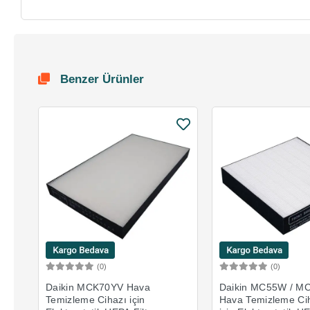
Benzer Ürünler
(0)
(0)
Sepete Ekle
Sepete 
Daikin MCK70YV Hava
Daikin MC55W / 
Temizleme Cihazı için
Hava Temizleme Cih