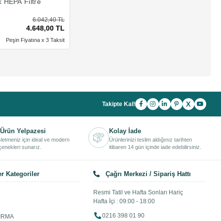
k HEPA Filtre
6.042,40 TL
4.648,00 TL
Peşin Fiyatına x 3 Taksit
X
Takipte Kal!
Ürün Yelpazesi
Kolay İade
işletmeniz için ideal ve modern
Ürünlerinizi teslim aldığınız tarihten
enekleri sunarız.
itibaren 14 gün içinde iade edebilirsiniz.
r Kategoriler
Çağrı Merkezi / Sipariş Hattı
Resmi Tatil ve Hafta Sonları Hariç
Hafta İçi : 09:00 - 18:00
0216 398 01 90
IRMA