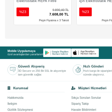
Elektrostatik HEPA Filtre
için Elektrostatik H
Filtre
9.890,40 TL
%23
%23
7.608,00 TL
Peşin Fiyatına x 3 Taksit
Peşin Fi
Mobile Uygulamaya
özel avantajlardan yararlanın!
Güvenli Alışveriş
Hızlı Gönderi
3D Secure ve 256 Bit SSL ile alışverişte
Hızlı kargo ile siparişler
tam güvenlik sağlar.
sürede ulaştırırız.
Kurumsal
Müşteri Hizmetleri
Hakkımızda
Sıkça Sorulan Sorular
İletişim
Sipariş Takip
Gizlilik Sözleşmesi
Havale Bildirimleri