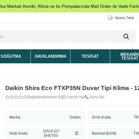
ylux Markalı Kombi, Klima ve Isı Pompalarında Mail Order ile Vade Farks
Sipariş Takip
MEKANI
SOĞUTMA
HAVALANDIRMA
TESISAT
TESISAT
Daikin Shira Eco FTXP35N Duvar Tipi Klima - 1
Değerlendirmeler (0)
Yorum Yaz
Soru Sor
Marka
Daikin
Ürün Kodu
TR
DAI K-DT-
Stok Kodu
Barkod (EAN)
TX
SHEY03