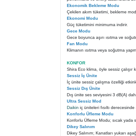
Ekonomik Bekleme Modu
Çekilen akım tüketimi, bekleme modu
Ekonomi Modu
Güç tüketimini minimuma indirir.
Gece Modu
Gece boyunca aşırı ısıtma ve soğut
Fan Modu
Klimanın ısıtma veya soğutma yapma
KONFOR
Shira Eco klima, öyle sessiz çalışır
Sessiz İç Ünite
İç ünite sessiz çalışma özelliği etkin
Sessiz Dış Ünite
Dış ünite ses seviyesini 3 dB(A) dah
Ultra Sessiz Mod
Daikin
iç üniteleri fısıltı derecesinde 
Konforlu Üfleme Modu
Konforlu Üfleme Modu; sıcak yada s
Dikey Salınım
Dikey Salınım; Kanatları yukarı aşa