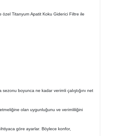
e özel Titanyum Apatit Koku Giderici Filtre ile
ma sezonu boyunca ne kadar verimli çalıştığını net
netmeliğine olan uygunluğunu ve verimliliğini
htiyaca göre ayarlar. Böylece konfor,