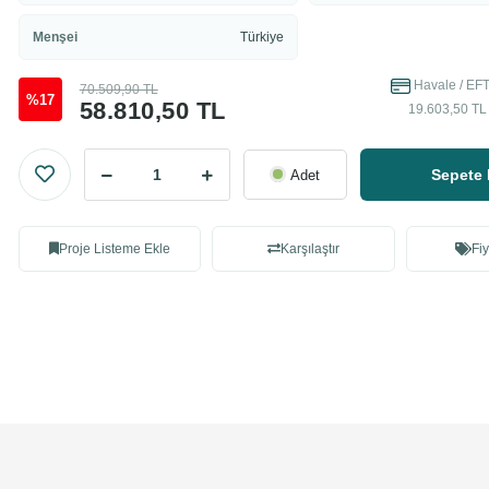
Menşei
Türkiye
Havale / EFT
70.509,90 TL
%17
58.810,50 TL
19.603,50 TL 
Sepete 
Adet
Proje Listeme Ekle
Karşılaştır
Fiy