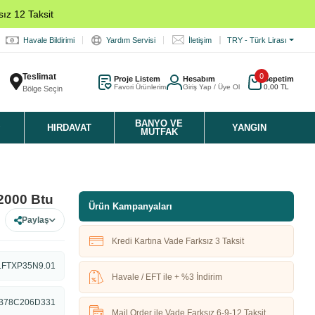
ız 12 Taksit
Havale Bildirimi
Yardım Servisi
İletişim
TRY - Türk Lirası
Teslimat
0
Proje Listem
Hesabım
Sepetim
Favori Ürünlerim
Giriş Yap / Üye Ol
0,00 TL
Bölge Seçin
K
BANYO VE
HIRDAVAT
YANGIN
MUTFAK
2000 Btu
Ürün Kampanyaları
Paylaş
Kredi Kartına Vade Farksız 3 Taksit
.FTXP35N9.01
Havale / EFT ile + %3 İndirim
B78C206D331
Mail Order ile Vade Farksız 6-9-12 Taksit