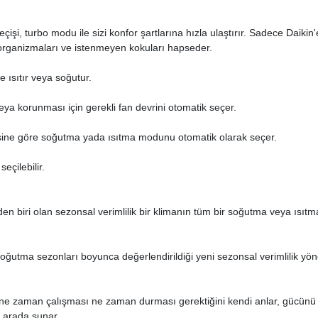
işi, turbo modu ile sizi konfor şartlarına hızla ulaştırır. Sadece Daikin'
ı organizmaları ve istenmeyen kokuları hapseder.
de ısıtır veya soğutur.
eya korunması için gerekli fan devrini otomatik seçer.
esine göre soğutma yada ısıtma modunu otomatik olarak seçer.
eçilebilir.
den biri olan sezonsal verimlilik bir klimanın tüm bir soğutma veya ısıt
e soğutma sezonları boyunca değerlendirildiği yeni sezonsal verimlilik yö
e ne zaman çalışması ne zaman durması gerektiğini kendi anlar, gücünü i
r arada sunar.