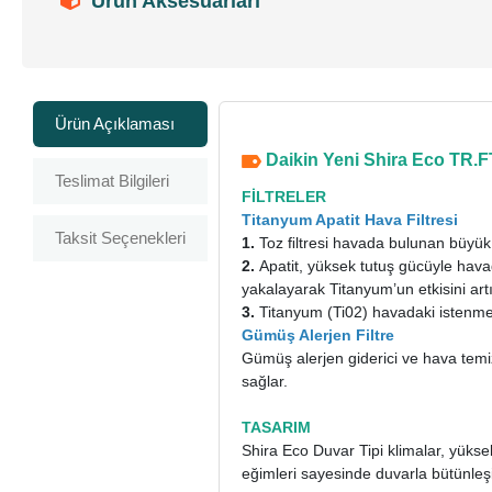
Ürün Aksesuarları
Ürün Açıklaması
Daikin Yeni Shira Eco TR.F
Teslimat Bilgileri
FİLTRELER
Titanyum Apatit Hava Filtresi
Taksit Seçenekleri
1.
Toz ﬁltresi havada bulunan büyük pa
2.
Apatit, yüksek tutuş gücüyle havad
yakalayarak Titanyum’un etkisini artı
3.
Titanyum (Ti02) havadaki istenm
Gümüş Alerjen Filtre
Gümüş alerjen giderici ve hava temizl
sağlar.
TASARIM
Shira Eco Duvar Tipi klimalar, yüks
eğimleri sayesinde duvarla bütünleşi