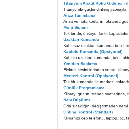
Titanyum Apatit Koku Giderici Fil
Titanyumla güçlendirilmiş yapısıyla,
Arıza Tanımlama
Arıza ve hata kodlarını ekranda göste
Multi Sistem
Tek bir dış üniteye, farklı kapasite
Uzaktan Kumanda
Kablosuz uzaktan kumanda belirli bir
Kablolu Kumanda (Opsiyonel)
Kablolu uzaktan kumanda, takılı oldu
Yeniden Başlama
Elektrik kesintilerinden sonra, klim
Merkezi Kontrol (Opsiyonel)
Tek bir kumanda ile merkezi noktadan
Günlük Programlama
Klimayı günün istenen saatlerinde, 
Nem Düşürme
Oda sıcaklığını değiştirmeden nemi
Online Kontrol (Standart)
Klimanızı cep telefonu, laptop, pc, 