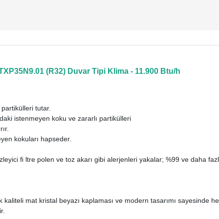
TXP35N9.01 (R32) Duvar Tipi Klima - 11.900 Btu/h
rtikülleri tutar.
aki istenmeyen koku ve zararlı partikülleri
rır.
eyen kokuları hapseder.
eyici ﬁ ltre polen ve toz akarı gibi alerjenleri yakalar; %99 ve daha faz
ek kaliteli mat kristal beyazı kaplaması ve modern tasarımı sayesinde 
r.