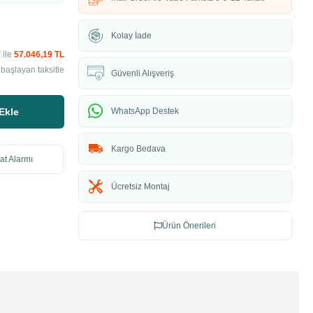
Kolay İade
 ile
57.046,19 TL
başlayan taksitle
Güvenli Alışveriş
Ekle
WhatsApp Destek
Kargo Bedava
at Alarmı
Ücretsiz Montaj
Ürün Önerileri