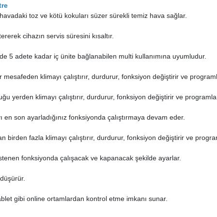
tre
 havadaki toz ve kötü kokuları süzer sürekli temiz hava sağlar.
rerek cihazın servis süresini kısaltır.
lerde 5 adete kadar iç ünite bağlanabilen multi kullanımına uyumludur.
 mesafeden klimayı çalıştırır, durdurur, fonksiyon değiştirir ve program
ğu yerden klimayı çalıştırır, durdurur, fonksiyon değiştirir ve programl
ayı en son ayarladığınız fonksiyonda çalıştırmaya devam eder.
 birden fazla klimayı çalıştırır, durdurur, fonksiyon değiştirir ve progr
istenen fonksiyonda çalışacak ve kapanacak şekilde ayarlar.
 düşürür.
tablet gibi online ortamlardan kontrol etme imkanı sunar.