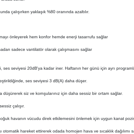
nda çalışırken yaklaşık %80 oranında azaltılır.
mayı önleyerek hem konfor hemde enerji tasarrufu sağlar
dan sadece vantilatör olarak çalışmasını sağlar
 ki, ses seviyesi 20dB'ya kadar iner. Haftanın her günü için ayrı progr
leştirildiğinde, ses seviyesi 3 dB(A) daha düşer.
a düşürerek siz ve komşularınız için daha sessiz bir ortam sağlar.
sessiz çalışır.
oğuk havanın vücudu direk etkilemesini önlemek için uygun kanat pozi
ğı otomatik hareket ettirerek odada homojen hava ve sıcaklık dağılımı s