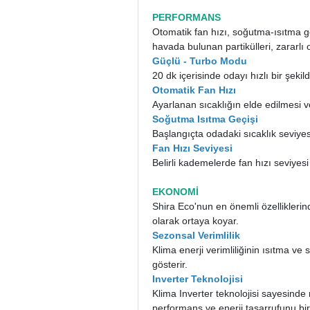
PERFORMANS
Otomatik fan hızı, soğutma-ısıtma geç
havada bulunan partikülleri, zararl
Güçlü - Turbo Modu
20 dk içerisinde odayı hızlı bir şekil
Otomatik Fan Hızı
Ayarlanan sıcaklığın elde edilmesi v
Soğutma Isıtma Geçişi
Başlangıçta odadaki sıcaklık seviy
Fan Hızı Seviyesi
Belirli kademelerde fan hızı seviyesi s
EKONOMİ
Shira Eco'nun en önemli özelliklerin
olarak ortaya koyar.
Sezonsal Verimlilik
Klima enerji verimliliğinin ısıtma v
gösterir.
Inverter Teknolojisi
Klima Inverter teknolojisi sayesind
performans ve enerji tasarrufunu bi