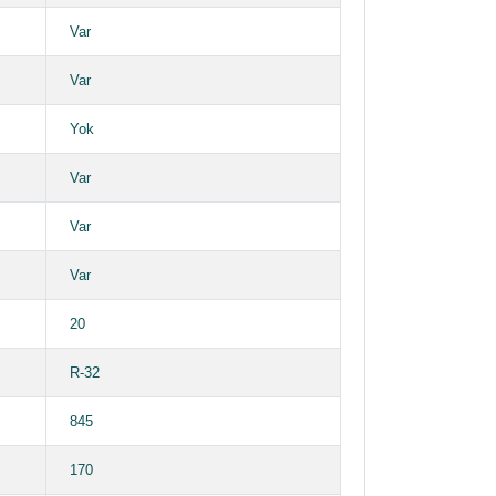
Var
Var
Yok
Var
Var
Var
20
R-32
845
170