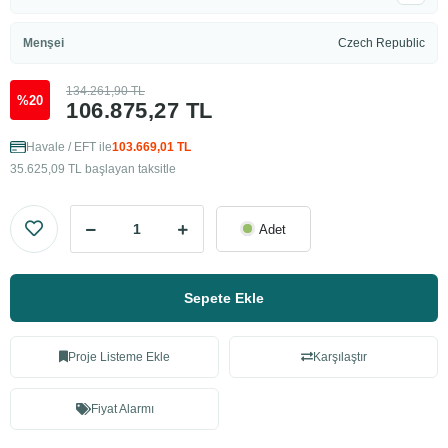
Menşei
Czech Republic
134.261,90 TL
%20
106.875,27 TL
Havale / EFT ile
103.669,01 TL
35.625,09 TL başlayan taksitle
Adet
Sepete Ekle
Proje Listeme Ekle
Karşılaştır
Fiyat Alarmı