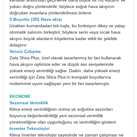
kanatlar arasından geçirilerek daha büyük bir hız kazanır ve
yukarı doğru yönlendirilir, böylece soğuk hava akışının
doğrudan insanlara yönlendirilmesi önlenir.
3 Boyutlu (3D) Hava akışı
Uzaktan kumandadan tek tuşla, bu fonksiyon dikey ve yatay
otomatik salınımı birleştirir, böylece serin veya sıcak hava
akışını büyük alanların köşelerine kadar etkili bir şekilde
dolaştırır.
Sessiz Çalışma
Zeta Shira Plus, özel olarak tasarlanmış bir fan kullanarak
hava akışını optimize eder ve düşük ses seviyelerinde
yüksek enerji verimliliği sağlar. Daikin, daha yüksek enerji
verimliliği için Zeta Shira Plus’ın kompakt boyutlarına
mükemmel uyum sağlayan yeni bir fan tasarlamıştır.
EKONOMİ
Sezonsal Verimlilik
Klima enerji verimliliğinin ısıtma ve soğutma sezonları
boyunca değerlendirildiği yeni sezonsal verimlilik
yönetmeliğine olan uygunluğunu ve verimliliğini gösterir.
Inverter Teknolojisi
Klima Inverter teknolojisi sayesinde ne zaman çalışması ne