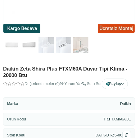
Daikin Zeta Shira Plus FTXM60A Duvar Tipi Klima -
20000 Btu
Değerlendirmeler (0)
Yorum Yaz
Soru Sor
Paylaş
Marka
Daikin
Ürün Kodu
TR.FTXM60A.01
Stok Kodu
DAI K-DT-ZS-06