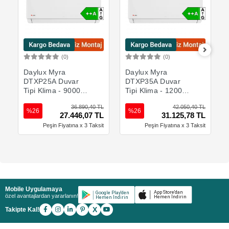
(0)
(0)
Sepete Ekle
Sepete Ekle
Daylux Myra
Daylux Myra
DTXP25A Duvar
DTXP35A Duvar
Tipi Klima - 9000
Tipi Klima - 12000
BTU/h
BTU/h
36.890,40 TL
42.050,40 TL
%26
%26
27.446,07 TL
31.125,78 TL
Peşin Fiyatına x 3 Taksit
Peşin Fiyatına x 3 Taksit
Mobile Uygulamaya
özel avantajlardan yararlanın!
X
Takipte Kal!