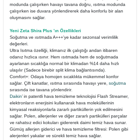
modunda çalışırken havayı tavana doğru, ısıtma modunda
çalışırken ise duvara yönlendirerek daha konforlu bir alan
oluşmasını sağlar.
Yeni Zeta Shira Plus ’ın Özellikleri
Soğutma ve ısıtmada A+++’ye kadar sezonsal verimlilik
değerleri.
Ultra Isıtma özelliği, klimanız ilk çalıştığı andan itibaren
odanız hızlıca ısınır. Hem ısıtmada hem de soğutmada
ayarlanan sıcaklığa normal bir klimadan %14 daha hızlı
ulaşılır (Sadece birebir split klima bağlantısında).
Comfort+: Odaya homojen sıcaklıkta mükemmel konfor
sağlar. Çift kanatlar, ısıtma sırasında havayı yere,
soğutma
sırasında ise tavana yönlendirir.
Daikin
’ in patentli hava temizleme teknolojisi Flash Streamer,
elektronların enerjisini kullanarak hava moleküllerinin
kimyasal reaksiyonlarla zararlı partiküllerin yok edilmesini
sağlar. Polen, allerjenler ve diğer zararlı partikülleri parçalar
ve rahatsız edici kokuları gidererek daimi temiz hava sunar.
Gümüş allerjen giderici ve hava temizleme filtresi: Polen gibi
alerjenleri yakalar ve sürekli temiz hava sağlar.