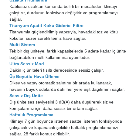
Uzaktan Kumanda
Kablosuz uzaktan kumanda belirli bir mesafeden klimayı
çalıştırır, durdurur, fonksiyon değiştirir ve programlamayı
sağlar.
Titanyum Apatit Koku Giderici Filtre
Titanyumla güçlendirilmiş yapısıyla, havadaki toz ve kötü
kokuları süzer sürekli temiz hava sağlar.
Multi Sistem
Tek bir dış üniteye, farklı kapasitelerde 5 adete kadar iç ünite
bağlanabilen multi kullanımına uyumludur.
Ultra Sessiz Mod
Daikin iç üniteleri fısıltı derecesinde sessiz çalışır.
Üç Boyutlu Hava Üfleme
Dikey ve yatay otomatik salınımı bir arada kullanarak,
havanın büyük odalarda dahi her yere eşit dağılımını sağlar.
Sessiz Dış Ünite
Dış ünite ses seviyesini 3 dB(A) daha düşürerek siz ve
komşularınız için daha sessiz bir ortam sağlar.
Haftalık Programlama
Klimayı 7 gün boyunca istenen saatte, istenen fonksiyonda
çalışacak ve kapanacak şekilde haftalık proglamlamanızı
sağlar. 28 farklı komut girilebilir.