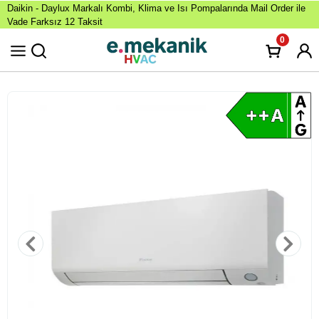
Daikin - Daylux Markalı Kombi, Klima ve Isı Pompalarında Mail Order ile
Vade Farksız 12 Taksit
0