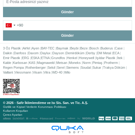
Gönder
Gönder
3 Öz Plastik
Airfel
Ayen
BAY-TEC
Baymak
Beybi
Beze
Bosch
Buderus
Case
Daikin
Danfoss
Daxom
Daylux
Dayson
Demirdöküm
Derby
DM Metal
ECA
Emir Plastik
ERG
ESKA
ETNA
Grundfos
Henkel
Honeywell
Işıldar Plastik
İtek
Kalde
Karbosan
KAS
Magmaweld
Metsan
Moneks
Norm
Pimtaş
Protherm
Regen Pompa
Rothenberger
Selsil
Serel
Siemens
Soudal
Sukar
Trakya Döküm
Vaillant
Viessmann
Visam
Vitra
WD-40
Wilo
© 2026 - Safir İklimlendirme ve Isı Sis. San. ve Tic. A.Ş.
Gizlilik ve Kişisel Verilerin Korunması Politikası
Kullanım Koşulları
Çerez Ayarları