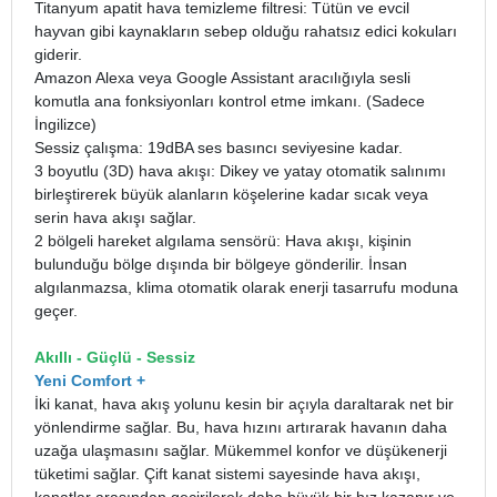
Titanyum apatit hava temizleme filtresi: Tütün ve evcil
hayvan gibi kaynakların sebep olduğu rahatsız edici kokuları
giderir.
Amazon Alexa veya Google Assistant aracılığıyla sesli
komutla ana fonksiyonları kontrol etme imkanı. (Sadece
İngilizce)
Sessiz çalışma: 19dBA ses basıncı seviyesine kadar.
3 boyutlu (3D) hava akışı: Dikey ve yatay otomatik salınımı
birleştirerek büyük alanların köşelerine kadar sıcak veya
serin hava akışı sağlar.
2 bölgeli hareket algılama sensörü: Hava akışı, kişinin
bulunduğu bölge dışında bir bölgeye gönderilir. İnsan
algılanmazsa, klima otomatik olarak enerji tasarrufu moduna
geçer.
Akıllı - Güçlü - Sessiz
Yeni Comfort +
İki kanat, hava akış yolunu kesin bir açıyla daraltarak net bir
yönlendirme sağlar. Bu, hava hızını artırarak havanın daha
uzağa ulaşmasını sağlar. Mükemmel konfor ve düşük
enerji
tüketimi sağlar. Çift kanat sistemi sayesinde hava akışı,