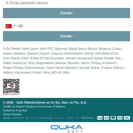
Gönder
Gönder
3 Öz Plastik
Airfel
Ayen
BAY-TEC
Baymak
Beybi
Beze
Bosch
Buderus
Case
Daikin
Danfoss
Daxom
Daylux
Dayson
Demirdöküm
Derby
DM Metal
ECA
Emir Plastik
ERG
ESKA
ETNA
Grundfos
Henkel
Honeywell
Işıldar Plastik
İtek
Kalde
Karbosan
KAS
Magmaweld
Metsan
Moneks
Norm
Pimtaş
Protherm
Regen Pompa
Rothenberger
Selsil
Serel
Siemens
Soudal
Sukar
Trakya Döküm
Vaillant
Viessmann
Visam
Vitra
WD-40
Wilo
© 2026 - Safir İklimlendirme ve Isı Sis. San. ve Tic. A.Ş.
Gizlilik ve Kişisel Verilerin Korunması Politikası
Kullanım Koşulları
Çerez Ayarları