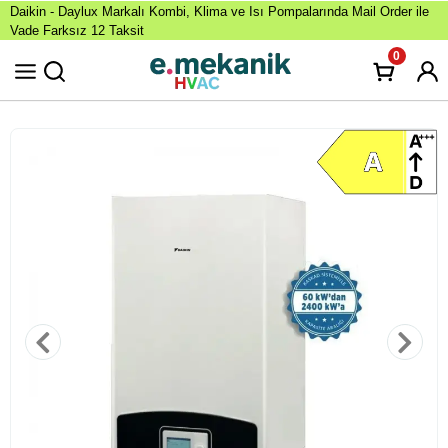
Daikin - Daylux Markalı Kombi, Klima ve Isı Pompalarında Mail Order ile
Vade Farksız 12 Taksit
0