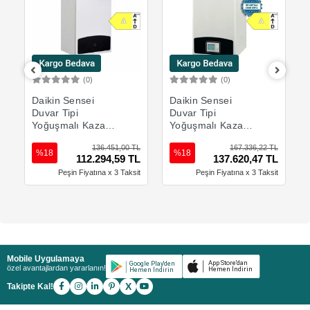
(0)
(0)
Sepete Ekle
Sepete Ekle
Daikin Sensei
Daikin Sensei
Duvar Tipi
Duvar Tipi
Yoğuşmalı Kazan
Yoğuşmalı Kazan
(Slave) - 130 kW
(Master) - 150 kW
L
136.451,00 TL
167.336,22 TL
%18
%18
L
112.294,59 TL
137.620,47 TL
t
Peşin Fiyatına x 3 Taksit
Peşin Fiyatına x 3 Taksit
Mobile Uygulamaya
özel avantajlardan yararlanın!
X
Takipte Kal!