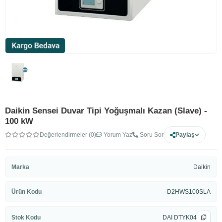
Daikin Sensei Duvar Tipi Yoğuşmalı Kazan (Slave) -
100 kW
Değerlendirmeler (0)
Yorum Yaz
Soru Sor
Paylaş
Marka
Daikin
Ürün Kodu
D2HWS100SLA
Stok Kodu
DAI DTYK04