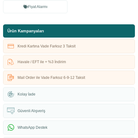
Fiyat Alarmı
Ürün Kampanyaları
Kredi Kartına Vade Farksız 3 Taksit
Havale / EFT ile + %3 İndirim
Mail Order ile Vade Farksız 6-9-12 Taksit
Kolay İade
Güvenli Alışveriş
WhatsApp Destek