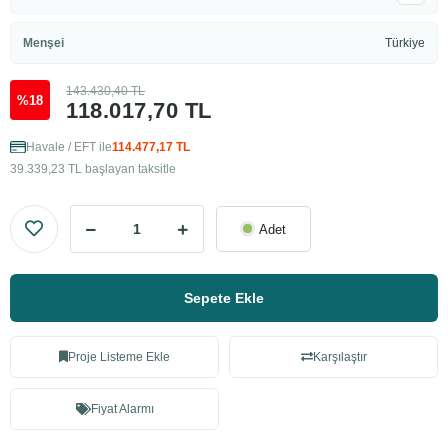
Menşei
Türkiye
143.430,40 TL
%18
118.017,70 TL
Havale / EFT ile
114.477,17 TL
39.339,23 TL başlayan taksitle
Adet
Sepete Ekle
Proje Listeme Ekle
Karşılaştır
Fiyat Alarmı