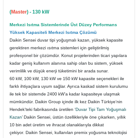
(
Master
) - 130 kW
Merkezi Isıtma Sistemlerinde Üst Düzey Performans
Yüksek Kapasiteli Merkezi Isıtma Çözümü
Daikin Sensei duvar tipi yoğuşmalı kazan, yüksek kapasite
gerektiren merkezi ısıtma sistemleri için geliştirilmiş
profesyonel bir çözümdür. Konut projelerinden ticari yapılara
kadar geniş kullanım alanına sahip olan bu sistem, yüksek
verimlilik ve düşük enerji tüketimini bir arada sunar.
60 kW, 100 kW, 130 kW ve 150 kW kapasite seçenekleri ile
farklı ihtiyaçlara uyum sağlar. Ayrıca kaskad sistem kurulumu
ile tek bir sistemde 2400 kW’a kadar kapasiteye ulaşmak
mümkündür. Daikin Group içinde ilk kez Daikin Türkiye’nin
Hendek’teki fabrikasında üretilen ‘
Duvar Tipi Tam Yoğuşmalı
Kazan
’ Daikin Sensei, üstün özellikleriyle öne çıkarken, yıllık
10 bin adet üretim ve ihracat olanaklarıyla dikkat
çekiyor. Daikin Sensei, kullanılan premix yoğusma teknolojisi