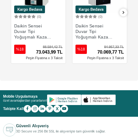
(0)
(0)
Sepete Ekle
Sepete Ekle
Daikin Sensei
Daikin Sensei
Duvar Tipi
Duvar Tipi
Yoğuşmalı Kazan
Yoğuşmalı Kazan
(Master) - 60 kW
(Slave) - 60 kW
88.584,42 TL
84.957,33 TL
%18
%18
73.043,99 TL
70.069,77 TL
Peşin Fiyatına x 3 Taksit
Peşin Fiyatına x 3 Taksit
Mobile Uygulamaya
özel avantajlardan yararlanın!
X
Takipte Kal!
Güvenli Alışveriş
3D Secure ve 256 Bit SSL ile alışverişte tam güvenlik sağlar.