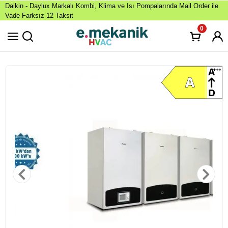
Daikin - Daylux Markalı Kombi, Klima ve Isı Pompalarında Mail Order ile
Vade Farksız 12 Taksit
0