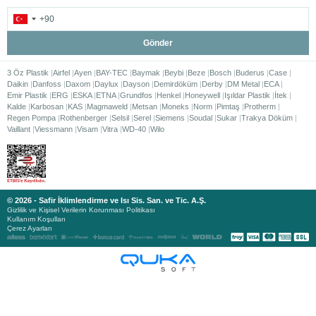
Gönder
3 Öz Plastik
Airfel
Ayen
BAY-TEC
Baymak
Beybi
Beze
Bosch
Buderus
Case
Daikin
Danfoss
Daxom
Daylux
Dayson
Demirdöküm
Derby
DM Metal
ECA
Emir Plastik
ERG
ESKA
ETNA
Grundfos
Henkel
Honeywell
Işıldar Plastik
İtek
Kalde
Karbosan
KAS
Magmaweld
Metsan
Moneks
Norm
Pimtaş
Protherm
Regen Pompa
Rothenberger
Selsil
Serel
Siemens
Soudal
Sukar
Trakya Döküm
Vaillant
Viessmann
Visam
Vitra
WD-40
Wilo
© 2026 - Safir İklimlendirme ve Isı Sis. San. ve Tic. A.Ş.
Gizlilik ve Kişisel Verilerin Korunması Politikası
Kullanım Koşulları
Çerez Ayarları