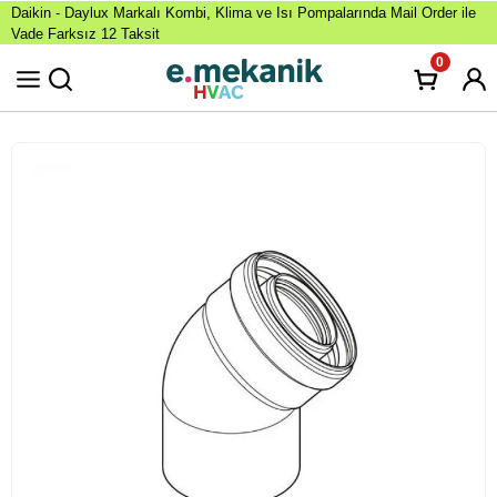
Daikin - Daylux Markalı Kombi, Klima ve Isı Pompalarında Mail Order ile
Vade Farksız 12 Taksit
0