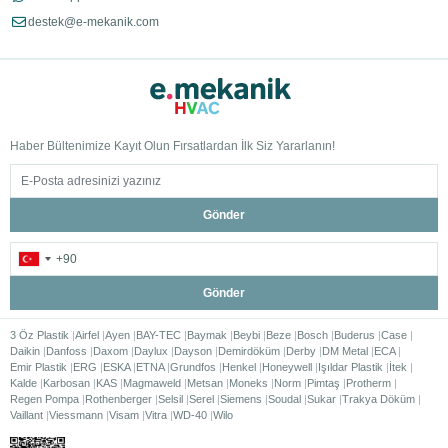
destek@e-mekanik.com
Haber Bültenimize Kayıt Olun Fırsatlardan İlk Siz Yararlanın!
Gönder
Gönder
3 Öz Plastik
Airfel
Ayen
BAY-TEC
Baymak
Beybi
Beze
Bosch
Buderus
Case
Daikin
Danfoss
Daxom
Daylux
Dayson
Demirdöküm
Derby
DM Metal
ECA
Emir Plastik
ERG
ESKA
ETNA
Grundfos
Henkel
Honeywell
Işıldar Plastik
İtek
Kalde
Karbosan
KAS
Magmaweld
Metsan
Moneks
Norm
Pimtaş
Protherm
Regen Pompa
Rothenberger
Selsil
Serel
Siemens
Soudal
Sukar
Trakya Döküm
Vaillant
Viessmann
Visam
Vitra
WD-40
Wilo