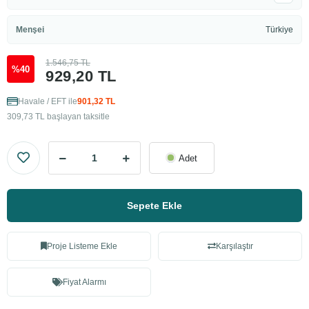
Menşei
Türkiye
1.546,75 TL
%40
929,20 TL
Havale / EFT ile
901,32 TL
309,73 TL başlayan taksitle
Adet
Sepete Ekle
Proje Listeme Ekle
Karşılaştır
Fiyat Alarmı