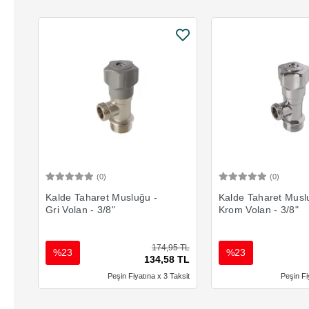
(0)
(0)
Sepete Ekle
Sepete 
Kalde Taharet Musluğu -
Kalde Taharet Musl
Gri Volan - 3/8"
Krom Volan - 3/8"
174,95 TL
%23
%23
134,58 TL
Peşin Fiyatına x 3 Taksit
Peşin Fi