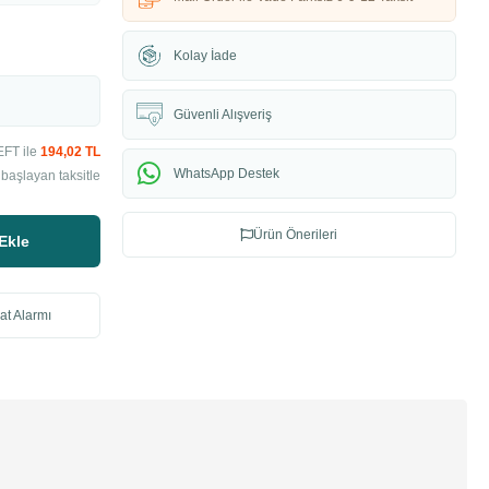
Kolay İade
Güvenli Alışveriş
EFT ile
194,02 TL
WhatsApp Destek
başlayan taksitle
Ürün Önerileri
Ekle
at Alarmı