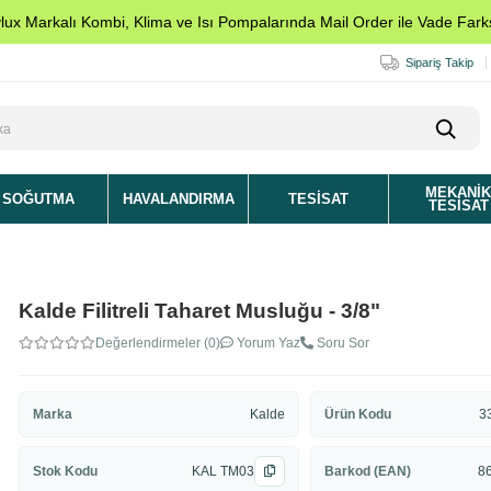
ylux Markalı Kombi, Klima ve Isı Pompalarında Mail Order ile Vade Farks
Sipariş Takip
MEKANI
SOĞUTMA
HAVALANDIRMA
TESISAT
TESISAT
Kalde Filitreli Taharet Musluğu - 3/8"
Değerlendirmeler (0)
Yorum Yaz
Soru Sor
Marka
Kalde
Ürün Kodu
3
Stok Kodu
KAL TM03
Barkod (EAN)
8