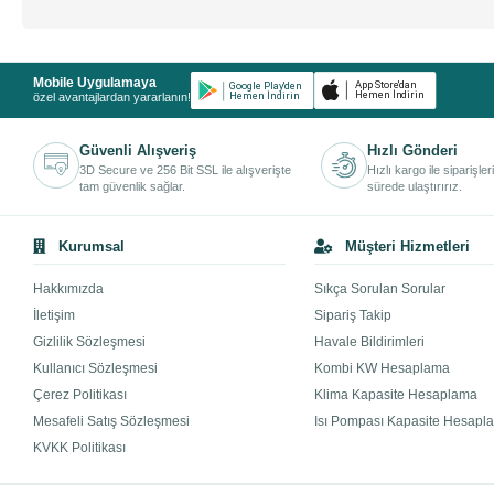
Mobile Uygulamaya
özel avantajlardan yararlanın!
Güvenli Alışveriş
Hızlı Gönderi
3D Secure ve 256 Bit SSL ile alışverişte
Hızlı kargo ile siparişler
tam güvenlik sağlar.
sürede ulaştırırız.
Kurumsal
Müşteri Hizmetleri
Hakkımızda
Sıkça Sorulan Sorular
İletişim
Sipariş Takip
Gizlilik Sözleşmesi
Havale Bildirimleri
Kullanıcı Sözleşmesi
Kombi KW Hesaplama
Çerez Politikası
Klima Kapasite Hesaplama
Mesafeli Satış Sözleşmesi
Isı Pompası Kapasite Hesapl
KVKK Politikası