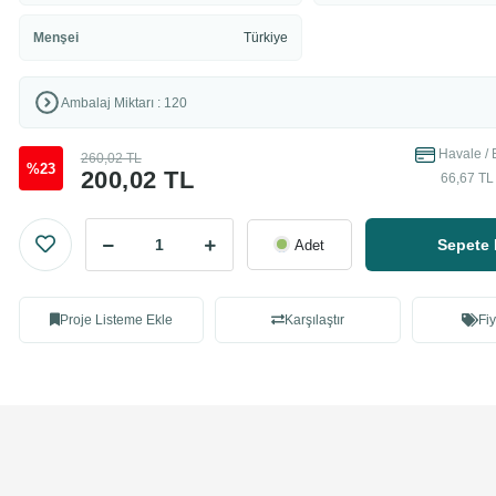
Menşei
Türkiye
Ambalaj Miktarı : 120
Havale / 
260,02 TL
%23
200,02 TL
66,67 TL 
Sepete 
Adet
Proje Listeme Ekle
Karşılaştır
Fiy