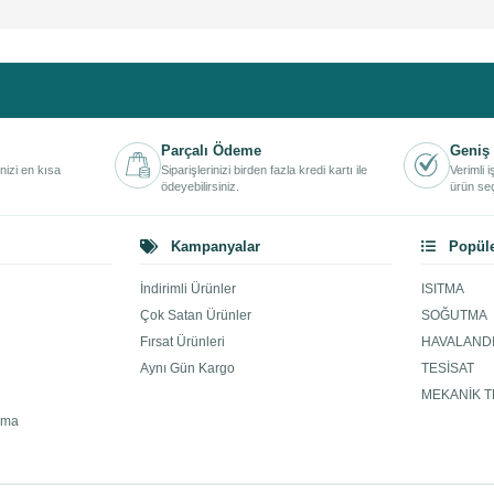
Parçalı Ödeme
Geniş 
inizi en kısa
Siparişlerinizi birden fazla kredi kartı ile
Verimli 
ödeyebilirsiniz.
ürün seç
Kampanyalar
Popüle
İndirimli Ürünler
ISITMA
Çok Satan Ürünler
SOĞUTMA
Fırsat Ürünleri
HAVALAND
Aynı Gün Kargo
TESİSAT
MEKANİK T
ama