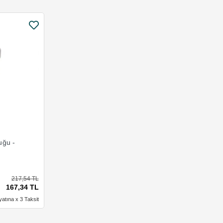
Ekle
uğu -
217,54 TL
167,34 TL
yatına x 3 Taksit