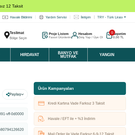
ız 12 Taksit
Havale Bildirimi
Yardım Servisi
İletişim
TRY - Türk Lirası
Teslimat
0
Proje Listem
Hesabım
Sepetim
Favori Ürünlerim
Giriş Yap / Üye Ol
0,00 TL
Bölge Seçin
K
BANYO VE
HIRDAVAT
YANGIN
MUTFAK
Ürün Kampanyaları
Paylaş
Kredi Kartına Vade Farksız 3 Taksit
391-vff-0d0000
Havale / EFT ile + %3 İndirim
680794126620
Mail Order ile Vade Farksız 6-9-12 Taksit