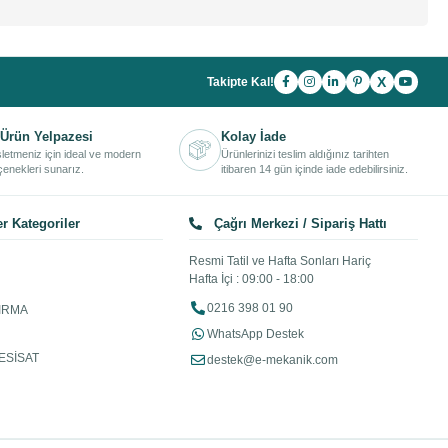
X
Takipte Kal!
Ürün Yelpazesi
Kolay İade
işletmeniz için ideal ve modern
Ürünlerinizi teslim aldığınız tarihten
enekleri sunarız.
itibaren 14 gün içinde iade edebilirsiniz.
r Kategoriler
Çağrı Merkezi / Sipariş Hattı
Resmi Tatil ve Hafta Sonları Hariç
Hafta İçi : 09:00 - 18:00
0216 398 01 90
IRMA
WhatsApp Destek
ESİSAT
destek@e-mekanik.com