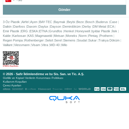
Gönder
3 Öz Plastik
Airfel
Ayen
BAY-TEC
Baymak
Beybi
Beze
Bosch
Buderus
Case
Daikin
Danfoss
Daxom
Daylux
Dayson
Demirdöküm
Derby
DM Metal
ECA
Emir Plastik
ERG
ESKA
ETNA
Grundfos
Henkel
Honeywell
Işıldar Plastik
İtek
Kalde
Karbosan
KAS
Magmaweld
Metsan
Moneks
Norm
Pimtaş
Protherm
Regen Pompa
Rothenberger
Selsil
Serel
Siemens
Soudal
Sukar
Trakya Döküm
Vaillant
Viessmann
Visam
Vitra
WD-40
Wilo
© 2026 - Safir İklimlendirme ve Isı Sis. San. ve Tic. A.Ş.
Gizlilik ve Kişisel Verilerin Korunması Politikası
Kullanım Koşulları
Çerez Ayarları