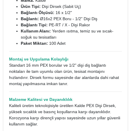
Marka:
Kalde
Ürün Tipi:
Dişi Dirsek (Sabit Uç)
Bağlantı Ölçüsü:
16 x 1/2"
Bağlantı:
Ø16x2 PEX Boru - 1/2" Dişi Diş
Bağlantı Tipi:
PE-RT / X - Dişi Rakor
Kullanım Alanı:
Yerden ısıtma, temiz su ve sıcak-
soğuk su tesisatları
Paket Miktarı:
100 Adet
Montaj ve Uygulama Kolaylığı
Standart 16 mm PEX borular ve 1/2" dişi diş bağlantı
noktaları ile tam uyumlu olan ürün, tesisat montajını
hızlandırır. Dirsek formu sayesinde dar alanlarda dahi rahat
montaj yapılmasına imkan tanır.
Malzeme Kalitesi ve Dayanıklılık
Kaliteli üretim teknolojisiyle üretilen Kalde PEX Dişi Dirsek,
yüksek sıcaklık ve basınç koşullarına karşı dayanıklıdır.
Korozyona karşı dirençli yapısı sayesinde uzun yıllar güvenli
kullanım sağlar.