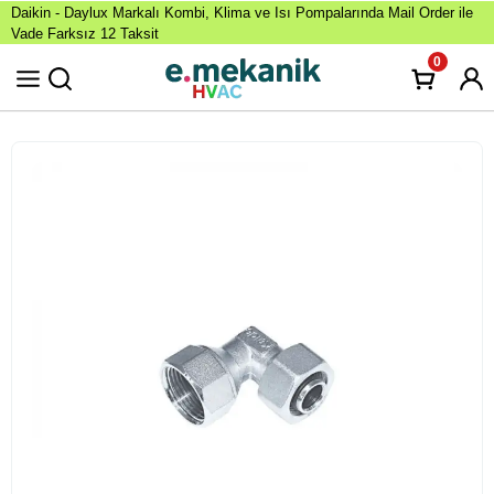
Daikin - Daylux Markalı Kombi, Klima ve Isı Pompalarında Mail Order ile
Vade Farksız 12 Taksit
0