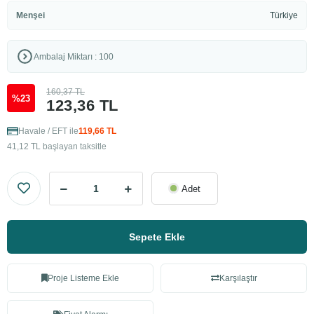
Menşei
Türkiye
Ambalaj Miktarı : 100
160,37 TL
%23
123,36 TL
Havale / EFT ile
119,66 TL
41,12 TL başlayan taksitle
Adet
Sepete Ekle
Proje Listeme Ekle
Karşılaştır