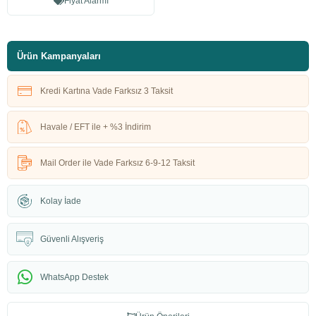
Fiyat Alarmı
Ürün Kampanyaları
Kredi Kartına Vade Farksız 3 Taksit
Havale / EFT ile + %3 İndirim
Mail Order ile Vade Farksız 6-9-12 Taksit
Kolay İade
Güvenli Alışveriş
WhatsApp Destek