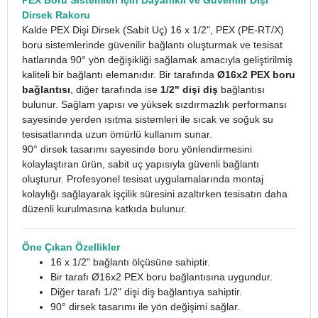
PEX Boru Sistemleri İçin Dayanıklı ve Güvenilir Dişi
Dirsek Rakoru
Kalde PEX Dişi Dirsek (Sabit Uç) 16 x 1/2", PEX (PE-RT/X)
boru sistemlerinde güvenilir bağlantı oluşturmak ve tesisat
hatlarında 90° yön değişikliği sağlamak amacıyla geliştirilmiş
kaliteli bir bağlantı elemanıdır. Bir tarafında
Ø16x2 PEX boru
bağlantısı
, diğer tarafında ise
1/2" dişi diş
bağlantısı
bulunur. Sağlam yapısı ve yüksek sızdırmazlık performansı
sayesinde yerden ısıtma sistemleri ile sıcak ve soğuk su
tesisatlarında uzun ömürlü kullanım sunar.
90° dirsek tasarımı sayesinde boru yönlendirmesini
kolaylaştıran ürün, sabit uç yapısıyla güvenli bağlantı
oluşturur. Profesyonel tesisat uygulamalarında montaj
kolaylığı sağlayarak işçilik süresini azaltırken tesisatın daha
düzenli kurulmasına katkıda bulunur.
Öne Çıkan Özellikler
16 x 1/2" bağlantı ölçüsüne sahiptir.
Bir tarafı Ø16x2 PEX boru bağlantısına uygundur.
Diğer tarafı 1/2" dişi diş bağlantıya sahiptir.
90° dirsek tasarımı ile yön değişimi sağlar.