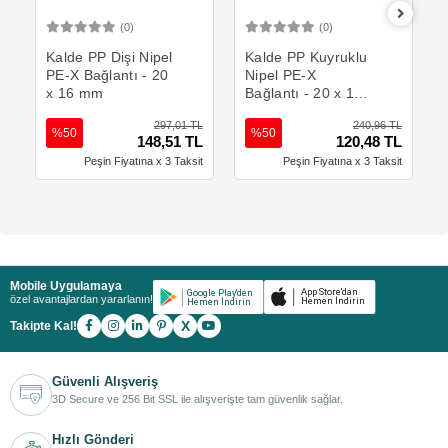
(0)
(0)
Sepete Ekle
Sepete Ekle
Kalde PP Dişi Nipel
Kalde PP Kuyruklu
PE-X Bağlantı - 20
Nipel PE-X
x 16 mm
Bağlantı - 20 x 16
mm
297,01 TL
240,96 TL
%50
%50
148,51 TL
120,48 TL
Peşin Fiyatına x 3 Taksit
Peşin Fiyatına x 3 Taksit
Mobile Uygulamaya
özel avantajlardan yararlanın!
X
Takipte Kal!
Güvenli Alışveriş
3D Secure ve 256 Bit SSL ile alışverişte tam güvenlik sağlar.
Hızlı Gönderi