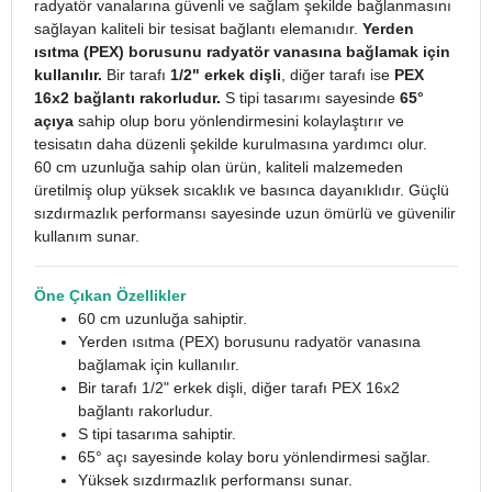
radyatör vanalarına güvenli ve sağlam şekilde bağlanmasını
sağlayan kaliteli bir tesisat bağlantı elemanıdır.
Yerden
ısıtma (PEX) borusunu radyatör vanasına bağlamak için
kullanılır.
Bir tarafı
1/2" erkek dişli
, diğer tarafı ise
PEX
16x2 bağlantı rakorludur.
S tipi tasarımı sayesinde
65°
açıya
sahip olup boru yönlendirmesini kolaylaştırır ve
tesisatın daha düzenli şekilde kurulmasına yardımcı olur.
60 cm uzunluğa sahip olan ürün, kaliteli malzemeden
üretilmiş olup yüksek sıcaklık ve basınca dayanıklıdır. Güçlü
sızdırmazlık performansı sayesinde uzun ömürlü ve güvenilir
kullanım sunar.
Öne Çıkan Özellikler
60 cm uzunluğa sahiptir.
Yerden ısıtma (PEX) borusunu radyatör vanasına
bağlamak için kullanılır.
Bir tarafı 1/2" erkek dişli, diğer tarafı PEX 16x2
bağlantı rakorludur.
S tipi tasarıma sahiptir.
65° açı sayesinde kolay boru yönlendirmesi sağlar.
Yüksek sızdırmazlık performansı sunar.