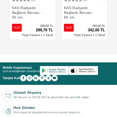
(0)
(0)
Sepete Ekle
Sepete Ekle
KAS Radyatör
KAS Radyatör
Bağlantı Borusu -
Bağlantı Borusu -
50 cm.
60 cm.
399,60 TL
456,00 TL
%25
%25
299,70 TL
342,00 TL
Peşin Fiyatına x 3 Taksit
Peşin Fiyatına x 3 Taksit
Mobile Uygulamaya
özel avantajlardan yararlanın!
X
Takipte Kal!
Güvenli Alışveriş
3D Secure ve 256 Bit SSL ile alışverişte tam güvenlik sağlar.
Hızlı Gönderi
Hızlı kargo ile siparişlerinizi en kısa sürede ulaştırırız.