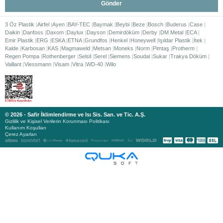
Gönder
3 Öz Plastik
Airfel
Ayen
BAY-TEC
Baymak
Beybi
Beze
Bosch
Buderus
Case
Daikin
Danfoss
Daxom
Daylux
Dayson
Demirdöküm
Derby
DM Metal
ECA
Emir Plastik
ERG
ESKA
ETNA
Grundfos
Henkel
Honeywell
Işıldar Plastik
İtek
Kalde
Karbosan
KAS
Magmaweld
Metsan
Moneks
Norm
Pimtaş
Protherm
Regen Pompa
Rothenberger
Selsil
Serel
Siemens
Soudal
Sukar
Trakya Döküm
Vaillant
Viessmann
Visam
Vitra
WD-40
Wilo
© 2026 - Safir İklimlendirme ve Isı Sis. San. ve Tic. A.Ş.
Gizlilik ve Kişisel Verilerin Korunması Politikası
Kullanım Koşulları
Çerez Ayarları