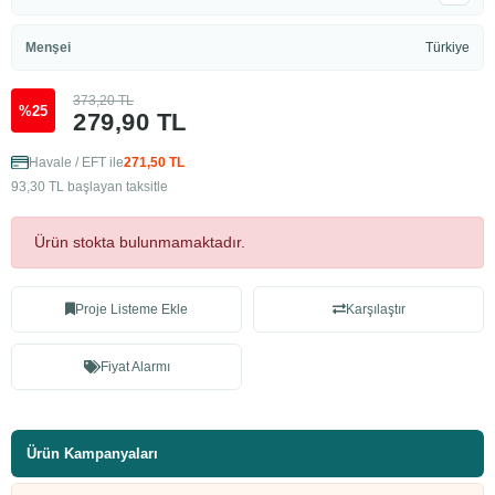
Menşei
Türkiye
373,20 TL
%25
279,90 TL
Havale / EFT ile
271,50 TL
93,30 TL başlayan taksitle
Ürün stokta bulunmamaktadır.
Proje Listeme Ekle
Karşılaştır
Fiyat Alarmı
Ürün Kampanyaları