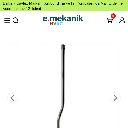
Daikin - Daylux Markalı Kombi, Klima ve Isı Pompalarında Mail Order ile
Vade Farksız 12 Taksit
0