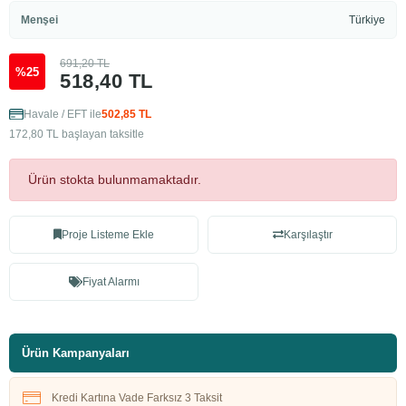
Menşei
Türkiye
691,20 TL
%25
518,40 TL
Havale / EFT ile
502,85 TL
172,80 TL başlayan taksitle
Ürün stokta bulunmamaktadır.
Proje Listeme Ekle
Karşılaştır
Fiyat Alarmı
Ürün Kampanyaları
Kredi Kartına Vade Farksız 3 Taksit