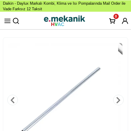
Daikin - Daylux Markalı Kombi, Klima ve Isı Pompalarında Mail Order ile
Vade Farksız 12 Taksit
0