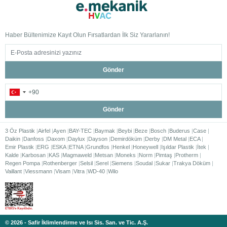
Haber Bültenimize Kayıt Olun Fırsatlardan İlk Siz Yararlanın!
Gönder
Gönder
3 Öz Plastik
Airfel
Ayen
BAY-TEC
Baymak
Beybi
Beze
Bosch
Buderus
Case
Daikin
Danfoss
Daxom
Daylux
Dayson
Demirdöküm
Derby
DM Metal
ECA
Emir Plastik
ERG
ESKA
ETNA
Grundfos
Henkel
Honeywell
Işıldar Plastik
İtek
Kalde
Karbosan
KAS
Magmaweld
Metsan
Moneks
Norm
Pimtaş
Protherm
Regen Pompa
Rothenberger
Selsil
Serel
Siemens
Soudal
Sukar
Trakya Döküm
Vaillant
Viessmann
Visam
Vitra
WD-40
Wilo
© 2026 - Safir İklimlendirme ve Isı Sis. San. ve Tic. A.Ş.