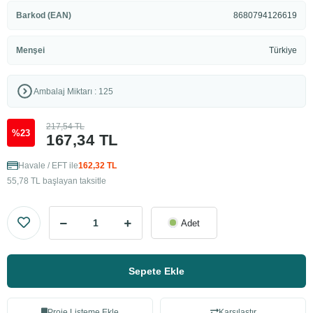
Barkod (EAN)
8680794126619
Menşei
Türkiye
Ambalaj Miktarı : 125
217,54 TL
%23
167,34 TL
Havale / EFT ile
162,32 TL
55,78 TL başlayan taksitle
Adet
Sepete Ekle
Proje Listeme Ekle
Karşılaştır