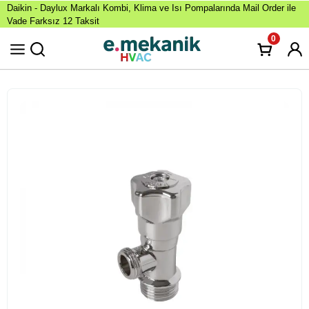
Daikin - Daylux Markalı Kombi, Klima ve Isı Pompalarında Mail Order ile
Vade Farksız 12 Taksit
0