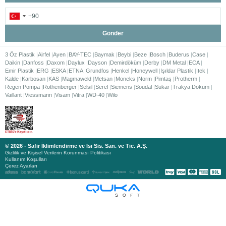
Gönder
3 Öz Plastik
Airfel
Ayen
BAY-TEC
Baymak
Beybi
Beze
Bosch
Buderus
Case
Daikin
Danfoss
Daxom
Daylux
Dayson
Demirdöküm
Derby
DM Metal
ECA
Emir Plastik
ERG
ESKA
ETNA
Grundfos
Henkel
Honeywell
Işıldar Plastik
İtek
Kalde
Karbosan
KAS
Magmaweld
Metsan
Moneks
Norm
Pimtaş
Protherm
Regen Pompa
Rothenberger
Selsil
Serel
Siemens
Soudal
Sukar
Trakya Döküm
Vaillant
Viessmann
Visam
Vitra
WD-40
Wilo
© 2026 - Safir İklimlendirme ve Isı Sis. San. ve Tic. A.Ş.
Gizlilik ve Kişisel Verilerin Korunması Politikası
Kullanım Koşulları
Çerez Ayarları