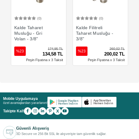
(0)
(0)
Sepete Ekle
Sepete Ekle
Kalde Taharet
Kalde Filitreli
Musluğu - Gri
Taharet Musluğu -
Volan - 3/8"
3/8"
174,95 TL
260,02 TL
%23
%23
134,58 TL
200,02 TL
Peşin Fiyatına x 3 Taksit
Peşin Fiyatına x 3 Taksit
Mobile Uygulamaya
özel avantajlardan yararlanın!
X
Takipte Kal!
Güvenli Alışveriş
3D Secure ve 256 Bit SSL ile alışverişte tam güvenlik sağlar.