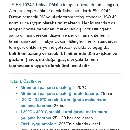
TS-EN 10242
Trakya Döküm
temper dökme de
mir fittingleri,
Avrupa temper dökme demir fitting standardı EN 10242
Dizayn sembolü “A” ve uluslararası fitting standardı ISO 49
normlarına uygun olarak üretilmektedir. Her iki standart da
temper dökme demirden imal edilen dişli boru fittinglerin
sahip olması gereken dizayn ve performans kriterlerini
tanımlamaktadır. Trakya Döküm fittingleri her iki standardın
tüm gerekliliklerini yerine getirecek şekilde ve
aşağıda
belirtilen basınç ve sıcaklık limitlerinde tüm akışkan ve
gazların (hava, su doğal gaz, sıvı yakıtlar vs.)
taşınmasına uygun olarak üretilmektedir
.
Teknik Özellikler
Minimum çalışma sıcaklığı:
-20°C.
Minimum çalışma sıcaklığındaki basınç:
25 bar.
-20°C - 120°C sıcaklık aralığında maksimum
çalışma basıncı:
25 bar.
120°C - 300°C sıcaklık aralığında maksimum
çalışma basıncı:
25 - 20 bar aralığında.
Özel uygulamalar:
-20°C’nin altındaki özel