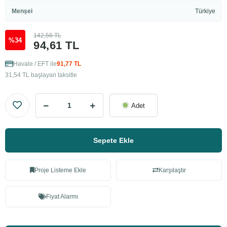
Menşei
Türkiye
142,56 TL
%34
94,61 TL
Havale / EFT ile
91,77 TL
31,54 TL başlayan taksitle
Adet
Sepete Ekle
Proje Listeme Ekle
Karşılaştır
Fiyat Alarmı