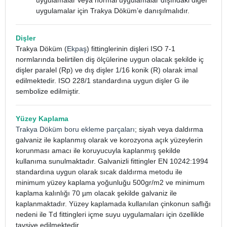
uygulamalar veya normal uygulamalar dışındaki diğer
uygulamalar için Trakya Döküm’e danışılmalıdır.
Dişler
Trakya Döküm (
Ekpaş
) fittinglerinin dişleri ISO 7-1
normlarında belirtilen diş ölçülerine uygun olacak şekilde iç
dişler paralel (Rp) ve dış dişler 1/16 konik (R) olarak imal
edilmektedir. ISO 228/1 standardına uygun dişler G ile
sembolize edilmiştir.
Yüzey Kaplama
Trakya Döküm boru ekleme parçaları
; siyah veya daldırma
galvaniz ile kaplanmış olarak ve korozyona açık yüzeylerin
korunması amacı ile koruyucuyla kaplanmış şekilde
kullanıma sunulmaktadır. Galvanizli fittingler EN 10242:1994
standardına uygun olarak sıcak daldırma metodu ile
minimum yüzey kaplama yoğunluğu 500gr/m2 ve minimum
kaplama kalınlığı 70 µm olacak şekilde galvaniz ile
kaplanmaktadır. Yüzey kaplamada kullanılan çinkonun saflığı
nedeni ile Td fittingleri içme suyu uygulamaları için özellikle
tavsiye edilmektedir.