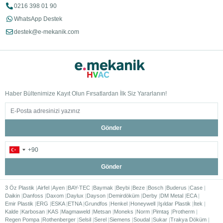
0216 398 01 90
WhatsApp Destek
destek@e-mekanik.com
Haber Bültenimize Kayıt Olun Fırsatlardan İlk Siz Yararlanın!
Gönder
Gönder
3 Öz Plastik
Airfel
Ayen
BAY-TEC
Baymak
Beybi
Beze
Bosch
Buderus
Case
Daikin
Danfoss
Daxom
Daylux
Dayson
Demirdöküm
Derby
DM Metal
ECA
Emir Plastik
ERG
ESKA
ETNA
Grundfos
Henkel
Honeywell
Işıldar Plastik
İtek
Kalde
Karbosan
KAS
Magmaweld
Metsan
Moneks
Norm
Pimtaş
Protherm
Regen Pompa
Rothenberger
Selsil
Serel
Siemens
Soudal
Sukar
Trakya Döküm