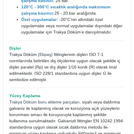
çalışma basıncı:
25 bar.
120°C - 300°C sıcaklık aralığında maksimum
çalışma basıncı:
25 - 20 bar aralığında.
Özel uygulamalar:
-20°C’nin altındaki özel
uygulamalar veya normal uygulamalar dışındaki diğer
uygulamalar için Trakya Döküm’e danışılmalıdır.
Dişler
Trakya Döküm (
Ekpaş
) fittinglerinin dişleri ISO 7-1
normlarında belirtilen diş ölçülerine uygun olacak şekilde iç
dişler paralel (Rp) ve dış dişler 1/16 konik (R) olarak imal
edilmektedir. ISO 228/1 standardına uygun dişler G ile
sembolize edilmiştir.
Yüzey Kaplama
Trakya Döküm boru ekleme parçaları
; siyah veya daldırma
galvaniz ile kaplanmış olarak ve korozyona açık yüzeylerin
korunması amacı ile koruyucuyla kaplanmış şekilde
kullanıma sunulmaktadır. Galvanizli fittingler EN 10242:1994
standardına uygun olarak sıcak daldırma metodu ile
minimum yüzey kaplama yoğunluğu 500gr/m2 ve minimum