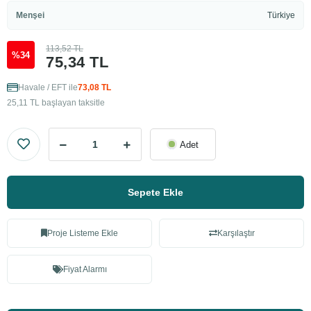
Menşei
Türkiye
113,52 TL
%34
75,34 TL
Havale / EFT ile
73,08 TL
25,11 TL başlayan taksitle
Adet
Sepete Ekle
Proje Listeme Ekle
Karşılaştır
Fiyat Alarmı