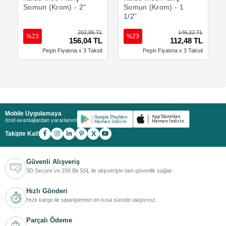
Somun (Krom) - 2"
Somun (Krom) - 1
1/2"
202,85 TL
146,22 TL
%23
%23
156,04 TL
112,48 TL
Peşin Fiyatına x 3 Taksit
Peşin Fiyatına x 3 Taksit
Mobile Uygulamaya
özel avantajlardan yararlanın!
X
Takipte Kal!
Güvenli Alışveriş
3D Secure ve 256 Bit SSL ile alışverişte tam güvenlik sağlar.
Hızlı Gönderi
Hızlı kargo ile siparişlerinizi en kısa sürede ulaştırırız.
Parçalı Ödeme