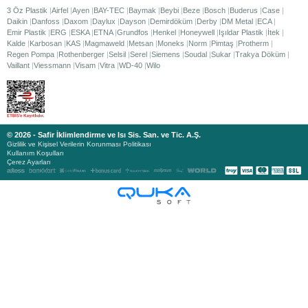
3 Öz Plastik
Airfel
Ayen
BAY-TEC
Baymak
Beybi
Beze
Bosch
Buderus
Case
Daikin
Danfoss
Daxom
Daylux
Dayson
Demirdöküm
Derby
DM Metal
ECA
Emir Plastik
ERG
ESKA
ETNA
Grundfos
Henkel
Honeywell
Işıldar Plastik
İtek
Kalde
Karbosan
KAS
Magmaweld
Metsan
Moneks
Norm
Pimtaş
Protherm
Regen Pompa
Rothenberger
Selsil
Serel
Siemens
Soudal
Sukar
Trakya Döküm
Vaillant
Viessmann
Visam
Vitra
WD-40
Wilo
© 2026 - Safir İklimlendirme ve Isı Sis. San. ve Tic. A.Ş.
Gizlilik ve Kişisel Verilerin Korunması Politikası
Kullanım Koşulları
Çerez Ayarları