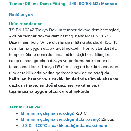
Temper Dökme Demir Fitting
-
240 ISO/EN(M2) Manşon
Redüksiyon
Ürün standartları:
TS-EN 10242
Trakya Döküm
temper dökme de
mir fittingleri,
Avrupa temper dökme demir fitting standardı EN 10242
Dizayn sembolü “A” ve uluslararası fitting standardı ISO 49
normlarına uygun olarak üretilmektedir. Her iki standart da
temper dökme demirden imal edilen dişli boru fittinglerin
sahip olması gereken dizayn ve performans kriterlerini
tanımlamaktadır. Trakya Döküm fittingleri her iki standardın
tüm gerekliliklerini yerine getirecek şekilde ve
aşağıda
belirtilen basınç ve sıcaklık limitlerinde tüm akışkan ve
gazların (hava, su doğal gaz, sıvı yakıtlar vs.)
taşınmasına uygun olarak üretilmektedir
.
Teknik Özellikler
Minimum çalışma sıcaklığı:
-20°C.
Minimum çalışma sıcaklığındaki basınç:
25 bar.
-20°C - 120°C sıcaklık aralığında maksimum