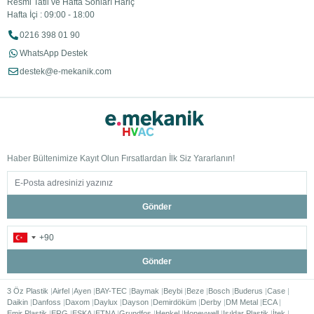
Resmi Tatil ve Hafta Sonları Hariç
Hafta İçi : 09:00 - 18:00
0216 398 01 90
WhatsApp Destek
destek@e-mekanik.com
Haber Bültenimize Kayıt Olun Fırsatlardan İlk Siz Yararlanın!
Gönder
Gönder
3 Öz Plastik
Airfel
Ayen
BAY-TEC
Baymak
Beybi
Beze
Bosch
Buderus
Case
Daikin
Danfoss
Daxom
Daylux
Dayson
Demirdöküm
Derby
DM Metal
ECA
Emir Plastik
ERG
ESKA
ETNA
Grundfos
Henkel
Honeywell
Işıldar Plastik
İtek