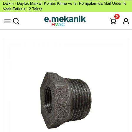
Daikin - Daylux Markalı Kombi, Klima ve Isı Pompalarında Mail Order ile
Vade Farksız 12 Taksit
0