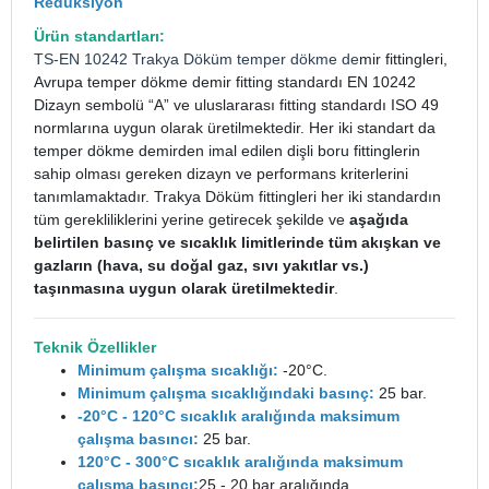
Redüksiyon
Ürün standartları:
TS-EN 10242
Trakya Döküm
temper dökme de
mir fittingleri,
Avrupa temper dökme demir fitting standardı EN 10242
Dizayn sembolü “A” ve uluslararası fitting standardı ISO 49
normlarına uygun olarak üretilmektedir. Her iki standart da
temper dökme demirden imal edilen dişli boru fittinglerin
sahip olması gereken dizayn ve performans kriterlerini
tanımlamaktadır. Trakya Döküm fittingleri her iki standardın
tüm gerekliliklerini yerine getirecek şekilde ve
aşağıda
belirtilen basınç ve sıcaklık limitlerinde tüm akışkan ve
gazların (hava, su doğal gaz, sıvı yakıtlar vs.)
taşınmasına uygun olarak üretilmektedir
.
Teknik Özellikler
Minimum çalışma sıcaklığı:
-20°C.
Minimum çalışma sıcaklığındaki basınç:
25 bar.
-20°C - 120°C sıcaklık aralığında maksimum
çalışma basıncı:
25 bar.
120°C - 300°C sıcaklık aralığında maksimum
çalışma basıncı:
25 - 20 bar aralığında.