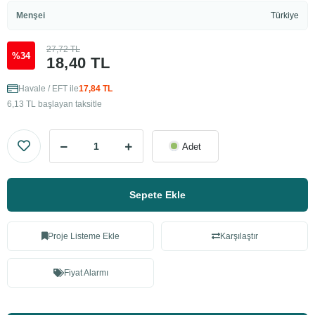
Menşei
Türkiye
27,72 TL
%34
18,40 TL
Havale / EFT ile
17,84 TL
6,13 TL başlayan taksitle
Adet
Sepete Ekle
Proje Listeme Ekle
Karşılaştır
Fiyat Alarmı