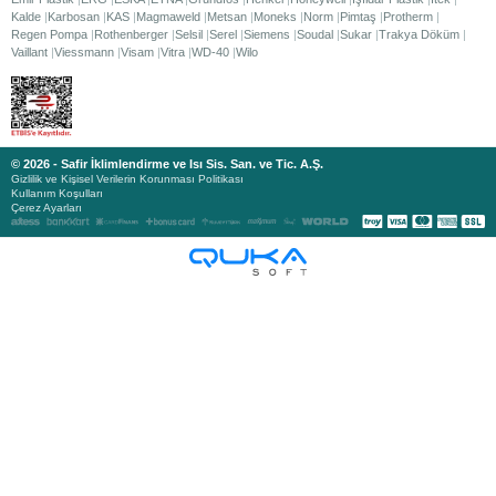
Kalde
Karbosan
KAS
Magmaweld
Metsan
Moneks
Norm
Pimtaş
Protherm
Regen Pompa
Rothenberger
Selsil
Serel
Siemens
Soudal
Sukar
Trakya Döküm
Vaillant
Viessmann
Visam
Vitra
WD-40
Wilo
© 2026 - Safir İklimlendirme ve Isı Sis. San. ve Tic. A.Ş.
Gizlilik ve Kişisel Verilerin Korunması Politikası
Kullanım Koşulları
Çerez Ayarları