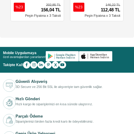
202,85 TL
146,22 TL
%23
%23
156,04 TL
112,48 TL
Peşin Fiyatına x 3 Taksit
Peşin Fiyatına x 3 Taksit
Mobile Uygulamaya
özel avantajlardan yararlanın!
X
Takipte Kal!
Güvenli Alışveriş
3D Secure ve 256 Bit SSL ile alışverişte tam güvenlik sağlar.
Hızlı Gönderi
Hızlı kargo ile siparişlerinizi en kısa sürede ulaştırırız.
Parçalı Ödeme
Siparişlerinizi birden fazla kredi kartı ile ödeyebilirsiniz.
Geniş Ürün Yelpazesi