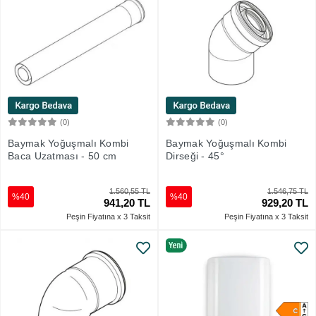
(0)
(0)
Sepete Ekle
Sepete Ekle
Baymak Yoğuşmalı Kombi
Baymak Yoğuşmalı Kombi
Baca Uzatması - 50 cm
Dirseği - 45°
1.560,55 TL
1.546,75 TL
%40
%40
941,20 TL
929,20 TL
Peşin Fiyatına x 3 Taksit
Peşin Fiyatına x 3 Taksit