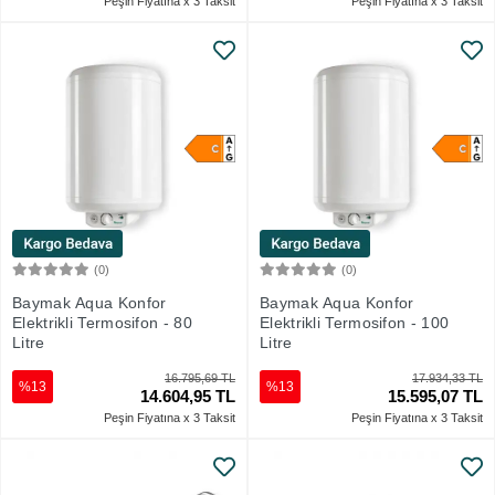
Peşin Fiyatına x 3 Taksit
Peşin Fiyatına x 3 Taksit
(0)
(0)
Sepete Ekle
Sepete Ekle
Baymak Aqua Konfor
Baymak Aqua Konfor
Elektrikli Termosifon - 80
Elektrikli Termosifon - 100
Litre
Litre
16.795,69 TL
17.934,33 TL
%13
%13
14.604,95 TL
15.595,07 TL
Peşin Fiyatına x 3 Taksit
Peşin Fiyatına x 3 Taksit