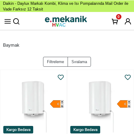
Daikin - Daylux Markalı Kombi, Klima ve Isı Pompalarında Mail Order ile
Vade Farksız 12 Taksit
0
Baymak
Filtreleme
Sıralama