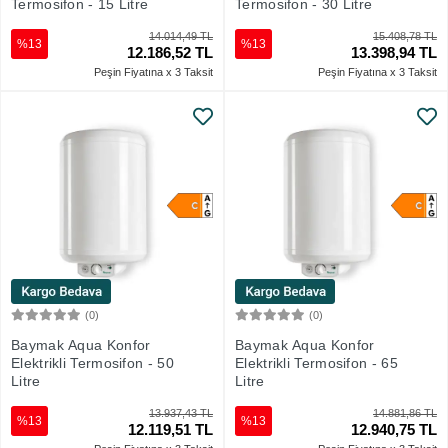
Termosifon - 15 Litre
Termosifon - 30 Litre
14.014,49 TL
15.408,78 TL
%13
%13
12.186,52 TL
13.398,94 TL
Peşin Fiyatına x 3 Taksit
Peşin Fiyatına x 3 Taksit
(0)
(0)
Sepete Ekle
Sepete Ekle
Baymak Aqua Konfor
Baymak Aqua Konfor
Elektrikli Termosifon - 50
Elektrikli Termosifon - 65
Litre
Litre
13.937,43 TL
14.881,86 TL
%13
%13
12.119,51 TL
12.940,75 TL