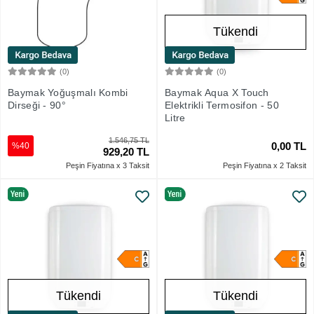
Tükendi
(0)
(0)
Sepete Ekle
Stokta Yok
Baymak Yoğuşmalı Kombi
Baymak Aqua X Touch
Dirseği - 90°
Elektrikli Termosifon - 50
Litre
1.546,75 TL
0,00 TL
%40
929,20 TL
Peşin Fiyatına x 3 Taksit
Peşin Fiyatına x 2 Taksit
Tükendi
Tükendi