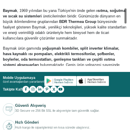
Baymak
, 1969 yılından bu yana Türkiye'nin önde gelen
ısıtma, soğutma
ve sıcak su sistemleri
üreticilerinden biridir. Günümüzde dünyanın en
büyük iklimlendirme gruplarından
BDR Thermea Group
bünyesinde
faaliyet gösteren Baymak, yenilikçi teknolojileri, yüksek kalite standartları
ve enerji verimliliği odaklı ürünleriyle hem bireysel hem de ticari
kullanıcılara güvenilir çözümler sunmaktadır.
Baymak ürün gamında
yoğuşmalı kombiler, split inverter klimalar,
hava kaynaklı ısı pompaları, elektrikli termosifonlar, şofbenler,
boylerler, oda termostatları, genleşme tankları ve çeşitli ısıtma
sistemi aksesuarları
bulunmaktadır. Geniş ürün yelpazesi sayesinde
konutlardan ticari yapılara kadar farklı ihtiyaçlara yönelik verimli ve uzun
ömürlü iklimlendirme çözümleri sunmaktadır.
Mobile Uygulamaya
özel avantajlardan yararlanın!
Baymak ürünleri;
yüksek enerji verimliliği, düşük yakıt tüketimi,
X
Takipte Kal!
sessiz çalışma, çevre dostu teknolojiler ve akıllı kontrol sistemleri
ile
kullanıcı konforunu en üst seviyeye taşımaktadır. Yoğuşmalı kombileri
doğalgaz tüketimini azaltırken yüksek ısıtma performansı sunar; inverter
Güvenli Alışveriş
klimaları ise dört mevsim güçlü soğutma ve ısıtma sağlayarak yaşam
3D Secure ve 256 Bit SSL ile alışverişte tam güvenlik sağlar.
alanlarında ideal iklim koşullarını oluşturur. Isı pompaları ve sıcak su
sistemleri ise sürdürülebilir enerji çözümleriyle işletme maliyetlerini
Hızlı Gönderi
düşürmeye yardımcı olur.
Hızlı kargo ile siparişlerinizi en kısa sürede ulaştırırız.