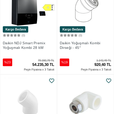
(0)
(0)
Sepete Ekle
Sepete Ekle
Daikin NDJ Smart Premix
Daikin Yoğuşmalı Kombi
Yoğuşmalı Kombi 28 kW
Dirseği - 45°
70.192,70 TL
1.142,40 TL
%23
%19
54.235,30 TL
920,40 TL
Peşin Fiyatına x 3 Taksit
Peşin Fiyatına x 3 Taksit