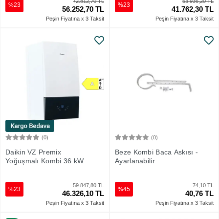
72.812,70 TL
53.936,20 TL
%23
%23
56.252,70 TL
41.762,30 TL
Peşin Fiyatına x 3 Taksit
Peşin Fiyatına x 3 Taksit
(0)
(0)
Sepete Ekle
Sepete Ekle
Daikin VZ Premix
Beze Kombi Baca Askısı -
Yoğuşmalı Kombi 36 kW
Ayarlanabilir
59.847,80 TL
74,10 TL
%23
%45
46.326,10 TL
40,76 TL
Peşin Fiyatına x 3 Taksit
Peşin Fiyatına x 3 Taksit