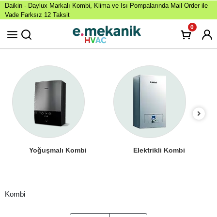
Daikin - Daylux Markalı Kombi, Klima ve Isı Pompalarında Mail Order ile
Vade Farksız 12 Taksit
0
Yoğuşmalı Kombi
Elektrikli Kombi
Kombi