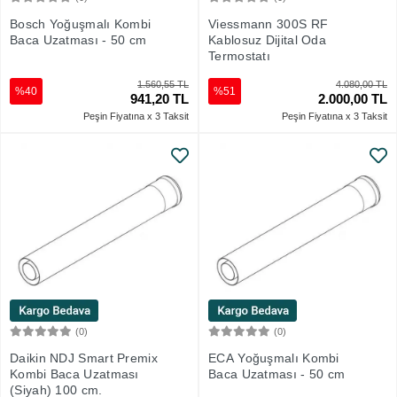
Sepete Ekle
Sepete Ekle
Bosch Yoğuşmalı Kombi
Viessmann 300S RF
Baca Uzatması - 50 cm
Kablosuz Dijital Oda
Termostatı
1.560,55 TL
4.080,00 TL
%40
%51
941,20 TL
2.000,00 TL
Peşin Fiyatına x 3 Taksit
Peşin Fiyatına x 3 Taksit
(0)
(0)
Sepete Ekle
Sepete Ekle
Daikin NDJ Smart Premix
ECA Yoğuşmalı Kombi
Kombi Baca Uzatması
Baca Uzatması - 50 cm
(Siyah) 100 cm.