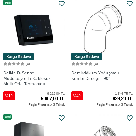
(0)
(0)
Sepete Ekle
Sepete Ekle
Daikin D-Sense
Demirdöküm Yoğuşmalı
Modülasyonlu Kablosuz
Kombi Dirseği - 90°
Akıllı Oda Termostatı
(Uzaktan Bağlanabilme-
6.212,00 TL
1.546,75 TL
Akıllı Online Özellikler)
%10
%40
5.607,00 TL
929,20 TL
Peşin Fiyatına x 3 Taksit
Peşin Fiyatına x 3 Taksit