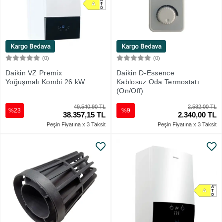
(0)
(0)
Sepete Ekle
Sepete Ekle
Daikin VZ Premix
Daikin D-Essence
Yoğuşmalı Kombi 26 kW
Kablosuz Oda Termostatı
(On/Off)
49.540,90 TL
2.582,00 TL
%23
%9
38.357,15 TL
2.340,00 TL
Peşin Fiyatına x 3 Taksit
Peşin Fiyatına x 3 Taksit