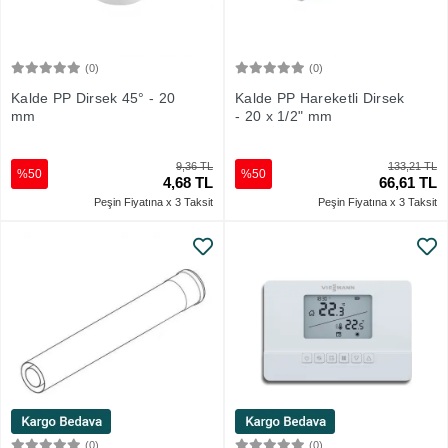
(0)
(0)
Sepete Ekle
Sepete Ekle
Kalde PP Dirsek 45° - 20
Kalde PP Hareketli Dirsek
mm
- 20 x 1/2" mm
9,36 TL
133,21 TL
%50
%50
4,68 TL
66,61 TL
Peşin Fiyatına x 3 Taksit
Peşin Fiyatına x 3 Taksit
(0)
(0)