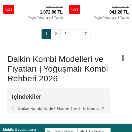
1.353,60 TL
1.357,00 TL
%21
%31
1.072,80 TL
941,20 TL
Peşin Fiyatına x 3 Taksit
Peşin Fiyatına x 3 Taksit
1
2
3
...
7
Daikin Kombi Modelleri ve
Fiyatları | Yoğuşmalı Kombi
Rehberi 2026
İçindekiler
Daikin Kombi Nedir? Neden Tercih Edilmelidir?
Daikin Kombi Teknolojileri ile Üstün Performans
SCOT (Akıllı Yanma Kontrol Sistemi)
Mobile Uygulamaya