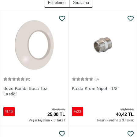
Filtreleme
Sıralama
(0)
(0)
Sepete Ekle
Sepete Ekle
Beze Kombi Baca Toz
Kalde Krom Nipel - 1/2"
Lastiği
45,60 TL
52,54 TL
%45
%23
25,08 TL
40,42 TL
Peşin Fiyatına x 3 Taksit
Peşin Fiyatına x 3 Taksit