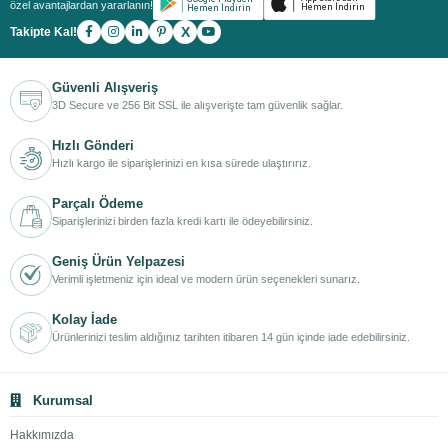
özel avantajlardan yararlanın!
Patentli Daikin Eşanjör Teknolojisi
X
Takipte Kal!
Yüksek Modülasyon Oranı (1:8)
Frekans Kontrollü Pompa ve Fan
Güvenli Alışveriş
Daikin Kombi Modelleri ve Çözümleri
3D Secure ve 256 Bit SSL ile alışverişte tam güvenlik sağlar.
Hangi Daikin Kombi Size Uygun?
Hızlı Gönderi
Hızlı kargo ile siparişlerinizi en kısa sürede ulaştırırız.
Akıllı Kontrol ile Maksimum Tasarruf
Neden Bizden Daikin Kombi Almalısınız?
Parçalı Ödeme
Siparişlerinizi birden fazla kredi kartı ile ödeyebilirsiniz.
Doğru Kombi Seçimi = Daha Az Fatura
Sonuç: Daikin ile Akıllı Isınma Dönemi
Geniş Ürün Yelpazesi
Verimli işletmeniz için ideal ve modern ürün seçenekleri sunarız.
Kolay İade
Daikin Kombi Modelleri: Üstün Teknoloji
Ürünlerinizi teslim aldığınız tarihten itibaren 14 gün içinde iade edebilirsiniz.
ile Maksimum Tasarruf ve Konfor
Kurumsal
Hakkımızda
Daikin Kombi
Nedir? Neden Tercih Edilmelidir?