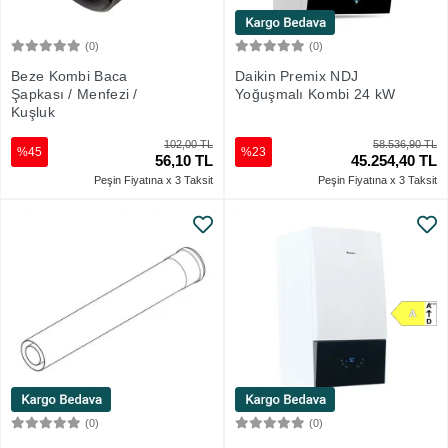
(0)
(0)
Sepete Ekle
Sepete Ekle
Beze Kombi Baca
Daikin Premix NDJ
Şapkası / Menfezi /
Yoğuşmalı Kombi 24 kW
Kuşluk
102,00 TL
58.536,90 TL
%45
%23
56,10 TL
45.254,40 TL
Peşin Fiyatına x 3 Taksit
Peşin Fiyatına x 3 Taksit
(0)
(0)
Sepete Ekle
Sepete Ekle