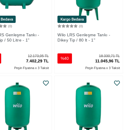
(0)
(0)
Sepete Ekle
Sepete Ekle
RS Genleşme Tankı -
Wilo LRS Genleşme Tankı -
ip / 50 Litre - 1"
Dikey Tip / 80 lt - 1"
12.173,05 TL
18.330,71 TL
%40
7.402,29 TL
11.045,96 TL
Peşin Fiyatına x 3 Taksit
Peşin Fiyatına x 3 Taksit