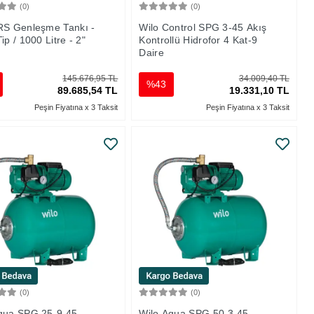
(0)
(0)
Sepete Ekle
Sepete Ekle
RS Genleşme Tankı -
Wilo Control SPG 3-45 Akış
ip / 1000 Litre - 2"
Kontrollü Hidrofor 4 Kat-9
Daire
145.676,95 TL
34.009,40 TL
%43
89.685,54 TL
19.331,10 TL
Peşin Fiyatına x 3 Taksit
Peşin Fiyatına x 3 Taksit
(0)
(0)
Sepete Ekle
Sepete Ekle
qua SPG 25-9.45
Wilo Aqua SPG 50-3.45