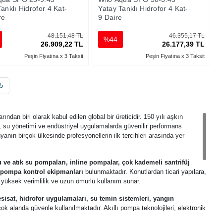
anklı Hidrofor 4 Kat-
Yatay Tanklı Hidrofor 4 Kat-
re
9 Daire
48.151,48 TL
46.355,17 TL
%44
26.909,22 TL
26.177,39 TL
Peşin Fiyatına x 3 Taksit
Peşin Fiyatına x 3 Taksit
5
dan biri olarak kabul edilen global bir üreticidir. 150 yılı aşkın
, su yönetimi ve endüstriyel uygulamalarda güvenilir performans
yanın birçok ülkesinde profesyonellerin ilk tercihleri arasında yer
 ve atık su pompaları, inline pompalar, çok kademeli santrifüj
 pompa kontrol ekipmanları
bulunmaktadır. Konutlardan ticari yapılara,
i, yüksek verimlilik ve uzun ömürlü kullanım sunar.
sisat, hidrofor uygulamaları, su temin sistemleri, yangın
çok alanda güvenle kullanılmaktadır. Akıllı pompa teknolojileri, elektronik
stem performansını artırır.