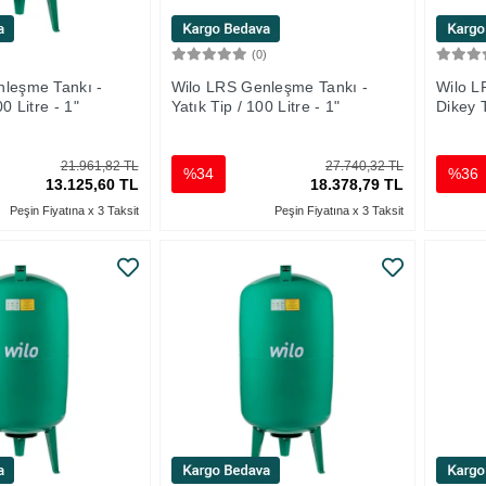
)
(0)
Sepete Ekle
Sepete Ekle
nleşme Tankı -
Wilo LRS Genleşme Tankı -
Wilo L
0 Litre - 1"
Yatık Tip / 100 Litre - 1"
Dikey T
21.961,82 TL
27.740,32 TL
%34
%36
13.125,60 TL
18.378,79 TL
Peşin Fiyatına x 3 Taksit
Peşin Fiyatına x 3 Taksit