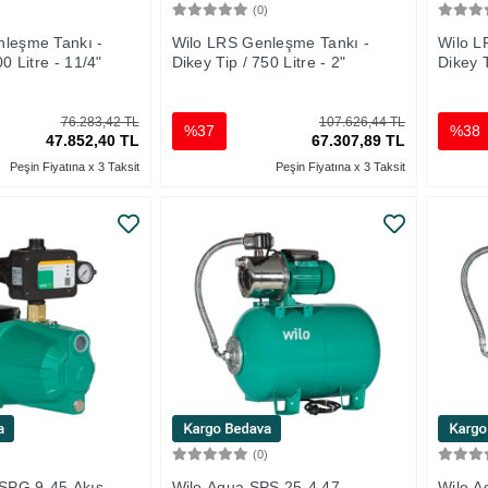
)
(0)
Sepete Ekle
Sepete Ekle
nleşme Tankı -
Wilo LRS Genleşme Tankı -
Wilo L
00 Litre - 11/4"
Dikey Tip / 750 Litre - 2"
Dikey T
76.283,42 TL
107.626,44 TL
%37
%38
47.852,40 TL
67.307,89 TL
Peşin Fiyatına x 3 Taksit
Peşin Fiyatına x 3 Taksit
)
(0)
Sepete Ekle
Sepete Ekle
 SPG 9-45 Akış
Wilo Aqua SPS 25-4.47
Wilo A