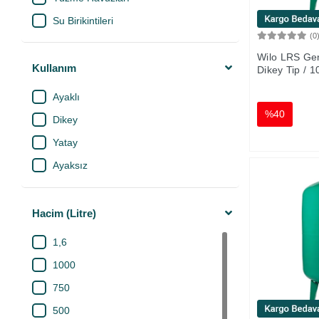
Su Birikintileri
(0
Az Kirli Su Tahliyesi
Wilo LRS Ge
Küçük Bodrumlar
Kullanım
Dikey Tip / 10
Evsel Drenaj
Ayaklı
Küçük Bodrum Tahliyesi
%40
Dikey
Depo Boşaltma
Yatay
Garaj Su Birikintileri
Ayaksız
Atık Su Tahliyesi
Derin Kuyu Su Temini
Hacim (Litre)
Yüksek Basınç
1,6
Pis Sular
1000
Foseptik
750
Süs Havuzları
500
Atık Su Drenajı