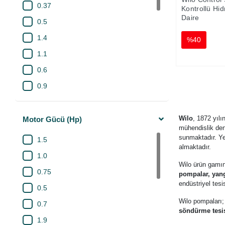
0.37
Kontrollü Hid
Şofben
Daire
0.5
Su Temini
1.4
%40
Termosifon
1.1
Çamaşır Makinası
0.6
Yangın Söndürme
0.9
Endüstriyel Makineler
0.4
İklimlendirme
0.2
Wilo
, 1872 yılı
Motor Gücü (Hp)
Isıtma
mühendislik den
0.07
sunmaktadır. Yen
1.5
Soğutma
almaktadır.
3.0
1.0
Tam Hijyenik
Wilo ürün gam
2.2
0.75
pompalar, yang
Isıtma ve Soğutma
1.85
endüstriyel tesi
0.5
Su Arıtma
1.0
Wilo pompaları
0.7
söndürme tesis
2x4.0
1.9
devir kontrollü 