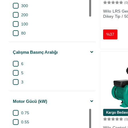
(0
300
Hafif Asitli Sular
Wilo LRS Ge
200
Dikey Tip / 5
Atık Su
100
Uzun Lifli Katılar
80
%37
Az Kirli Sular
50
Susuzlaştırma
19
Çalışma Basınç Aralığı
Yağmur Suyu Drenaj
24
Gri Su Transferi
6
Yeraltu Su Drenaj
5
Sulama
3
Yağmurlama
Tahliye
Motor Gücü (kW)
Kuyu Su Temini
0.75
Tank Su Temini
(0
0.55
Elektrikli Isıtıcı
Wilo Control