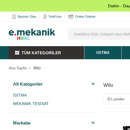
Daikin - Da
Bayimiz Olun
Teklif İste
Online Ödeme
TÜM KATEGORİLER
ISITMA
Ana Sayfa
Wilo
Alt Kategoriler
Wilo
ISITMA
MEKANİK TESİSAT
Markalar