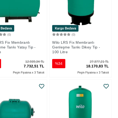
(0)
(0)
Sepete Ekle
Sepete Ekle
RS Fix Membranlı
Wilo LRS Fix Membranlı
me Tankı Yatay Tip -
Genleşme Tankı Dikey Tip -
e
100 Litre
12.939,34 TL
27.377,21 TL
%34
7.732,51 TL
18.170,83 TL
Peşin Fiyatına x 3 Taksit
Peşin Fiyatına x 3 Taksit