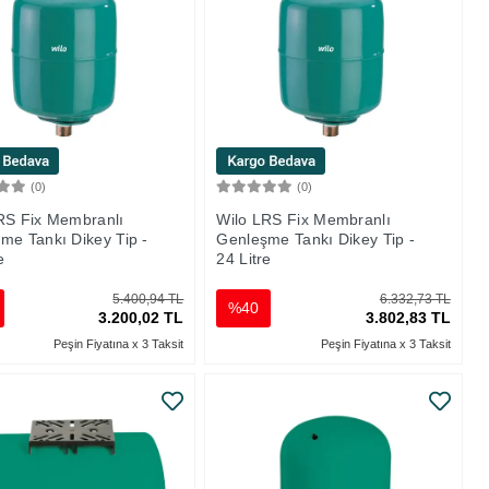
(0)
(0)
Sepete Ekle
Sepete Ekle
RS Fix Membranlı
Wilo LRS Fix Membranlı
me Tankı Dikey Tip -
Genleşme Tankı Dikey Tip -
e
24 Litre
5.400,94 TL
6.332,73 TL
%40
3.200,02 TL
3.802,83 TL
Peşin Fiyatına x 3 Taksit
Peşin Fiyatına x 3 Taksit