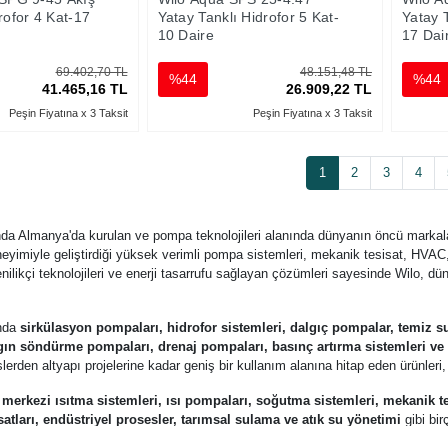
rofor 4 Kat-17
Yatay Tanklı Hidrofor 5 Kat-
Yatay T
10 Daire
17 Dai
69.402,70 TL
48.151,48 TL
%44
%44
41.465,16 TL
26.909,22 TL
Peşin Fiyatına x 3 Taksit
Peşin Fiyatına x 3 Taksit
1
2
3
4
nda Almanya'da kurulan ve pompa teknolojileri alanında dünyanın öncü markaların
eyimiyle geliştirdiği yüksek verimli pompa sistemleri, mekanik tesisat, HVAC
ilikçi teknolojileri ve enerji tasarrufu sağlayan çözümleri sayesinde Wilo, dün
ında
sirkülasyon pompaları, hidrofor sistemleri, dalgıç pompalar, temiz su
ın söndürme pompaları, drenaj pompaları, basınç artırma sistemleri ve
slerden altyapı projelerine kadar geniş bir kullanım alanına hitap eden ürünler
;
merkezi ısıtma sistemleri, ısı pompaları, soğutma sistemleri, mekanik te
atları, endüstriyel prosesler, tarımsal sulama ve atık su yönetimi
gibi bir
motorları ve düşük enerji tüketimi sayesinde işletme maliyetlerini azaltırken si