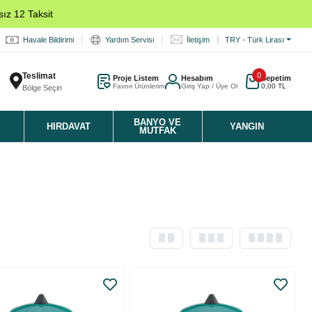
ız 12 Taksit
Havale Bildirimi
Yardım Servisi
İletişim
TRY - Türk Lirası
Teslimat
0
Proje Listem
Hesabım
Sepetim
Favori Ürünlerim
Giriş Yap / Üye Ol
0,00 TL
Bölge Seçin
K
BANYO VE
HIRDAVAT
YANGIN
MUTFAK