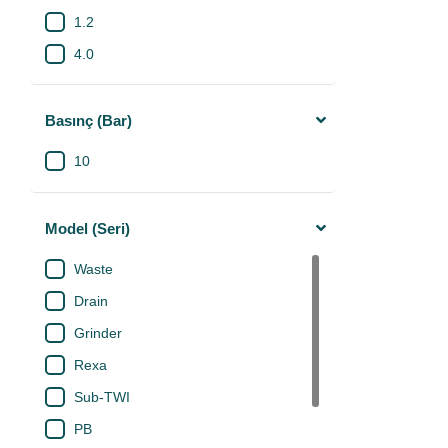
2x3.0
1.2
Yüksek verimli
2x2.2
sağlayarak çevr
4.0
uygulamalarında
2x1.5
3.0
E-Mekanik'te
W
2x1.1
2.5
ve pompa akse
Basınç (Bar)
çözümlerine kol
2x1.85
0.55
sektörünün en pr
10
1.5
0.8
1.3
Model (Seri)
2x5.5
Waste
2x4.0
Drain
2x3.0
Grinder
2x2.0
Rexa
2x1.5
Sub-TWI
2x2.5
PB
2.4