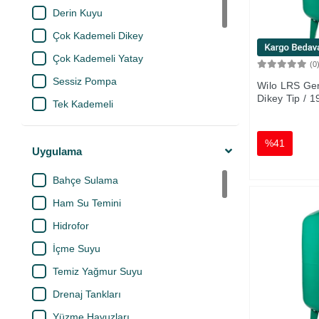
Pimtaş
Derin Kuyu
Protherm
Çok Kademeli Dikey
Rothenberger
Çok Kademeli Yatay
(0
Selsil
Sessiz Pompa
Wilo LRS Ge
Dikey Tip / 19
Siemens
Tek Kademeli
Soudal
Kendinden Emişli Jet
%41
Sukar
Frekans Konvertörlü
Uygulama
Trakya Döküm
Akış Kontrollü Sessiz
Bahçe Sulama
Vaillant
Akış Kontrollü Periferal
Ham Su Temini
Viessmann
Akış Kontrollü Jet
Hidrofor
WD-40
Değişebilir Membranlı
İçme Suyu
Wilo
Sabit Membranlı
Temiz Yağmur Suyu
Drenaj Tankları
Yüzme Havuzları