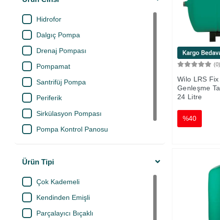
Derby
Hidrofor
DM Metal
Dalgıç Pompa
ECA
Drenaj Pompası
Emir Plastik
(0
Pompamat
ESKA
Wilo LRS Fi
Santrifüj Pompa
Grundfos
Genleşme Tan
24 Litre
Periferik
Henkel
Sirkülasyon Pompası
Honeywell
%40
Pompa Kontrol Panosu
Işıldar Plastik
Genleşme Tankı
İtek
Ürün Tipi
Kalde
KAS
Çok Kademeli
Metsan
Kendinden Emişli
Norm
Parçalayıcı Bıçaklı