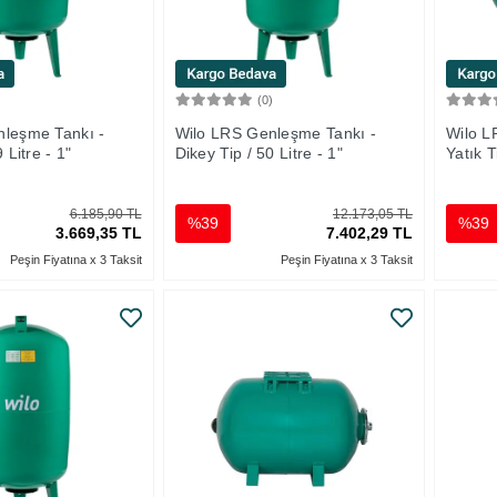
)
(0)
Sepete Ekle
Sepete Ekle
nleşme Tankı -
Wilo LRS Genleşme Tankı -
Wilo L
 Litre - 1"
Dikey Tip / 50 Litre - 1"
Yatık T
6.185,90 TL
12.173,05 TL
%39
%39
3.669,35 TL
7.402,29 TL
Peşin Fiyatına x 3 Taksit
Peşin Fiyatına x 3 Taksit