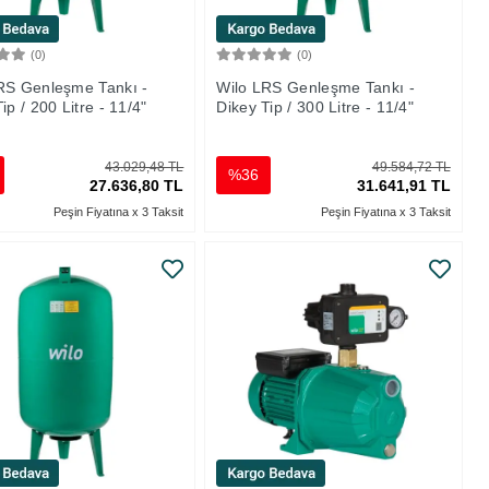
(0)
(0)
Sepete Ekle
Sepete Ekle
RS Genleşme Tankı -
Wilo LRS Genleşme Tankı -
ip / 200 Litre - 11/4"
Dikey Tip / 300 Litre - 11/4"
43.029,48 TL
49.584,72 TL
%36
27.636,80 TL
31.641,91 TL
Peşin Fiyatına x 3 Taksit
Peşin Fiyatına x 3 Taksit