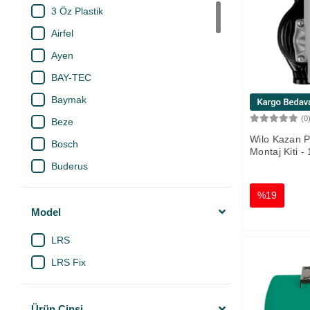
3 Öz Plastik
Airfel
Ayen
BAY-TEC
Baymak
(0
Beze
Wilo Kazan 
Bosch
Montaj Kiti -
Buderus
Case
%19
Daikin
Model
Daxom
LRS
Daylux
LRS Fix
Dayson
Demirdöküm
Ürün Cinsi