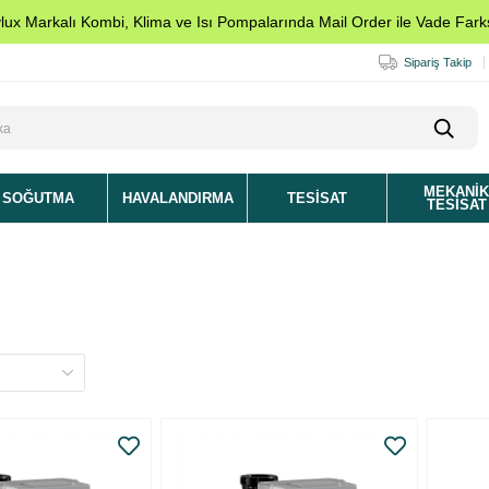
ylux Markalı Kombi, Klima ve Isı Pompalarında Mail Order ile Vade Farks
Sipariş Takip
MEKANI
SOĞUTMA
HAVALANDIRMA
TESISAT
TESISAT