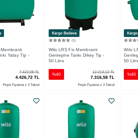
)
(0)
Sepete Ekle
Sepete Ekle
x Membranlı
Wilo LRS Fix Membranlı
Wilo L
kı Yatay Tip -
Genleşme Tankı Dikey Tip -
Genleş
50 Litre
50 Litr
7.422,06 TL
12.213,12 TL
%40
%40
4.426,72 TL
7.316,58 TL
Peşin Fiyatına x 3 Taksit
Peşin Fiyatına x 3 Taksit