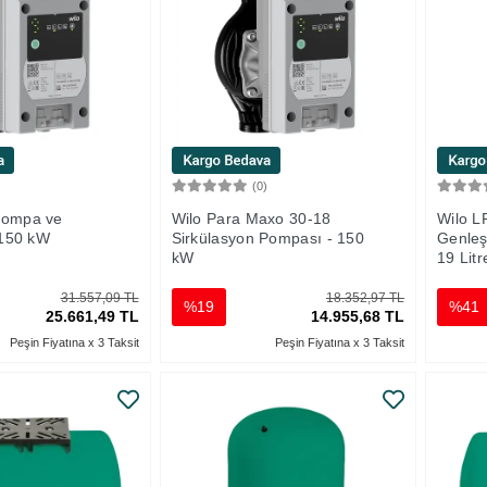
)
(0)
Sepete Ekle
Sepete Ekle
Pompa ve
Wilo Para Maxo 30-18
Wilo L
 150 kW
Sirkülasyon Pompası - 150
Genleş
kW
19 Litr
31.557,09 TL
18.352,97 TL
%19
%41
25.661,49 TL
14.955,68 TL
Peşin Fiyatına x 3 Taksit
Peşin Fiyatına x 3 Taksit