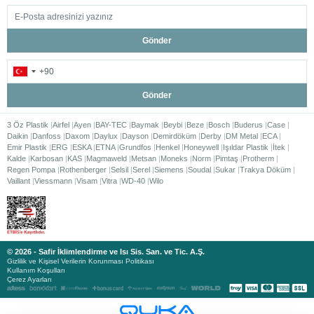
Gönder
Gönder
3 Öz Plastik
Airfel
Ayen
BAY-TEC
Baymak
Beybi
Beze
Bosch
Buderus
Case
Daikin
Danfoss
Daxom
Daylux
Dayson
Demirdöküm
Derby
DM Metal
ECA
Emir Plastik
ERG
ESKA
ETNA
Grundfos
Henkel
Honeywell
Işıldar Plastik
İtek
Kalde
Karbosan
KAS
Magmaweld
Metsan
Moneks
Norm
Pimtaş
Protherm
Regen Pompa
Rothenberger
Selsil
Serel
Siemens
Soudal
Sukar
Trakya Döküm
Vaillant
Viessmann
Visam
Vitra
WD-40
Wilo
© 2026 - Safir İklimlendirme ve Isı Sis. San. ve Tic. A.Ş.
Gizlilik ve Kişisel Verilerin Korunması Politikası
Kullanım Koşulları
Çerez Ayarları