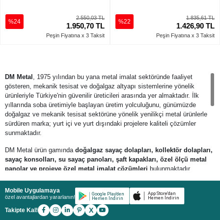
2.550,03 TL
1.835,61 TL
%24
%22
1.950,70 TL
1.426,90 TL
Peşin Fiyatına x 3 Taksit
Peşin Fiyatına x 3 Taksit
DM Metal
, 1975 yılından bu yana metal imalat sektöründe faaliyet
gösteren, mekanik tesisat ve doğalgaz altyapı sistemlerine yönelik
ürünleriyle Türkiye'nin güvenilir üreticileri arasında yer almaktadır. İlk
yıllarında soba üretimiyle başlayan üretim yolculuğunu, günümüzde
doğalgaz ve mekanik tesisat sektörüne yönelik yenilikçi metal ürünlerle
sürdüren marka; yurt içi ve yurt dışındaki projelere kaliteli çözümler
sunmaktadır.
DM Metal ürün gamında
doğalgaz sayaç dolapları, kollektör dolapları,
sayaç konsolları, su sayaç panoları, şaft kapakları, özel ölçü metal
panolar ve projeye özel metal imalat çözümleri
bulunmaktadır.
Dayanıklı çelik konstrüksiyon yapısı, elektrostatik toz boya uygulaması
ve uzun ömürlü kullanım özellikleri sayesinde konut, ticari bina ve
Mobile Uygulamaya
endüstriyel projelerde güvenle tercih edilmektedir.
özel avantajlardan yararlanın!
X
Takipte Kal!
DM Metal ürünleri;
doğalgaz tesisatları, mekanik tesisat uygulamaları,