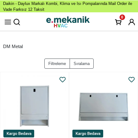
Daikin - Daylux Markalı Kombi, Klima ve Isı Pompalarında Mail Order ile
Vade Farksız 12 Taksit
0
DM Metal
Filtreleme
Sıralama