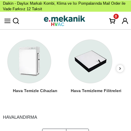
Daikin - Daylux Markalı Kombi, Klima ve Isı Pompalarında Mail Order ile
Vade Farksız 12 Taksit
0
Hava Temizle Cihazları
Hava Temizleme Filitreleri
HAVALANDIRMA