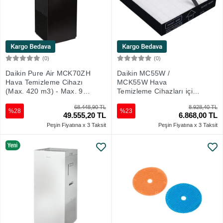
(0)
(0)
Sepete Ekle
Sepete Ekle
Daikin Pure Air MCK70ZH
Daikin MC55W /
Hava Temizleme Cihazı
MCK55W Hava
(Max. 420 m3) - Max. 96
Temizleme Cihazları için
m2
Elektrostatik HEPA Filtre
68.448,90 TL
8.928,40 TL
%28
%23
49.555,20 TL
6.868,00 TL
Peşin Fiyatına x 3 Taksit
Peşin Fiyatına x 3 Taksit