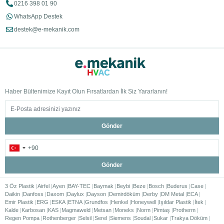
0216 398 01 90
WhatsApp Destek
destek@e-mekanik.com
Haber Bültenimize Kayıt Olun Fırsatlardan İlk Siz Yararlanın!
Gönder
Gönder
3 Öz Plastik
Airfel
Ayen
BAY-TEC
Baymak
Beybi
Beze
Bosch
Buderus
Case
Daikin
Danfoss
Daxom
Daylux
Dayson
Demirdöküm
Derby
DM Metal
ECA
Emir Plastik
ERG
ESKA
ETNA
Grundfos
Henkel
Honeywell
Işıldar Plastik
İtek
Kalde
Karbosan
KAS
Magmaweld
Metsan
Moneks
Norm
Pimtaş
Protherm
Regen Pompa
Rothenberger
Selsil
Serel
Siemens
Soudal
Sukar
Trakya Döküm