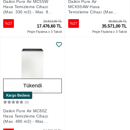
Daikin Pure Air MC55W
Daikin Pure Air
Hava Temizleme Cihazı
MCK55AW Hava
(Max. 330 m3) - Max. 82
Temizleme Cihazı (Max.
m2
330 m3) - Max. 82m2
23.813,05 TL
48.561,05 TL
%27
%27
17.476,60 TL
35.571,00 TL
Peşin Fiyatına x 3 Taksit
Peşin Fiyatına x 3 Taksit
Tükendi
(0)
Stokta Yok
Daikin Pure Air MC80Z
Hava Temizleme Cihazı
(Max. 480 m3) - Max.
124 m2