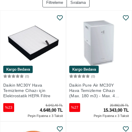
Filtreleme
Sıralama
(0)
(0)
Sepete Ekle
Sepete Ekle
Daikin MC30Y Hava
Daikin Pure Air MC30Y
Temizleme Cihazı için
Hava Temizleme Cihazı
Elektrostatik HEPA Filtre
(Max. 180 m3) - Max. 46
m2
6.042,40 TL
20.892,05 TL
%23
%27
4.648,00 TL
15.343,00 TL
Peşin Fiyatına x 3 Taksit
Peşin Fiyatına x 3 Taksit