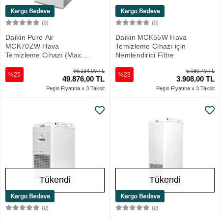
(0)
(0)
Sepete Ekle
Sepete Ekle
Daikin Pure Air
Daikin MCK55W Hava
MCK70ZW Hava
Temizleme Cihazı için
Temizleme Cihazı (Max.
Nemlendirici Filtre
420 m3) - Max. 96 m2
66.134,90 TL
5.080,40 TL
%25
%23
49.876,00 TL
3.908,00 TL
Peşin Fiyatına x 3 Taksit
Peşin Fiyatına x 3 Taksit
Tükendi
Tükendi
(0)
(0)
Stokta Yok
Stokta Yok