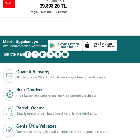
54.398,45 TL
%27
39.898,20 TL
Peşin Fiyatına x 3 Taksit
Mobile Uygulamaya
özel avantajlardan yararlanın!
X
Takipte Kal!
Güvenli Alışveriş
3D Secure ve 256 Bit SSL ile alışverişte tam güvenlik sağlar.
Hızlı Gönderi
Hızlı kargo ile siparişlerinizi en kısa sürede ulaştırırız.
Parçalı Ödeme
Siparişlerinizi birden fazla kredi kartı ile ödeyebilirsiniz.
Geniş Ürün Yelpazesi
Verimli işletmeniz için ideal ve modern ürün seçenekleri sunarız.