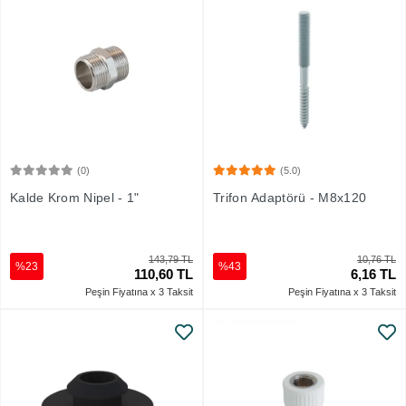
(0)
(5.0)
Sepete Ekle
Sepete Ekle
Kalde Krom Nipel - 1"
Trifon Adaptörü - M8x120
143,79 TL
10,76 TL
%23
%43
110,60 TL
6,16 TL
Peşin Fiyatına x 3 Taksit
Peşin Fiyatına x 3 Taksit