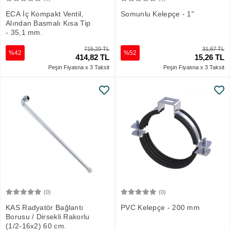
Sepete Ekle
Sepete Ekle
ECA İç Kompakt Ventil,
Somunlu Kelepçe - 1"
Alından Basmalı Kısa Tip
- 35,1 mm.
715,20 TL
31,67 TL
%42
%52
414,82 TL
15,26 TL
Peşin Fiyatına x 3 Taksit
Peşin Fiyatına x 3 Taksit
(0)
(0)
Sepete Ekle
Sepete Ekle
KAS Radyatör Bağlantı
PVC Kelepçe - 200 mm
Borusu / Dirsekli Rakorlu
(1/2-16x2) 60 cm.