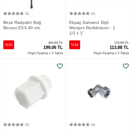
(0)
(0)
Sepete Ekle
Sepete Ekle
Beze Radyatör Bağ
Ekpaş Galvaniz Dişli
Borusu ES'li 40 cm.
Manşon Redüksiyon - 1
1/2 x 1"
361,92 TL
171,60 TL
%45
%34
199,06 TL
113,88 TL
Peşin Fiyatına x 3 Taksit
Peşin Fiyatına x 3 Taksit
(0)
(0)
Sepete Ekle
Sepete Ekle