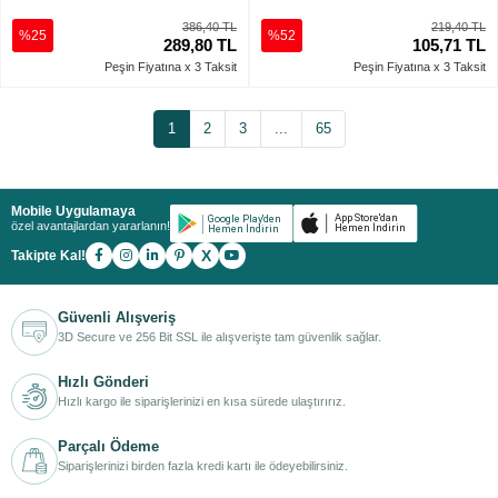
386,40 TL
219,40 TL
%25
%52
289,80 TL
105,71 TL
Peşin Fiyatına x 3 Taksit
Peşin Fiyatına x 3 Taksit
1
2
3
...
65
Mobile Uygulamaya
özel avantajlardan yararlanın!
X
Takipte Kal!
Güvenli Alışveriş
3D Secure ve 256 Bit SSL ile alışverişte tam güvenlik sağlar.
Hızlı Gönderi
Hızlı kargo ile siparişlerinizi en kısa sürede ulaştırırız.
Parçalı Ödeme
Siparişlerinizi birden fazla kredi kartı ile ödeyebilirsiniz.