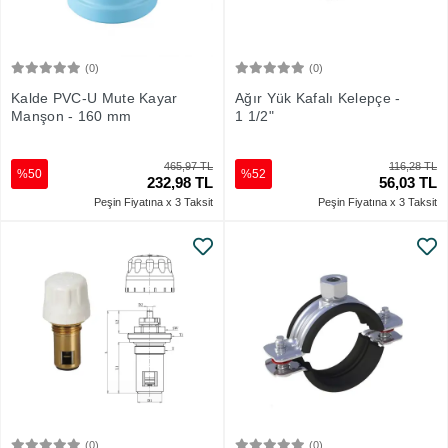
(0)
(0)
Sepete Ekle
Sepete Ekle
Kalde PVC-U Mute Kayar
Ağır Yük Kafalı Kelepçe -
Manşon - 160 mm
1 1/2"
465,97 TL
116,28 TL
%50
%52
232,98 TL
56,03 TL
Peşin Fiyatına x 3 Taksit
Peşin Fiyatına x 3 Taksit
(0)
(0)