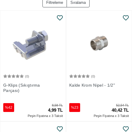
Filtreleme
Sıralama
(0)
(0)
Sepete Ekle
Sepete Ekle
G-Klips (Sıkıştırma
Kalde Krom Nipel - 1/2"
Parçası)
8,58 TL
52,54 TL
%42
%23
4,99 TL
40,42 TL
Peşin Fiyatına x 3 Taksit
Peşin Fiyatına x 3 Taksit