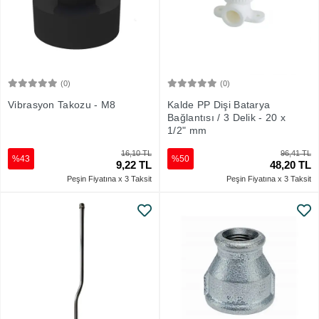
(0)
(0)
Sepete Ekle
Sepete Ekle
Vibrasyon Takozu - M8
Kalde PP Dişi Batarya
Bağlantısı / 3 Delik - 20 x
1/2" mm
16,10 TL
96,41 TL
%43
%50
9,22 TL
48,20 TL
Peşin Fiyatına x 3 Taksit
Peşin Fiyatına x 3 Taksit