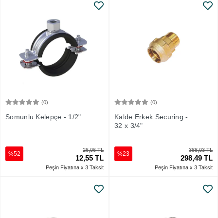
(0)
(0)
Sepete Ekle
Sepete Ekle
Somunlu Kelepçe - 1/2"
Kalde Erkek Securing -
32 x 3/4"
26,06 TL
388,03 TL
%52
%23
12,55 TL
298,49 TL
Peşin Fiyatına x 3 Taksit
Peşin Fiyatına x 3 Taksit