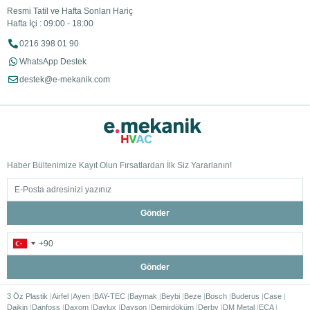
Resmi Tatil ve Hafta Sonları Hariç
Hafta İçi : 09:00 - 18:00
0216 398 01 90
WhatsApp Destek
destek@e-mekanik.com
Haber Bültenimize Kayıt Olun Fırsatlardan İlk Siz Yararlanın!
Gönder
Gönder
3 Öz Plastik
Airfel
Ayen
BAY-TEC
Baymak
Beybi
Beze
Bosch
Buderus
Case
Daikin
Danfoss
Daxom
Daylux
Dayson
Demirdöküm
Derby
DM Metal
ECA