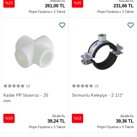
348,00 TL
421,20 TL
%25
%45
261,00 TL
231,66 TL
Peşin Fiyatına x 3 Taksit
Peşin Fiyatına x 3 Taksit
(0)
(0)
Sepete Ekle
Sepete Ekle
Kalde PP İstavroz - 25
Somunlu Kelepçe - 2 1/2"
mm
78,48 TL
81,69 TL
%50
%52
39,24 TL
39,36 TL
Peşin Fiyatına x 3 Taksit
Peşin Fiyatına x 3 Taksit