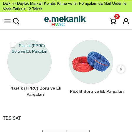
Daikin - Daylux Markalı Kombi, Klima ve Isı Pompalarında Mail Order ile
Vade Farksız 12 Taksit
0
Plastik (PPRC) Boru ve Ek
PEX-B Boru ve Ek Parçaları
Parçaları
TESİSAT