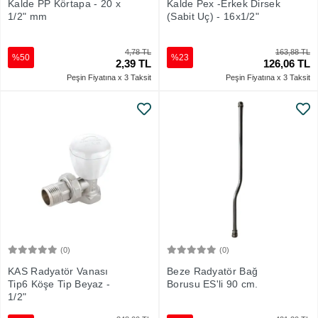
Kalde PP Körtapa - 20 x
Kalde Pex -Erkek Dirsek
1/2" mm
(Sabit Uç) - 16x1/2"
4,78 TL
163,88 TL
%50
%23
2,39 TL
126,06 TL
Peşin Fiyatına x 3 Taksit
Peşin Fiyatına x 3 Taksit
(0)
(0)
Sepete Ekle
Sepete Ekle
KAS Radyatör Vanası
Beze Radyatör Bağ
Tip6 Köşe Tip Beyaz -
Borusu ES'li 90 cm.
1/2"