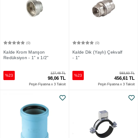
(0)
(0)
Sepete Ekle
Sepete Ekle
Kalde Krom Manşon
Kalde Dik (Yaylı) Çekvalf
Redüksiyon - 1" x 1/2"
- 1"
127,48 TL
593,60 TL
%23
%23
98,06 TL
456,61 TL
Peşin Fiyatına x 3 Taksit
Peşin Fiyatına x 3 Taksit