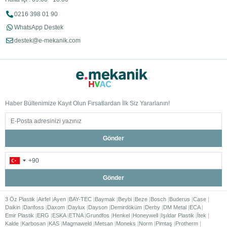
0216 398 01 90
WhatsApp Destek
destek@e-mekanik.com
Haber Bültenimize Kayıt Olun Fırsatlardan İlk Siz Yararlanın!
Gönder
Gönder
3 Öz Plastik
Airfel
Ayen
BAY-TEC
Baymak
Beybi
Beze
Bosch
Buderus
Case
Daikin
Danfoss
Daxom
Daylux
Dayson
Demirdöküm
Derby
DM Metal
ECA
Emir Plastik
ERG
ESKA
ETNA
Grundfos
Henkel
Honeywell
Işıldar Plastik
İtek
Kalde
Karbosan
KAS
Magmaweld
Metsan
Moneks
Norm
Pimtaş
Protherm