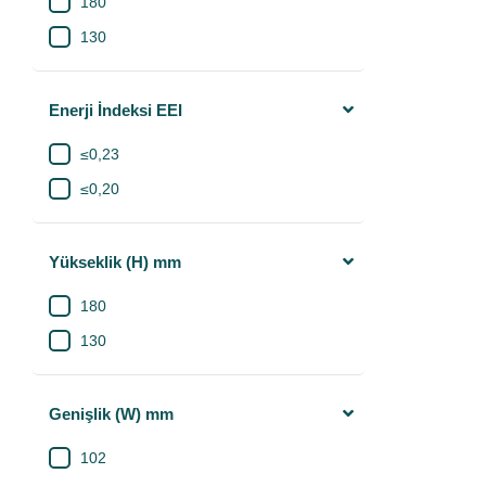
180
130
Enerji İndeksi EEI
≤0,23
≤0,20
Yükseklik (H) mm
180
130
Genişlik (W) mm
102