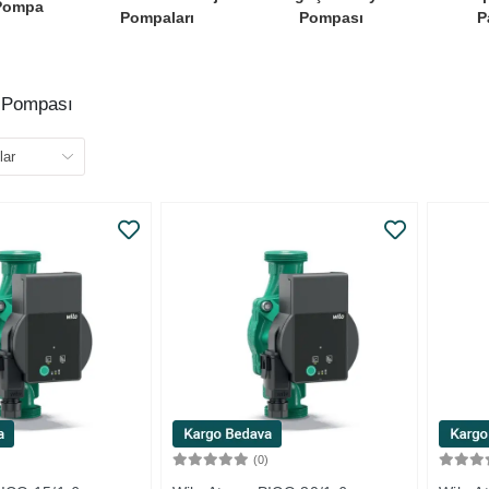
 Pompa
Pompaları
Pompası
P
n Pompası
)
(0)
Sepete Ekle
Sepete Ekle