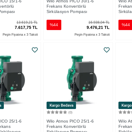
PICO 15/1-6
Wilo Atmos PICO 30/1-6
Wilo A
ertörlü
Frekans Konvertörlü
Frekan
 Pompası
Sirkülasyon Pompası
Sirkül
13.619,21 TL
16.938,04 TL
%44
%44
7.617,75 TL
9.476,21 TL
Peşin Fiyatına x 3 Taksit
Peşin Fiyatına x 3 Taksit
)
(0)
Sepete Ekle
Sepete Ekle
PICO 25/1-6
Wilo Atmos PICO 25/1-6
Wilo A
ekans
Frekans Konvertörlü
Frekan
Sirkülasyon
Sirkülasyon Pompası
Sirkül