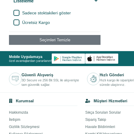
Listeleme
Sadece stoktakileri göster
Ücretsiz Kargo
Seçimleri Temizle
Mobile Uygulamaya
özel avantajlardan yararlanın!
Güvenli Alışveriş
Hızlı Gönderi
3D Secure ve 256 Bit SSL ile alışverişte
Hızlı kargo ile siparişler
tam güvenlik sağlar.
sürede ulaştırırız.
Kurumsal
Müşteri Hizmetleri
Hakkımızda
Sıkça Sorulan Sorular
İletişim
Sipariş Takip
Gizlilik Sözleşmesi
Havale Bildirimleri