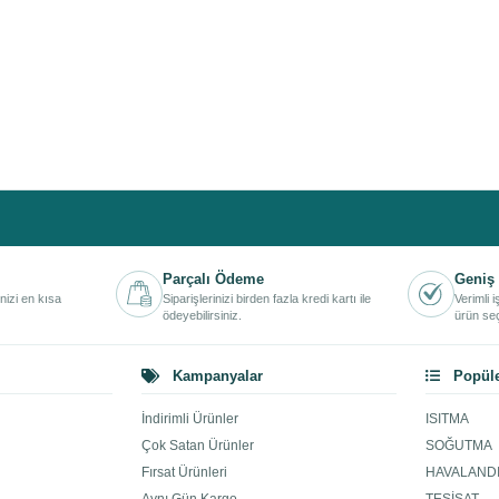
Parçalı Ödeme
Geniş 
inizi en kısa
Siparişlerinizi birden fazla kredi kartı ile
Verimli 
ödeyebilirsiniz.
ürün seç
Kampanyalar
Popüle
İndirimli Ürünler
ISITMA
Çok Satan Ürünler
SOĞUTMA
Fırsat Ürünleri
HAVALAND