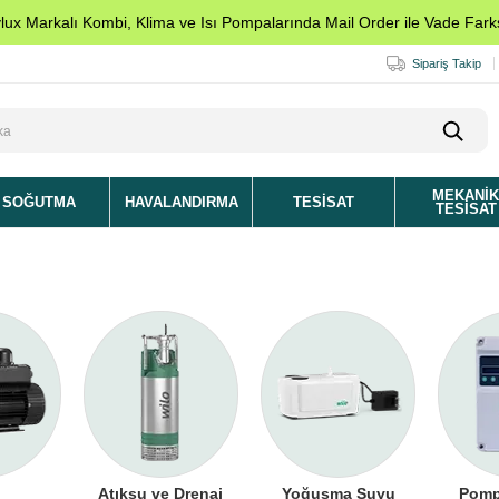
ylux Markalı Kombi, Klima ve Isı Pompalarında Mail Order ile Vade Farks
Sipariş Takip
MEKANI
SOĞUTMA
HAVALANDIRMA
TESISAT
TESISAT
Atıksu ve Drenaj
Yoğuşma Suyu
Pomp