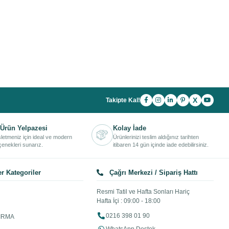
X
Takipte Kal!
Ürün Yelpazesi
Kolay İade
işletmeniz için ideal ve modern
Ürünlerinizi teslim aldığınız tarihten
enekleri sunarız.
itibaren 14 gün içinde iade edebilirsiniz.
r Kategoriler
Çağrı Merkezi / Sipariş Hattı
Resmi Tatil ve Hafta Sonları Hariç
Hafta İçi : 09:00 - 18:00
0216 398 01 90
IRMA