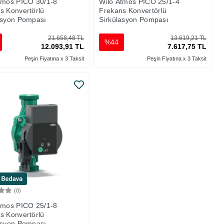
tmos PICO 30/1-8
Wilo Atmos PICO 25/1-4
s Konvertörlü
Frekans Konvertörlü
asyon Pompası
Sirkülasyon Pompası
21.658,48 TL
13.619,21 TL
%44
12.093,91 TL
7.617,75 TL
Peşin Fiyatına x 3 Taksit
Peşin Fiyatına x 3 Taksit
(0)
Sepete Ekle
tmos PICO 25/1-8
s Konvertörlü
asyon Pompası