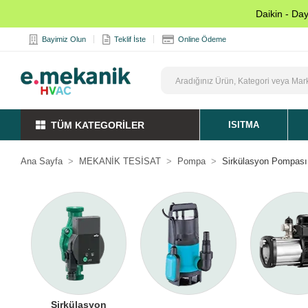
Daikin - Da
Bayimiz Olun
Teklif İste
Online Ödeme
TÜM KATEGORİLER
ISITMA
Ana Sayfa
MEKANİK TESİSAT
Pompa
Sirkülasyon Pompası
Sirkülasyon