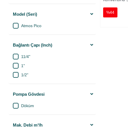
Pompası
%44
Model (Seri)
Atmos Pico
Bağlantı Çapı (Inch)
11/4"
1"
1/2"
Pompa Gövdesi
Döküm
Mak. Debi m³/h