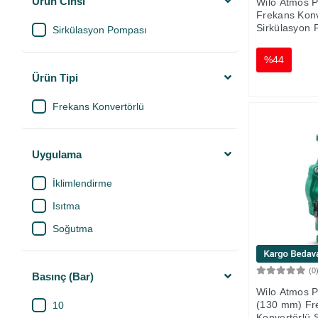
Ürün Cinsi
Wilo Atmos 
Frekans Konv
Sirkülasyon
Sirkülasyon Pompası
%44
Ürün Tipi
Frekans Konvertörlü
Uygulama
İklimlendirme
Isıtma
Soğutma
(0
Basınç (Bar)
Wilo Atmos 
(130 mm) Fr
10
Konvertörlü 