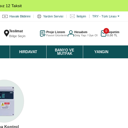
ız 12 Taksit
Havale Bildirimi
Yardım Servisi
İletişim
TRY - Türk Lirası
Teslimat
0
Proje Listem
Hesabım
Sepetim
Favori Ürünlerim
Giriş Yap / Üye Ol
0,00 TL
Bölge Seçin
K
BANYO VE
HIRDAVAT
YANGIN
MUTFAK
a Kontrol