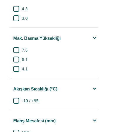
4.3
3.0
Mak. Basma Yüksekliği
7.6
6.1
4.1
Akışkan Sıcaklığı (°C)
-10 / +95
Flanş Mesafesi (mm)