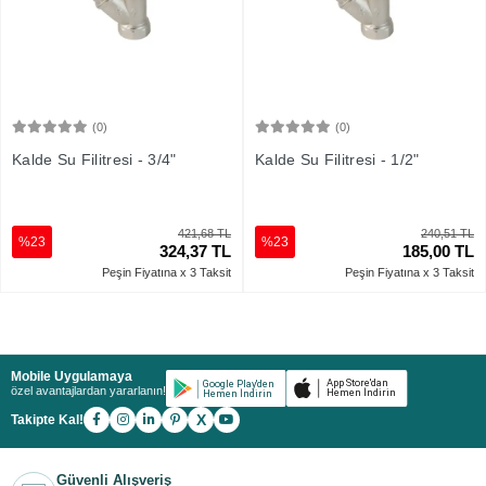
(0)
(0)
Sepete Ekle
Sepete Ekle
Kalde Su Filitresi - 3/4"
Kalde Su Filitresi - 1/2"
421,68 TL
240,51 TL
%23
%23
324,37 TL
185,00 TL
Peşin Fiyatına x 3 Taksit
Peşin Fiyatına x 3 Taksit
Mobile Uygulamaya
özel avantajlardan yararlanın!
X
Takipte Kal!
Güvenli Alışveriş