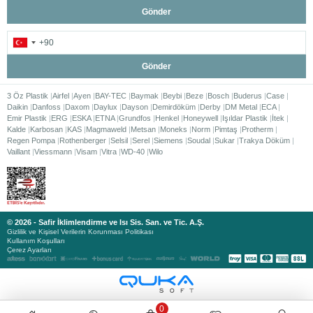
Gönder
Gönder
3 Öz Plastik
Airfel
Ayen
BAY-TEC
Baymak
Beybi
Beze
Bosch
Buderus
Case
Daikin
Danfoss
Daxom
Daylux
Dayson
Demirdöküm
Derby
DM Metal
ECA
Emir Plastik
ERG
ESKA
ETNA
Grundfos
Henkel
Honeywell
Işıldar Plastik
İtek
Kalde
Karbosan
KAS
Magmaweld
Metsan
Moneks
Norm
Pimtaş
Protherm
Regen Pompa
Rothenberger
Selsil
Serel
Siemens
Soudal
Sukar
Trakya Döküm
Vaillant
Viessmann
Visam
Vitra
WD-40
Wilo
© 2026 - Safir İklimlendirme ve Isı Sis. San. ve Tic. A.Ş.
Gizlilik ve Kişisel Verilerin Korunması Politikası
Kullanım Koşulları
Çerez Ayarları
0