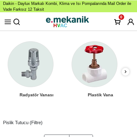
Daikin - Daylux Markalı Kombi, Klima ve Isı Pompalarında Mail Order ile
Vade Farksız 12 Taksit
0
Radyatör Vanası
Plastik Vana
Pislik Tutucu (Filtre)