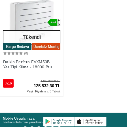
Tükendi
(0)
Stokta Yok
Daikin Perfera FVXM50B
Yer Tipi Klima - 18000 Btu
148.629,90 TL
%16
125.532,30 TL
Peşin Fiyatına x 3 Taksit
Mobile Uygulamaya
özel avantajlardan yararlanın!