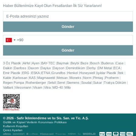
Haber Bültenimize Kayıt Olun Fırsatlardan İlk Siz Yararlanın!
Gönder
Gönder
3 Öz Plastik
Airfel
Ayen
BAY-TEC
Baymak
Beybi
Beze
Bosch
Buderus
Case
Daikin
Danfoss
Daxom
Daylux
Dayson
Demirdöküm
Derby
DM Metal
ECA
Emir Plastik
ERG
ESKA
ETNA
Grundfos
Henkel
Honeywell
Işıldar Plastik
İtek
Kalde
Karbosan
KAS
Magmaweld
Metsan
Moneks
Norm
Pimtaş
Protherm
Regen Pompa
Rothenberger
Selsil
Serel
Siemens
Soudal
Sukar
Trakya Döküm
Vaillant
Viessmann
Visam
Vitra
WD-40
Wilo
© 2026 - Safir İklimlendirme ve Isı Sis. San. ve Tic. A.Ş.
Gizlilik ve Kişisel Verilerin Korunması Politikası
Kullanım Koşulları
Çerez Ayarları