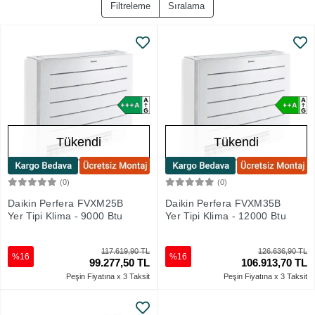
Filtreleme
Sıralama
Tükendi
Tükendi
(0)
(0)
Stokta Yok
Stokta Yok
Daikin Perfera FVXM25B
Daikin Perfera FVXM35B
Yer Tipi Klima - 9000 Btu
Yer Tipi Klima - 12000 Btu
117.619,90 TL
126.636,90 TL
%16
%16
99.277,50 TL
106.913,70 TL
Peşin Fiyatına x 3 Taksit
Peşin Fiyatına x 3 Taksit