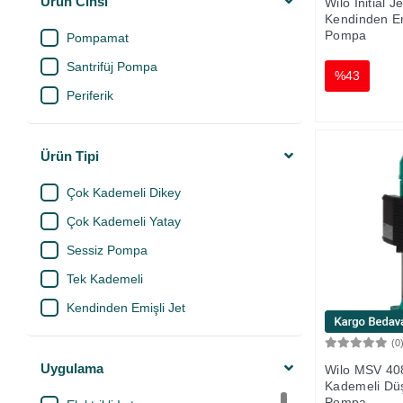
Ürün Cinsi
Wilo Initial 
Kendinden Em
Pompa
Pompamat
Santrifüj Pompa
%43
Periferik
Ürün Tipi
Çok Kademeli Dikey
Çok Kademeli Yatay
Sessiz Pompa
Tek Kademeli
Kendinden Emişli Jet
(0
Uygulama
Wilo MSV 40
Kademeli Düş
Pompa