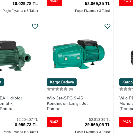
%43
%43
16.029,78 TL
52.069,35 TL
Peşin Fiyatına x 3 Taksit
Peşin Fiyatına x 3 Taksit
)
(0)
Sepete Ekle
Sepete Ekle
EA Hidrofor
Wilo Jet-SPG 9-45
Wilo P
omatik
Kendinden Emişli Jet
Monofa
 Pompa
Pompa
(Pomp
12.204,07 TL
52.813,39 TL
%43
%43
6.959,73 TL
29.969,05 TL
Peşin Fiyatına x 3 Taksit
Peşin Fiyatına x 3 Taksit