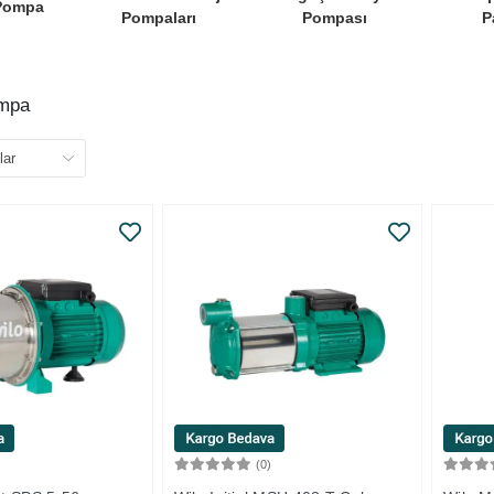
 Pompa
Pompaları
Pompası
P
ompa
)
(0)
Sepete Ekle
Sepete Ekle