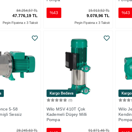
84.254,57 TL
15.913,52 TL
%43
%43
47.776,19 TL
9.078,96 TL
Peşin Fiyatına x 3 Taksit
Peşin Fiyatına x 3 Taksit
)
(0)
Sepete Ekle
Sepete Ekle
ence 5-58
Wilo MSV 410T Çok
Wilo J
işli Sessiz
Kademeli Düşey Milli
Kendin
Pompa
Pomp
28.245,63 TL
91.871,46 TL