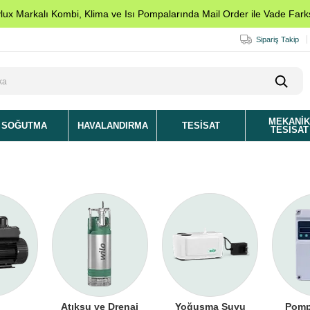
ylux Markalı Kombi, Klima ve Isı Pompalarında Mail Order ile Vade Farks
Sipariş Takip
MEKANI
SOĞUTMA
HAVALANDIRMA
TESISAT
TESISAT
Atıksu ve Drenaj
Yoğuşma Suyu
Pomp