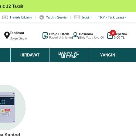
ız 12 Taksit
Havale Bildirimi
Yardım Servisi
İletişim
TRY - Türk Lirası
Teslimat
0
Proje Listem
Hesabım
Sepetim
Favori Ürünlerim
Giriş Yap / Üye Ol
0,00 TL
Bölge Seçin
K
BANYO VE
HIRDAVAT
YANGIN
MUTFAK
a Kontrol