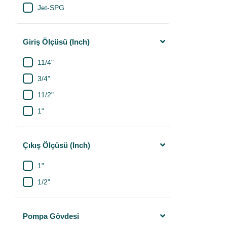
Jet-SPG
Giriş Ölçüsü (Inch)
11/4"
3/4"
11/2"
1"
Çıkış Ölçüsü (Inch)
1"
1/2"
Pompa Gövdesi