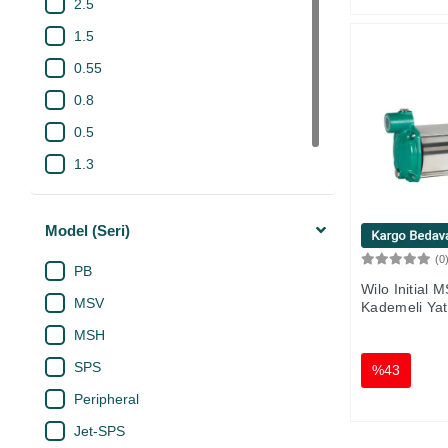
2.5
1.5
0.55
0.8
0.5
1.3
1.0
Model (Seri)
(0
PB
Wilo Initial
MSV
Kademeli Yat
MSH
SPS
%43
Peripheral
Jet-SPS