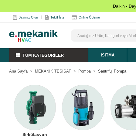
Daikin - Da
Bayimiz Olun
Teklif İste
Online Ödeme
TÜM KATEGORİLER
ISITMA
Ana Sayfa
MEKANİK TESİSAT
Pompa
Santrifüj Pompa
Sirkülasyon