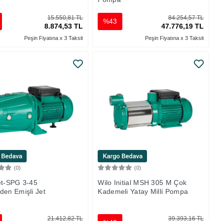
15.550,81 TL
84.254,57 TL
%43
8.874,53 TL
47.776,19 TL
Peşin Fiyatına x 3 Taksit
Peşin Fiyatına x 3 Taksit
(0)
(0)
Sepete Ekle
Sepete Ekle
et-SPG 3-45
Wilo Initial MSH 305 M Çok
den Emişli Jet
Kademeli Yatay Milli Pompa
a
21.412,82 TL
39.393,16 TL