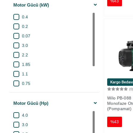
%43
Motor Gücü (kW)
0.4
0.2
0.07
3.0
2.2
1.85
1.1
0.75
(0
0.6
Wilo PB-088 
0.37
Motor Gücü (Hp)
Monofaze Ot
(Pompamat)
1.0
4.0
%43
3.0