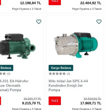
%43
12.198,84 TL
22.404,92 TL
Peşin Fiyatına x 3 Taksit
Peşin Fiyatına x 3 Taksit
(0)
(0)
Sepete Ekle
Sepete Ekle
B-201 EA Hidrofor
Wilo Initial Jet-SPS 4-44
ze Otomatik
Kendinden Emişli Jet
amat) Pompa
Pompa
16.201,77 TL
31.510,01 TL
%43
9.215,70 TL
17.869,71 TL
Peşin Fiyatına x 3 Taksit
Peşin Fiyatına x 3 Taksit