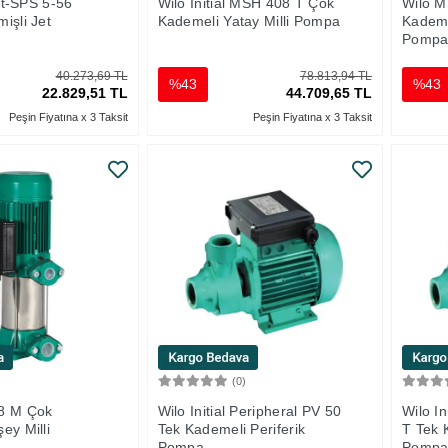
Jet-SPS 5-56
Wilo Initial MSH 408 T Çok
Wilo 
işli Jet
Kademeli Yatay Milli Pompa
Kademe
Pomp
40.273,69 TL
78.813,94 TL
%43
%43
22.829,51 TL
44.709,65 TL
Peşin Fiyatına x 3 Taksit
Peşin Fiyatına x 3 Taksit
)
(0)
Sepete Ekle
Sepete Ekle
8 M Çok
Wilo Initial Peripheral PV 50
Wilo In
ey Milli
Tek Kademeli Periferik
T Tek 
Pompa
Pomp