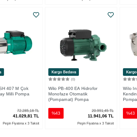
)
(0)
Sepete Ekle
Sepete Ekle
 MSH 407 M Çok
Wilo PB-400 EA Hidrofor
Wilo In
ay Milli Pompa
Monofaze Otomatik
Kendin
(Pompamat) Pompa
Pomp
72.285,18 TL
20.991,45 TL
%43
%43
41.029,81 TL
11.941,06 TL
Peşin Fiyatına x 3 Taksit
Peşin Fiyatına x 3 Taksit