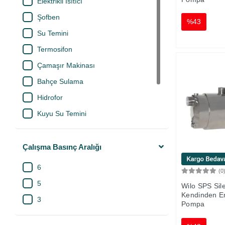
Elektrikli Isıtıcı
Şofben
%43
Su Temini
Termosifon
Çamaşır Makinası
Bahçe Sulama
Hidrofor
Kuyu Su Temini
Tank Su Temini
Yangın Söndürme
Çalışma Basınç Aralığı
Endüstriyel Makineler
6
(0
5
Wilo SPS Sil
Kendinden Em
3
Pompa