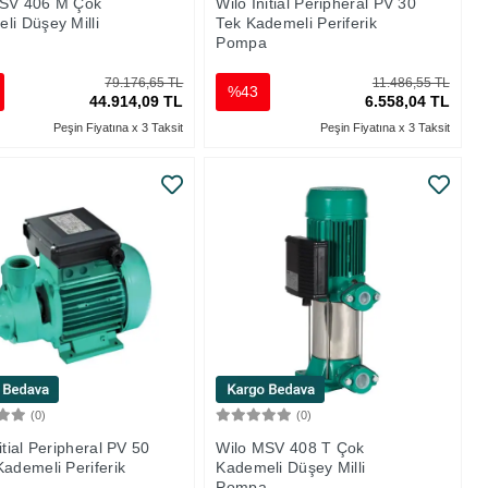
MSV 406 M Çok
Wilo Initial Peripheral PV 30
li Düşey Milli
Tek Kademeli Periferik
a
Pompa
79.176,65 TL
11.486,55 TL
%43
44.914,09 TL
6.558,04 TL
Peşin Fiyatına x 3 Taksit
Peşin Fiyatına x 3 Taksit
(0)
(0)
Sepete Ekle
Sepete Ekle
itial Peripheral PV 50
Wilo MSV 408 T Çok
Kademeli Periferik
Kademeli Düşey Milli
a
Pompa