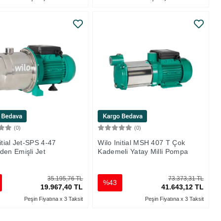
(0)
(0)
Sepete Ekle
Sepete Ekle
itial Jet-SPS 4-47
Wilo Initial MSH 407 T Çok
den Emişli Jet
Kademeli Yatay Milli Pompa
a
35.195,76 TL
73.373,31 TL
%43
19.967,40 TL
41.643,12 TL
Peşin Fiyatına x 3 Taksit
Peşin Fiyatına x 3 Taksit