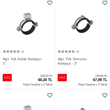
(0)
(0)
Sepete Ekle
Sepete Ekle
Ağır Yük Kafalı Kelepçe -
Ağır Yük Somunlu
2"
Kelepçe - 3"
125,07 TL
140,91 TL
%52
%52
60,26 TL
67,89 TL
Peşin Fiyatına x 3 Taksit
Peşin Fiyatına x 3 Taksit