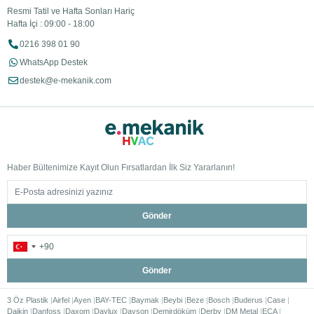
Resmi Tatil ve Hafta Sonları Hariç
Hafta İçi : 09:00 - 18:00
0216 398 01 90
WhatsApp Destek
destek@e-mekanik.com
Haber Bültenimize Kayıt Olun Fırsatlardan İlk Siz Yararlanın!
Gönder
Gönder
3 Öz Plastik
Airfel
Ayen
BAY-TEC
Baymak
Beybi
Beze
Bosch
Buderus
Case
Daikin
Danfoss
Daxom
Daylux
Dayson
Demirdöküm
Derby
DM Metal
ECA