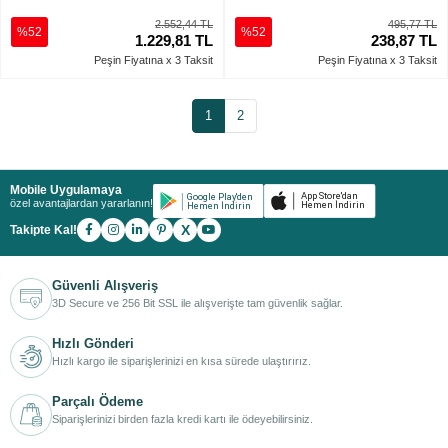
2.552,44 TL
495,77 TL
%52
%52
1.229,81 TL
238,87 TL
Peşin Fiyatına x 3 Taksit
Peşin Fiyatına x 3 Taksit
1
2
Mobile Uygulamaya
özel avantajlardan yararlanın!
X
Takipte Kal!
Güvenli Alışveriş
3D Secure ve 256 Bit SSL ile alışverişte tam güvenlik sağlar.
Hızlı Gönderi
Hızlı kargo ile siparişlerinizi en kısa sürede ulaştırırız.
Parçalı Ödeme
Siparişlerinizi birden fazla kredi kartı ile ödeyebilirsiniz.