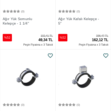
(0)
(0)
Sepete Ekle
Sepete Ekle
Ağır Yük Somunlu
Ağır Yük Kafalı Kelepçe -
Kelepçe - 1 1/4"
5"
102,41 TL
336,47 TL
%52
%52
49,34 TL
162,12 TL
Peşin Fiyatına x 3 Taksit
Peşin Fiyatına x 3 Taksit
(0)
(0)
Sepete Ekle
Sepete Ekle