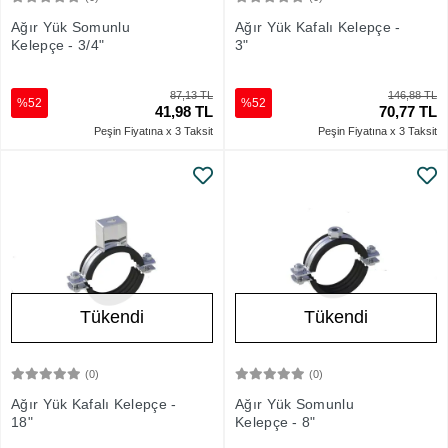
Sepete Ekle
Sepete Ekle
Ağır Yük Somunlu
Ağır Yük Kafalı Kelepçe -
Kelepçe - 3/4"
3"
87,13 TL
146,88 TL
%52
%52
41,98 TL
70,77 TL
Peşin Fiyatına x 3 Taksit
Peşin Fiyatına x 3 Taksit
Tükendi
Tükendi
(0)
(0)
Stokta Yok
Stokta Yok
Ağır Yük Kafalı Kelepçe -
Ağır Yük Somunlu
18"
Kelepçe - 8"