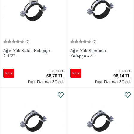
(0)
(0)
Sepete Ekle
Sepete Ekle
Ağır Yük Kafalı Kelepçe -
Ağır Yük Somunlu
2 1/2"
Kelepçe - 4"
138,44 TL
199,54 TL
%52
%52
66,70 TL
96,14 TL
Peşin Fiyatına x 3 Taksit
Peşin Fiyatına x 3 Taksit