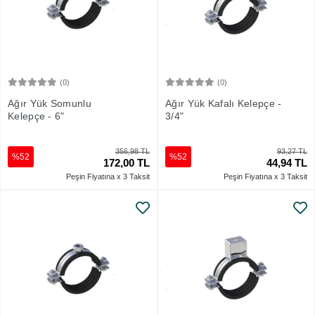
(0)
(0)
Sepete Ekle
Sepete Ekle
Ağır Yük Somunlu
Ağır Yük Kafalı Kelepçe -
Kelepçe - 6"
3/4"
356,98 TL
93,27 TL
%52
%52
172,00 TL
44,94 TL
Peşin Fiyatına x 3 Taksit
Peşin Fiyatına x 3 Taksit