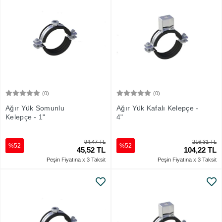
(0)
(0)
Sepete Ekle
Sepete Ekle
Ağır Yük Somunlu
Ağır Yük Kafalı Kelepçe -
Kelepçe - 1"
4"
94,47 TL
216,31 TL
%52
%52
45,52 TL
104,22 TL
Peşin Fiyatına x 3 Taksit
Peşin Fiyatına x 3 Taksit