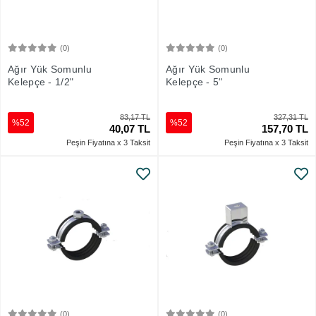
(0)
(0)
Sepete Ekle
Sepete Ekle
Ağır Yük Somunlu
Ağır Yük Somunlu
Kelepçe - 1/2"
Kelepçe - 5"
83,17 TL
327,31 TL
%52
%52
40,07 TL
157,70 TL
Peşin Fiyatına x 3 Taksit
Peşin Fiyatına x 3 Taksit
(0)
(0)