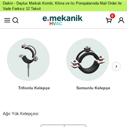
Daikin - Daylux Markalı Kombi, Klima ve Isı Pompalarında Mail Order ile
Vade Farksız 12 Taksit
0
Trifonlu Kelepçe
Somunlu Kelepçe
Ağır Yük Kelepçesi