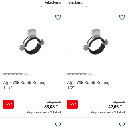
Filtreleme
Sıralama
(0)
(0)
Sepete Ekle
Sepete Ekle
Ağır Yük Kafalı Kelepçe -
Ağır Yük Kafalı Kelepçe -
1 1/2"
1/2"
116,28 TL
88,53 TL
%52
%52
56,03 TL
42,66 TL
Peşin Fiyatına x 3 Taksit
Peşin Fiyatına x 3 Taksit