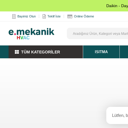
Daikin - Da
Bayimiz Olun
Teklif İste
Online Ödeme
TÜM KATEGORİLER
ISITMA