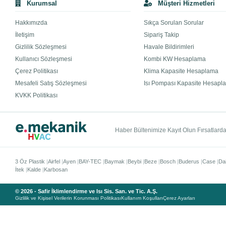
Kurumsal
Müşteri Hizmetleri
Hakkımızda
Sıkça Sorulan Sorular
İletişim
Sipariş Takip
Gizlilik Sözleşmesi
Havale Bildirimleri
Kullanıcı Sözleşmesi
Kombi KW Hesaplama
Çerez Politikası
Klima Kapasite Hesaplama
Mesafeli Satış Sözleşmesi
Isı Pompası Kapasite Hesapl
KVKK Politikası
Haber Bültenimize Kayıt Olun Fırsatlardan
3 Öz Plastik
Airfel
Ayen
BAY-TEC
Baymak
Beybi
Beze
Bosch
Buderus
Case
Da
İtek
Kalde
Karbosan
© 2026 - Safir İklimlendirme ve Isı Sis. San. ve Tic. A.Ş.
Gizlilik ve Kişisel Verilerin Korunması Politikası
Kullanım Koşulları
Çerez Ayarları