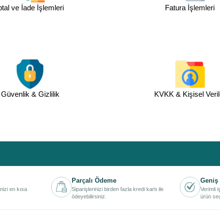
ptal ve İade İşlemleri
Fatura İşlemleri
Güvenlik & Gizlilik
KVKK & Kişisel Veril
Parçalı Ödeme
Geniş 
inizi en kısa
Siparişlerinizi birden fazla kredi kartı ile
Verimli 
ödeyebilirsiniz.
ürün seç