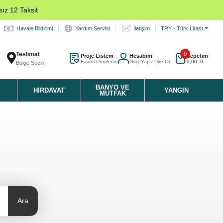
ız 12 Taksit
Havale Bildirimi
Yardım Servisi
İletişim
TRY - Türk Lirası
Teslimat
0
Proje Listem
Hesabım
Sepetim
Favori Ürünlerim
Giriş Yap / Üye Ol
0,00 TL
Bölge Seçin
K
BANYO VE
HIRDAVAT
YANGIN
MUTFAK
Ara