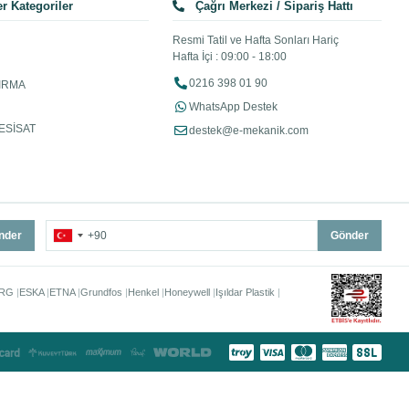
r Kategoriler
Çağrı Merkezi / Sipariş Hattı
Resmi Tatil ve Hafta Sonları Hariç
Hafta İçi : 09:00 - 18:00
0216 398 01 90
IRMA
WhatsApp Destek
ESİSAT
destek@e-mekanik.com
nder
Gönder
RG
ESKA
ETNA
Grundfos
Henkel
Honeywell
Işıldar Plastik