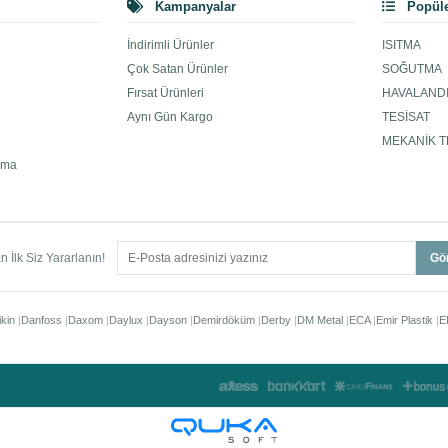
Kampanyalar
Popüle
İndirimli Ürünler
ISITMA
Çok Satan Ürünler
SOĞUTMA
Fırsat Ürünleri
HAVALAND
Aynı Gün Kargo
TESİSAT
MEKANİK T
ama
 İlk Siz Yararlanın!
Gö
ikin
Danfoss
Daxom
Daylux
Dayson
Demirdöküm
Derby
DM Metal
ECA
Emir Plastik
E