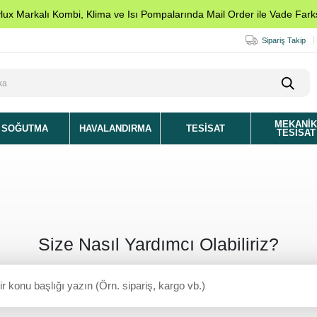
ylux Markalı Kombi, Klima ve Isı Pompalarında Mail Order ile Vade Farks
Sipariş Takip
MEKANI
SOĞUTMA
HAVALANDIRMA
TESISAT
TESISAT
Size Nasıl Yardımcı Olabiliriz?