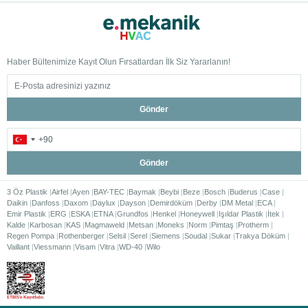
Haber Bültenimize Kayıt Olun Fırsatlardan İlk Siz Yararlanın!
Gönder
Gönder
3 Öz Plastik
Airfel
Ayen
BAY-TEC
Baymak
Beybi
Beze
Bosch
Buderus
Case
Daikin
Danfoss
Daxom
Daylux
Dayson
Demirdöküm
Derby
DM Metal
ECA
Emir Plastik
ERG
ESKA
ETNA
Grundfos
Henkel
Honeywell
Işıldar Plastik
İtek
Kalde
Karbosan
KAS
Magmaweld
Metsan
Moneks
Norm
Pimtaş
Protherm
Regen Pompa
Rothenberger
Selsil
Serel
Siemens
Soudal
Sukar
Trakya Döküm
Vaillant
Viessmann
Visam
Vitra
WD-40
Wilo