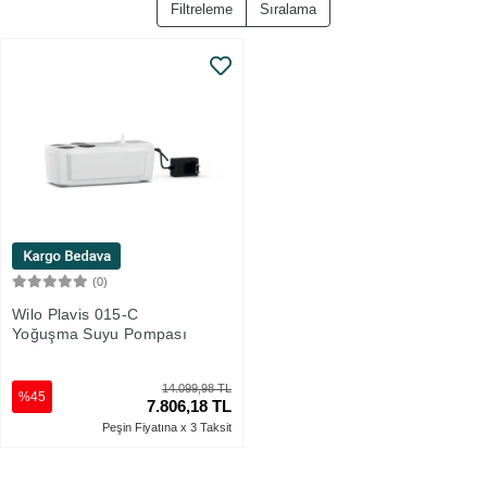
Filtreleme
Sıralama
(0)
Sepete Ekle
Wilo Plavis 015-C
Yoğuşma Suyu Pompası
14.099,98 TL
%45
7.806,18 TL
Peşin Fiyatına x 3 Taksit