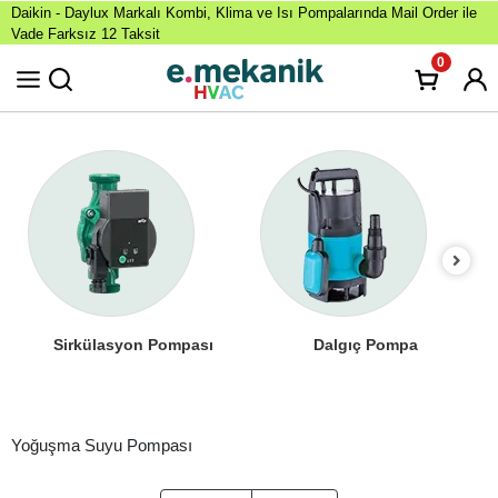
Daikin - Daylux Markalı Kombi, Klima ve Isı Pompalarında Mail Order ile
Vade Farksız 12 Taksit
0
Sirkülasyon Pompası
Dalgıç Pompa
Yoğuşma Suyu Pompası