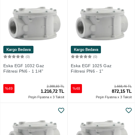
(0)
(0)
Sepete Ekle
Sepete Ekle
Eska EGF 1032 Gaz
Eska EGF 1025 Gaz
Filitresi PN6 - 1 1/4"
Filitresi PN6 - 1"
2.388,93 TL
1.668,46 TL
%49
%48
1.216,72 TL
872,15 TL
Peşin Fiyatına x 3 Taksit
Peşin Fiyatına x 3 Taksit