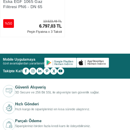
Eska EGF 1065 Gaz
Filitresi PN6 - DN 65
13.523,48 TL
%50
6.797,03 TL
Peşin Fiyatına x 3 Taksit
Mobile Uygulamaya
özel avantajlardan yararlanın!
X
Takipte Kal!
Güvenli Alışveriş
3D Secure ve 256 Bit SSL ile alışverişte tam güvenlik sağlar.
Hızlı Gönderi
Hızlı kargo ile siparişlerinizi en kısa sürede ulaştırırız.
Parçalı Ödeme
Siparişlerinizi birden fazla kredi kartı ile ödeyebilirsiniz.