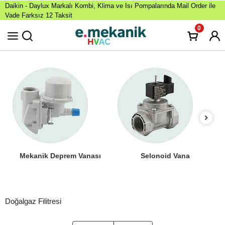
Daikin - Daylux Markalı Kombi, Klima ve Isı Pompalarında Mail Order ile
Vade Farksız 12 Taksit
0
Mekanik Deprem Vanası
Selonoid Vana
Doğalgaz Filitresi