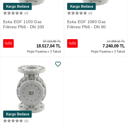
(0)
(0)
Sepete Ekle
Sepete Ekle
Eska EGF 1100 Gaz
Eska EGF 1080 Gaz
Filitresi PN6 - DN 100
Filitresi PN6 - DN 80
37.110,85 TL
14.359,11 TL
%50
%50
18.517,04 TL
7.240,09 TL
Peşin Fiyatına x 3 Taksit
Peşin Fiyatına x 3 Taksit
(0)
Sepete Ekle