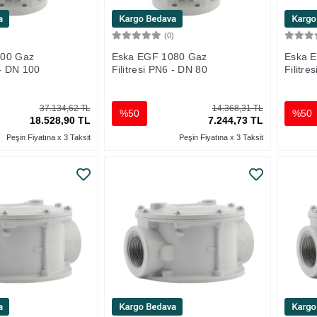
)
(0)
Sepete Ekle
Sepete Ekle
100 Gaz
Eska EGF 1080 Gaz
Eska 
 - DN 100
Filitresi PN6 - DN 80
Filitre
37.134,62 TL
14.368,31 TL
%50
%50
18.528,90 TL
7.244,73 TL
Peşin Fiyatına x 3 Taksit
Peşin Fiyatına x 3 Taksit