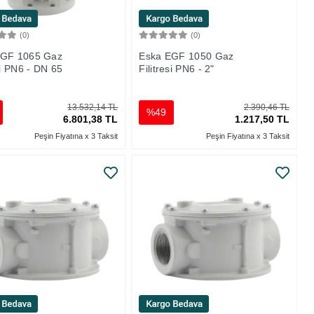
(0)
(0)
Sepete Ekle
Sepete Ekle
EGF 1065 Gaz
Eska EGF 1050 Gaz
si PN6 - DN 65
Filitresi PN6 - 2"
13.532,14 TL
2.390,46 TL
%49
6.801,38 TL
1.217,50 TL
Peşin Fiyatına x 3 Taksit
Peşin Fiyatına x 3 Taksit