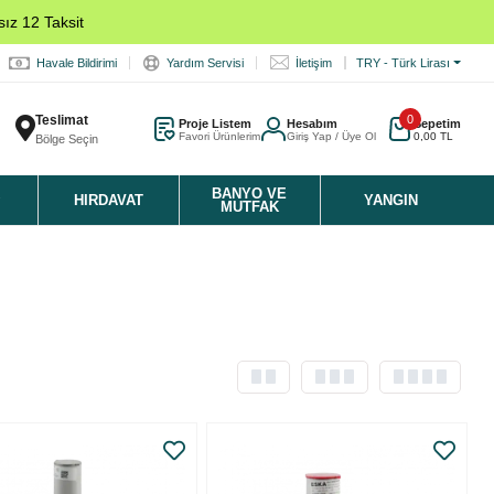
ız 12 Taksit
Havale Bildirimi
Yardım Servisi
İletişim
TRY - Türk Lirası
Teslimat
0
Proje Listem
Hesabım
Sepetim
Favori Ürünlerim
Giriş Yap / Üye Ol
0,00 TL
Bölge Seçin
K
BANYO VE
HIRDAVAT
YANGIN
MUTFAK