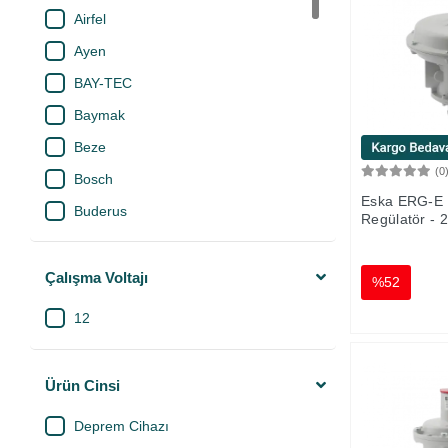
Airfel
Ayen
BAY-TEC
Baymak
Beze
(0
Bosch
Eska ERG-E 
Buderus
Regülatör - 2
Case
Daikin
Çalışma Voltajı
%52
Daxom
12
Daylux
Dayson
Ürün Cinsi
Demirdöküm
Deprem Cihazı
Derby