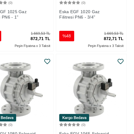
(0)
(0)
Sepete Ekle
Sepete Ekle
EGF 1025 Gaz
Eska EGF 1020 Gaz
si PN6 - 1"
Filitresi PN6 - 3/4"
1.669,53 TL
1.669,53 TL
%48
872,71 TL
872,71 TL
Peşin Fiyatına x 3 Taksit
Peşin Fiyatına x 3 Taksit
(0)
(0)
Sepete Ekle
Sepete Ekle
GV 1080 Selonoid
Eska EGV 1065 Selonoid