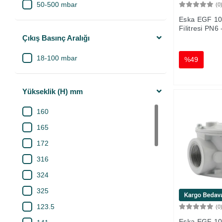
50-500 mbar
(0
Eska EGF 1
Filitresi PN6 
Çıkış Basınç Aralığı
18-100 mbar
%49
Yükseklik (H) mm
160
165
172
316
324
325
123.5
(0
Eska EGF 1