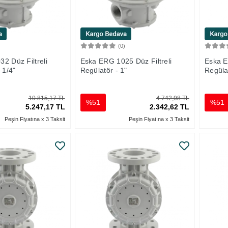
)
(0)
Sepete Ekle
Sepete Ekle
2 Düz Filtreli
Eska ERG 1025 Düz Filtreli
Eska E
 1/4"
Regülatör - 1"
Regülat
10.815,17 TL
4.742,98 TL
%51
%51
5.247,17 TL
2.342,62 TL
Peşin Fiyatına x 3 Taksit
Peşin Fiyatına x 3 Taksit