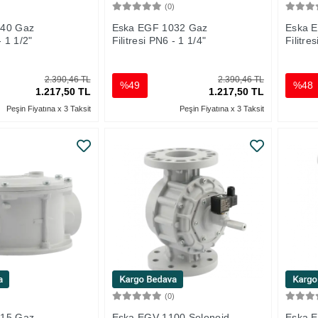
)
(0)
Sepete Ekle
Sepete Ekle
040 Gaz
Eska EGF 1032 Gaz
Eska 
- 1 1/2"
Filitresi PN6 - 1 1/4"
Filitre
2.390,46 TL
2.390,46 TL
%49
%48
1.217,50 TL
1.217,50 TL
Peşin Fiyatına x 3 Taksit
Peşin Fiyatına x 3 Taksit
)
(0)
Sepete Ekle
Sepete Ekle
015 Gaz
Eska EGV 1100 Selonoid
Eska E