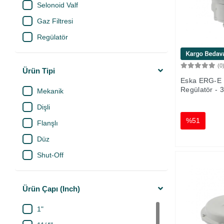
Selonoid Valf
DM Metal
Gaz Filtresi
ECA
Regülatör
Emir Plastik
ESKA
(0
Ürün Tipi
Grundfos
Eska ERG-E 
Henkel
Regülatör - 3
Mekanik
Honeywell
Dişli
%51
Işıldar Plastik
Flanşlı
İtek
Düz
Kalde
Shut-Off
KAS
Metsan
Ürün Çapı (Inch)
Norm
1"
Pimtaş