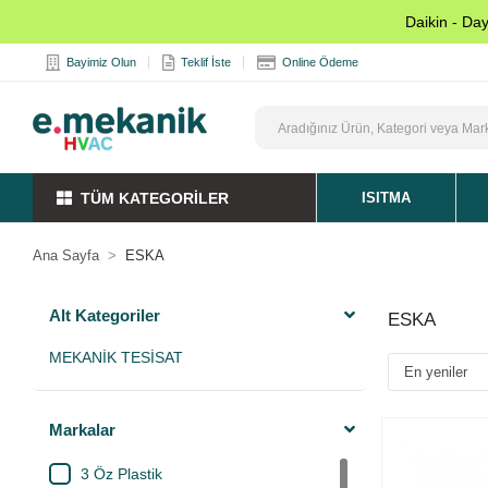
Daikin - Da
Bayimiz Olun
Teklif İste
Online Ödeme
TÜM KATEGORİLER
ISITMA
Ana Sayfa
ESKA
Alt Kategoriler
ESKA
MEKANİK TESİSAT
Markalar
3 Öz Plastik