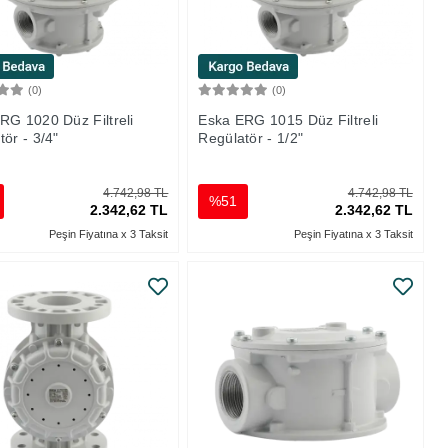
(0)
(0)
Sepete Ekle
Sepete Ekle
RG 1020 Düz Filtreli
Eska ERG 1015 Düz Filtreli
ör - 3/4"
Regülatör - 1/2"
4.742,98 TL
4.742,98 TL
%51
2.342,62 TL
2.342,62 TL
Peşin Fiyatına x 3 Taksit
Peşin Fiyatına x 3 Taksit