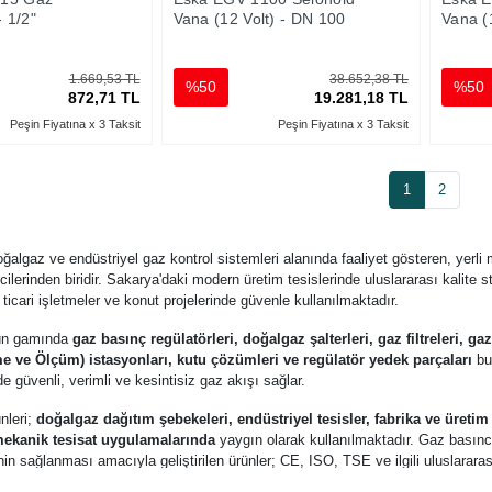
- 1/2"
Vana (12 Volt) - DN 100
Vana (
1.669,53 TL
38.652,38 TL
%50
%50
872,71 TL
19.281,18 TL
Peşin Fiyatına x 3 Taksit
Peşin Fiyatına x 3 Taksit
1
2
oğalgaz ve endüstriyel gaz kontrol sistemleri alanında faaliyet gösteren, yerli m
cilerinden biridir. Sakarya'daki modern üretim tesislerinde uluslararası kalite s
, ticari işletmeler ve konut projelerinde güvenle kullanılmaktadır.
ün gamında
gaz basınç regülatörleri, doğalgaz şalterleri, gaz filtreleri, ga
 ve Ölçüm) istasyonları, kutu çözümleri ve regülatör yedek parçaları
bul
e güvenli, verimli ve kesintisiz gaz akışı sağlar.
nleri;
doğalgaz dağıtım şebekeleri, endüstriyel tesisler, fabrika ve üretim a
 mekanik tesisat uygulamalarında
yaygın olarak kullanılmaktadır. Gaz basınc
ğinin sağlanması amacıyla geliştirilen ürünler; CE, ISO, TSE ve ilgili uluslarar