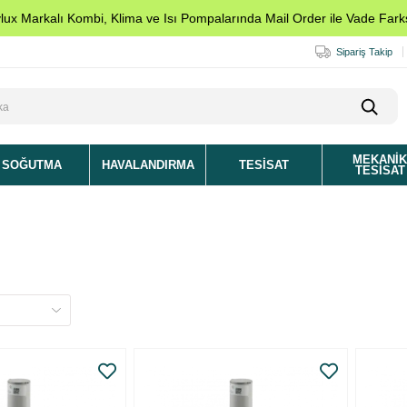
ylux Markalı Kombi, Klima ve Isı Pompalarında Mail Order ile Vade Farks
Sipariş Takip
MEKANI
SOĞUTMA
HAVALANDIRMA
TESISAT
TESISAT