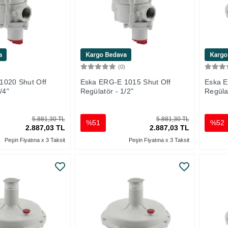
)
(0)
Sepete Ekle
Sepete Ekle
1020 Shut Off
Eska ERG-E 1015 Shut Off
Eska E
/4"
Regülatör - 1/2"
Regüla
5.881,30 TL
5.881,30 TL
%51
%52
2.887,03 TL
2.887,03 TL
Peşin Fiyatına x 3 Taksit
Peşin Fiyatına x 3 Taksit