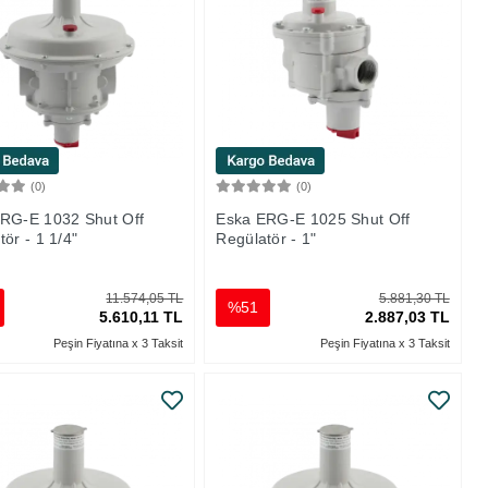
(0)
(0)
Sepete Ekle
Sepete Ekle
RG-E 1032 Shut Off
Eska ERG-E 1025 Shut Off
ör - 1 1/4"
Regülatör - 1"
11.574,05 TL
5.881,30 TL
%51
5.610,11 TL
2.887,03 TL
Peşin Fiyatına x 3 Taksit
Peşin Fiyatına x 3 Taksit