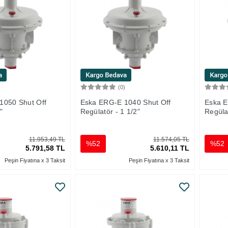
)
(0)
Sepete Ekle
Sepete Ekle
1050 Shut Off
Eska ERG-E 1040 Shut Off
Eska E
"
Regülatör - 1 1/2"
Regülat
11.953,49 TL
11.574,05 TL
%52
%52
5.791,58 TL
5.610,11 TL
Peşin Fiyatına x 3 Taksit
Peşin Fiyatına x 3 Taksit