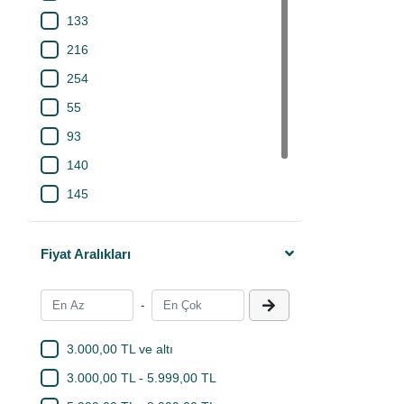
308
ESKA Valve'in ge
225
133
sağlarken;
doğa
330
146
sayesinde marka,
216
E-Mekanik'te
E
254
ekipmanlarını av
kolayca ulaşabil
55
güvenilir markal
93
140
145
225
122
Fiyat Aralıkları
-
3.000,00 TL ve altı
3.000,00 TL - 5.999,00 TL