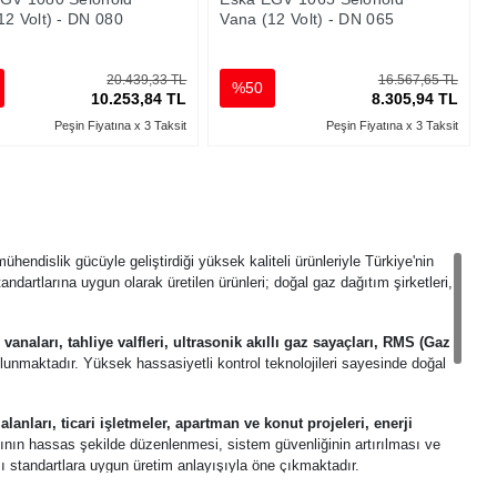
12 Volt) - DN 080
Vana (12 Volt) - DN 065
20.439,33 TL
16.567,65 TL
%50
10.253,84 TL
8.305,94 TL
Peşin Fiyatına x 3 Taksit
Peşin Fiyatına x 3 Taksit
ühendislik gücüyle geliştirdiği yüksek kaliteli ürünleriyle Türkiye'nin
tandartlarına uygun olarak üretilen ürünleri; doğal gaz dağıtım şirketleri,
z vanaları, tahliye valfleri, ultrasonik akıllı gaz sayaçları, RMS (Gaz
unmaktadır. Yüksek hassasiyetli kontrol teknolojileri sayesinde doğal
lanları, ticari işletmeler, apartman ve konut projeleri, enerji
ının hassas şekilde düzenlenmesi, sistem güvenliğinin artırılması ve
ası standartlara uygun üretim anlayışıyla öne çıkmaktadır.