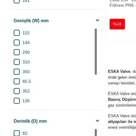
141
Filitresi PN6 
155
312
Genişlik (W) mm
%48
320
110
56
144
87
290
110
310
195
350
ESKA Valve
, d
önde gelen üreti
203
85.5
sanayi tesisleri
211
352
ESKA Valve ür
140
Basınç Düşürme
136
gaz sistemlerind
235
160
ESKA Valve ürü
257
355
Derinlik (D) mm
altyapıları ile
198
enerji verimlili
135
82