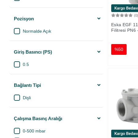
(0
Pozisyon
Eska EGF 1
Filitresi PN6
Normalde Açık
%50
Giriş Basıncı (PS)
0.5
Bağlantı Tipi
Dişli
Çalışma Basınç Aralığı
0-500 mbar