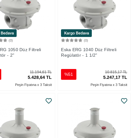
(0)
(0)
Sepete Ekle
Sepete Ekle
RG 1050 Düz Filtreli
Eska ERG 1040 Düz Filtreli
tör - 2"
Regülatör - 1 1/2"
11.194,61 TL
10.815,17 TL
%51
5.428,64 TL
5.247,17 TL
Peşin Fiyatına x 3 Taksit
Peşin Fiyatına x 3 Taksit