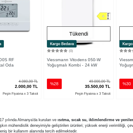
Tükendi
)
(0)
Sepete Ekle
Stokta Yok
300S RF
Viessmann Vitodens 050-W
Viessm
tal Oda
Yoğuşmalı Kombi - 24 kW
Yoğuşm
4.080,00 TL
49.000,00 TL
%28
%30
2.000,00 TL
35.500,00 TL
Peşin Fiyatına x 3 Taksit
Peşin Fiyatına x 3 Taksit
917 yılında Almanya'da kurulan ve
ısıtma, sıcak su, iklimlendirme ve yenilen
ı aşkın mühendislik deneyimiyle geliştirilen ürünleri; yüksek enerji verimliliği, 
eniş bir kullanım alanında tercih edilmektedir.