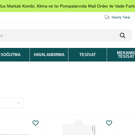
ylux Markalı Kombi, Klima ve Isı Pompalarında Mail Order ile Vade Farks
Sipariş Takip
MEKANI
SOĞUTMA
HAVALANDIRMA
TESISAT
TESISAT