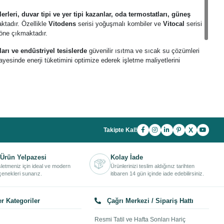
leri, duvar tipi ve yer tipi kazanlar, oda termostatları, güneş
ktadır. Özellikle
Vitodens
serisi yoğuşmalı kombiler ve
Vitocal
serisi
e öne çıkmaktadır.
mları ve endüstriyel tesislerde
güvenilir ısıtma ve sıcak su çözümleri
ayesinde enerji tüketimini optimize ederek işletme maliyetlerini
 termostatları ve ısıtma sistemi ekipmanlarını
avantajlı fiyatlar,
iz için ihtiyaç duyduğunuz profesyonel çözümlere kolayca ulaşabilirsiniz.
olojileriyle dünyanın en güvenilir ısıtma sistemleri markalarından biridir.
X
Takipte Kal!
Ürün Yelpazesi
Kolay İade
işletmeniz için ideal ve modern
Ürünlerinizi teslim aldığınız tarihten
enekleri sunarız.
itibaren 14 gün içinde iade edebilirsiniz.
r Kategoriler
Çağrı Merkezi / Sipariş Hattı
Resmi Tatil ve Hafta Sonları Hariç