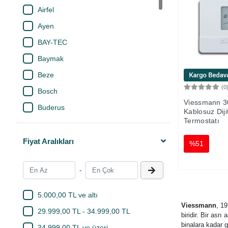
Airfel
Ayen
BAY-TEC
Baymak
Beze
(0
Bosch
Viessmann 
Buderus
Kablosuz Diji
Termostatı
Case
Daikin
Fiyat Aralıkları
%51
Daxom
-
Daylux
Dayson
5.000,00 TL ve altı
Demirdöküm
Viessmann
, 1
29.999,00 TL - 34.999,00 TL
biridir. Bir asr
Derby
binalara kadar g
34.999,00 TL ve üzeri