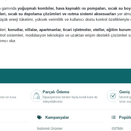
n gamında
yoğuşmalı kombiler, hava kaynaklı ısı pompaları, sıcak su boyler
mleri, sıcak su depolama çözümleri ve ısıtma sistemi aksesuarları
yer alma
üşük enerji tüketimi, yüksek verimlilik ve kullanıcı dostu kontrol özellikleriyl
leri;
konutlar, villalar, apartmanlar, ticari işletmeler, oteller, eğitim kuru
ntrol sistemleri, modülasyon teknolojisi ve uzaktan erişim destekli çözümleri s
mcı olur.
iessmann
markasına ait
yoğuşmalı kombiler, ısı pompaları, boylerler, oda
ş ve hızlı kargo ayrıcalıklarıyla inceleyebilir, yaşam alanlarınız ve projelerin
man mühendisliği, üstün kalite anlayışı, enerji verimliliği ve sürdürülebilir tekn
Parçalı Ödeme
Geniş 
inizi en kısa
Siparişlerinizi birden fazla kredi kartı ile
Verimli 
ödeyebilirsiniz.
ürün seç
Kampanyalar
Popüle
İndirimli Ürünler
ISITMA