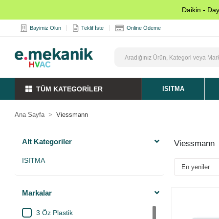
Daikin - Da
Bayimiz Olun
Teklif İste
Online Ödeme
TÜM KATEGORİLER
ISITMA
Ana Sayfa
Viessmann
Alt Kategoriler
Viessmann
ISITMA
Markalar
3 Öz Plastik