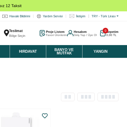
ız 12 Taksit
Havale Bildirimi
Yardım Servisi
İletişim
TRY - Türk Lirası
Teslimat
0
Proje Listem
Hesabım
Sepetim
Favori Ürünlerim
Giriş Yap / Üye Ol
0,00 TL
Bölge Seçin
K
BANYO VE
HIRDAVAT
YANGIN
MUTFAK