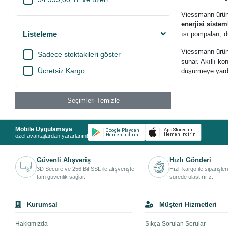
DM Metal
Viessmann ürü
enerjisi siste
ECA
Listeleme
ısı pompaları; d
Emir Plastik
Viessmann ürün
Sadece stoktakileri göster
ESKA
sunar. Akıllı ko
Ücretsiz Kargo
düşürmeye yardı
Grundfos
E-Mekanik'te
V
Henkel
güvenli alışveri
Seçimleri Temizle
Honeywell
Viessmann
, Al
Işıldar Plastik
Mobile Uygulamaya
özel avantajlardan yararlanın!
İtek
Kalde
Güvenli Alışveriş
Hızlı Gönderi
3D Secure ve 256 Bit SSL ile alışverişte
Hızlı kargo ile siparişler
KAS
tam güvenlik sağlar.
sürede ulaştırırız.
Metsan
Kurumsal
Müşteri Hizmetleri
Norm
Pimtaş
Hakkımızda
Sıkça Sorulan Sorular