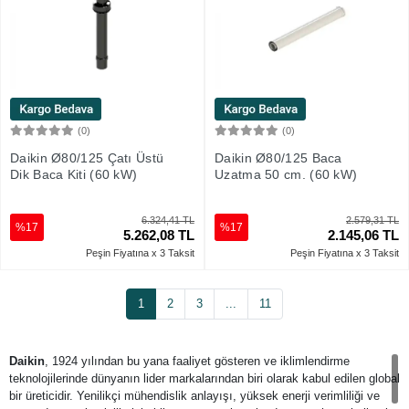
(0)
(0)
Sepete Ekle
Sepete Ekle
Daikin Ø80/125 Çatı Üstü
Daikin Ø80/125 Baca
Dik Baca Kiti (60 kW)
Uzatma 50 cm. (60 kW)
6.324,41 TL
2.579,31 TL
%17
%17
5.262,08 TL
2.145,06 TL
Peşin Fiyatına x 3 Taksit
Peşin Fiyatına x 3 Taksit
1
2
3
...
11
Daikin
, 1924 yılından bu yana faaliyet gösteren ve iklimlendirme
teknolojilerinde dünyanın lider markalarından biri olarak kabul edilen global
bir üreticidir. Yenilikçi mühendislik anlayışı, yüksek enerji verimliliği ve