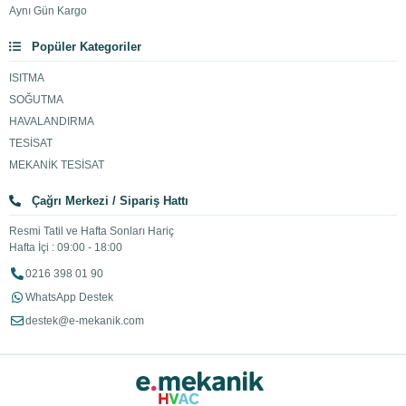
Aynı Gün Kargo
SCOT (Akıllı Yanma Kontrol Sistemi)
Daikin’e özel SCOT teknolojisi:
Popüler Kategoriler
Gaz ve hava karışımını otomatik optimize eder
ISITMA
Her koşulda ideal yanma sağlar
SOĞUTMA
Daha az yakıt ile daha yüksek verim sunar
HAVALANDIRMA
Bu teknoloji sayesinde kombiniz her zaman en verimli şekilde
TESİSAT
çalışır.
MEKANİK TESİSAT
Çağrı Merkezi / Sipariş Hattı
Patentli Daikin Eşanjör Teknolojisi
Resmi Tatil ve Hafta Sonları Hariç
Daikin kombilerde kullanılan özel eşanjör:
Hafta İçi : 09:00 - 18:00
%93’e varan yüksek verim sağlar
0216 398 01 90
Düşük ısı kaybı sunar
WhatsApp Destek
Uzun ömürlü ve dayanıklıdır
destek@e-mekanik.com
AlSi10Mg alaşımı sayesinde yüksek korozyon direnci sunar.
Yüksek Modülasyon Oranı (1:8)