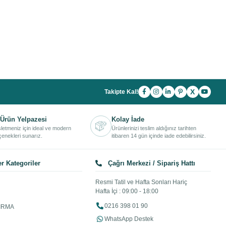
X
Takipte Kal!
Ürün Yelpazesi
Kolay İade
işletmeniz için ideal ve modern
Ürünlerinizi teslim aldığınız tarihten
enekleri sunarız.
itibaren 14 gün içinde iade edebilirsiniz.
r Kategoriler
Çağrı Merkezi / Sipariş Hattı
Resmi Tatil ve Hafta Sonları Hariç
Hafta İçi : 09:00 - 18:00
0216 398 01 90
IRMA
WhatsApp Destek