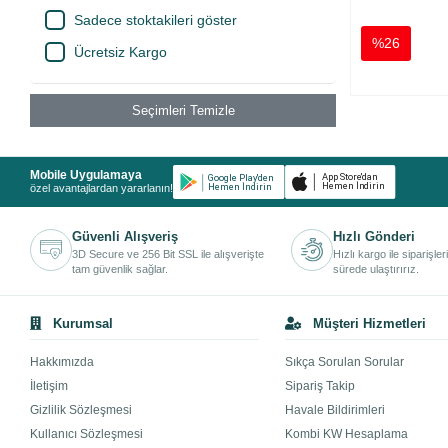
Sadece stoktakileri göster
%26
Ücretsiz Kargo
Seçimleri Temizle
Mobile Uygulamaya
özel avantajlardan yararlanın!
Güvenli Alışveriş
Hızlı Gönderi
3D Secure ve 256 Bit SSL ile alışverişte
Hızlı kargo ile siparişler
tam güvenlik sağlar.
sürede ulaştırırız.
Kurumsal
Müşteri Hizmetleri
Hakkımızda
Sıkça Sorulan Sorular
İletişim
Sipariş Takip
Gizlilik Sözleşmesi
Havale Bildirimleri
Kullanıcı Sözleşmesi
Kombi KW Hesaplama