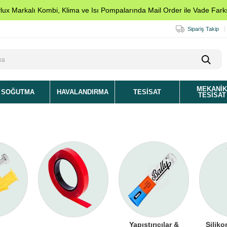
ylux Markalı Kombi, Klima ve Isı Pompalarında Mail Order ile Vade Farks
Sipariş Takip
MEKANI
SOĞUTMA
HAVALANDIRMA
TESISAT
TESISAT
Yapıştırıcılar &
Siliko