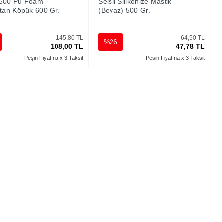
 600 Pu Foam
Selsil Silikonize Mastik
etan Köpük 600 Gr.
(Beyaz) 500 Gr.
145,80 TL
64,50 TL
%26
108,00 TL
47,78 TL
Peşin Fiyatına x 3 Taksit
Peşin Fiyatına x 3 Taksit