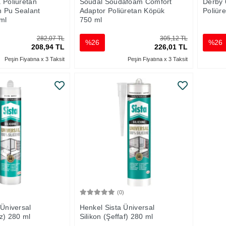
 Poliüretan
Soudal Soudafoam Comfort
Derby
n Pu Sealant
Adaptor Poliüretan Köpük
Poliür
ml
750 ml
282,07 TL
305,12 TL
%26
%26
208,94 TL
226,01 TL
Peşin Fiyatına x 3 Taksit
Peşin Fiyatına x 3 Taksit
)
(0)
Sepete Ekle
Sepete Ekle
 Üniversal
Henkel Sista Üniversal
az) 280 ml
Silikon (Şeffaf) 280 ml