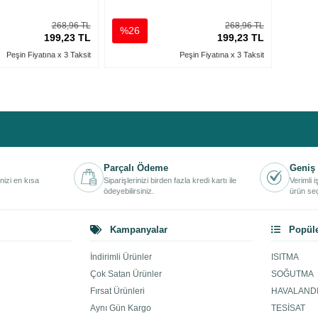
268,96 TL
268,96 TL
%26
199,23 TL
199,23 TL
Peşin Fiyatına x 3 Taksit
Peşin Fiyatına x 3 Taksit
Parçalı Ödeme
Geniş 
inizi en kısa
Siparişlerinizi birden fazla kredi kartı ile
Verimli 
ödeyebilirsiniz.
ürün seç
Kampanyalar
Popüle
İndirimli Ürünler
ISITMA
Çok Satan Ürünler
SOĞUTMA
Fırsat Ürünleri
HAVALAND
Aynı Gün Kargo
TESİSAT