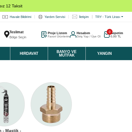
ız 12 Taksit
Havale Bildirimi
Yardım Servisi
İletişim
TRY - Türk Lirası
Teslimat
0
Proje Listem
Hesabım
Sepetim
Favori Ürünlerim
Giriş Yap / Üye Ol
0,00 TL
Bölge Seçin
K
BANYO VE
HIRDAVAT
YANGIN
MUTFAK
n - Mastik -