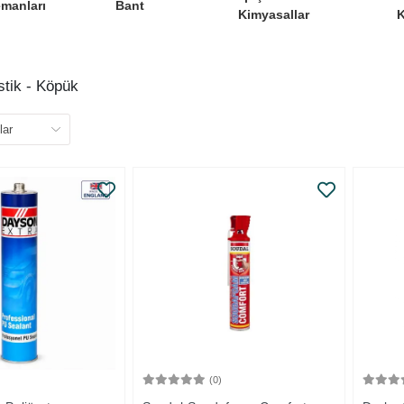
emanları
Bant
Kimyasallar
stik - Köpük
)
(0)
Sepete Ekle
Sepete Ekle